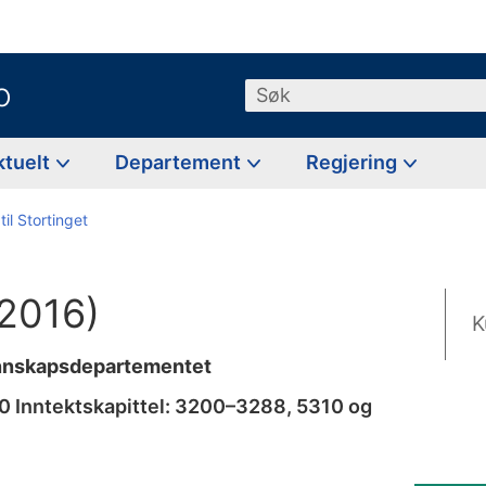
o
Søk
ktuelt
Departement
Regjering
til Stortinget
–2016)
K
unnskapsdepartementet
10 Inntektskapittel: 3200–3288, 5310 og