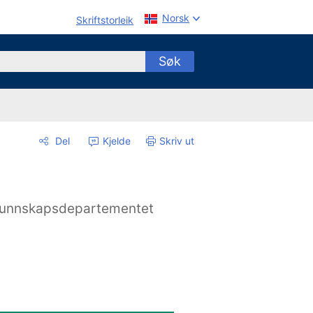
Norsk
Skriftstorleik
Søk
Del
Kjelde
Skriv ut
unnskapsdepartementet