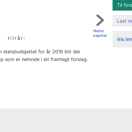
Til for
Last 
Neste
kapittel
tilrår:
Vis in
 statsbudsjettet for år 2016 blir dei
pp som er nemnde i eit framlagt forslag.