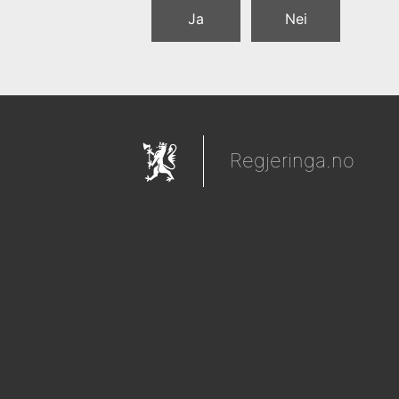
Ja
Nei
Regjeringa.no