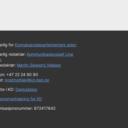
rlig for
Kunnskapsdepartementets sider:
rlig redaktør:
Kommunikasjonssjef Line
k
redaktør:
Martin Siewartz Nielsen
fon: +47 22 24 90 90
st:
postmottak@kd.dep.no
tte i KD:
Depkatalog
onvernerklæring for KD
nisasjonsnummer: 872417842