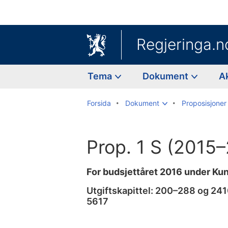
Regjeringa.n
Tema
Dokument
A
Forsida
Dokument
Proposisjoner 
Prop. 1 S (2015
For budsjettåret 2016 under K
Utgiftskapittel: 200–288 og 24
5617
Til
innhaldsliste