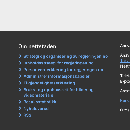
Ansva
Om nettstaden
Ansva
Strategi og organisering av regjeringen.no
Torvi
Innholdsstrategi for regjeringen.no
Nett
Personvernerklæring for regjeringen.no
Tele
Administrer informasjonskapsler
E-po
Tilgjengelighetserklæring
Bruks- og opphavsrett for bilder og
Ansa
videomateriale
Pers
Besøksstatistikk
Nyhetsvarsel
Orga
RSS