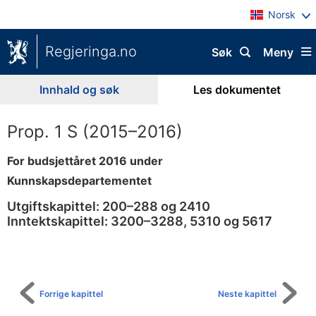
Norsk
Regjeringa.no
Søk
Meny
Innhald og søk
Les dokumentet
Prop. 1 S (2015–2016)
For budsjettåret 2016 under
Kunnskapsdepartementet
Utgiftskapittel: 200–288 og 2410
Inntektskapittel: 3200–3288, 5310 og 5617
Til
innhaldsliste
Forrige kapittel
Neste kapittel