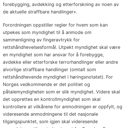
o
forebygging, avdekking og etterforskning av noen av
m
de aktuelle straffbare handlinger».
D
e
Forordningen oppstiller regler for hvem som kan
utpekes som myndighet til å anmode om
n
sammenligning av fingeravtrykk for
e
rettshåndhevelsesformål. Utpekt myndighet skal være
u
en myndighet som har ansvar for å forebygge,
r
avdekke eller etterforske terrorhandlinger eller andre
o
alvorlige straffbare handlinger (omtalt som
p
rettshåndhevende myndighet i høringsnotatet). For
e
Norges vedkommende er det politiet og
i
påtalemyndigheten som er slik myndighet. Videre skal
s
det opprettes en kontrollmyndighet som skal
k
kontrollere at vilkårene for anmodningen er oppfylt, og
e
videresende anmodningene til det nasjonale
u
tilgangspunktet, som igjen skal videresende