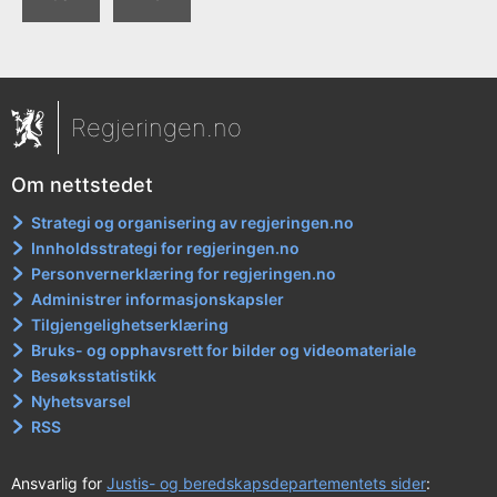
g
N
o
r
Regjeringen.no
g
e
Om nettstedet
t
i
Strategi og organisering av regjeringen.no
Innholdsstrategi for regjeringen.no
l
Personvernerklæring for regjeringen.no
A
Administrer informasjonskapsler
v
Tilgjengelighetserklæring
t
Bruks- og opphavsrett for bilder og videomateriale
a
Besøksstatistikk
Nyhetsvarsel
l
RSS
e
n
Ansvarlig for
Justis- og beredskapsdepartementets sider
: