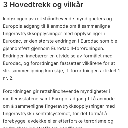
k
3 Hovedtrekk og vilkår
e
t
Innføringen av rettshåndhevende myndigheters og
i
Europols adgang til å anmode om å sammenligne
l
fingeravtrykksopplysninger med opplysninger i
r
Eurodac, er den største endringen i Eurodac som ble
gjennomført gjennom Eurodac II-forordningen.
a
Endringen innebærer en utvidelse av formålet med
t
Eurodac, og forordningen fastsetter vilkårene for at
i
slik sammenligning kan skje, jf. forordningen artikkel 1
f
nr. 2.
i
k
Forordningen gir rettshåndhevende myndigheter i
a
medlemsstatene samt Europol adgang til å anmode
s
om å sammenligne fingeravtrykksopplysninger med
j
fingeravtrykk i sentralsystemet, for det formål å
o
forebygge, avdekke eller etterforske terrorisme og