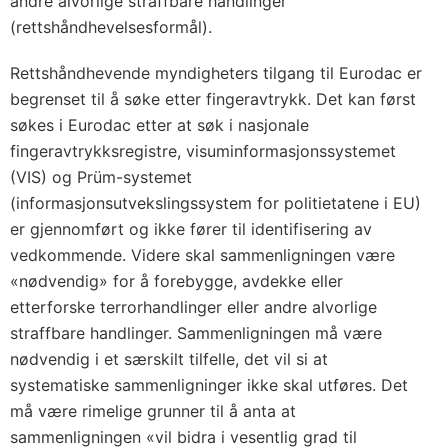
andre alvorlige straffbare handlinger
n
(rettshåndhevelsesformål).
a
v
Rettshåndhevende myndigheters tilgang til Eurodac er
P
begrenset til å søke etter fingeravtrykk. Det kan først
r
søkes i Eurodac etter at søk i nasjonale
o
fingeravtrykksregistre, visuminformasjonssystemet
t
(VIS) og Prüm-systemet
o
(informasjonsutvekslingssystem for politietatene i EU)
k
er gjennomført og ikke fører til identifisering av
o
vedkommende. Videre skal sammenligningen være
«nødvendig» for å forebygge, avdekke eller
l
etterforske terrorhandlinger eller andre alvorlige
l
straffbare handlinger. Sammenligningen må være
m
nødvendig i et særskilt tilfelle, det vil si at
e
systematiske sammenligninger ikke skal utføres. Det
l
må være rimelige grunner til å anta at
l
sammenligningen «vil bidra i vesentlig grad til