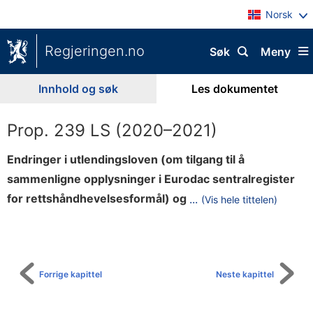
Norsk
Regjeringen.no
Søk
Meny
Innhold og søk
Les dokumentet
Prop. 239 LS (2020–2021)
Endringer i utlendingsloven (om tilgang til å
sammenligne opplysninger i Eurodac sentralregister
s
for rettshåndhevelsesformål) og
...
(Vis hele tittelen)
Til
a
innholdsfortegnelse
m
t
y
Forrige kapittel
Neste kapittel
k