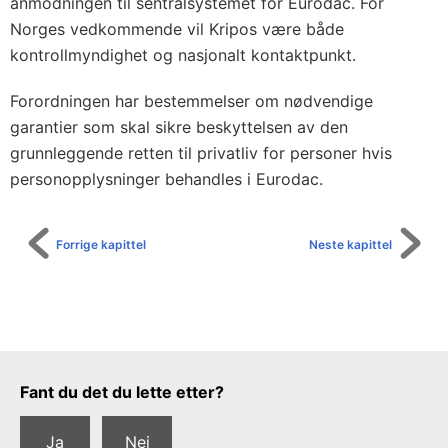
n
anmodningen til sentralsystemet for Eurodac. For
Norges vedkommende vil Kripos være både
i
kontrollmyndighet og nasjonalt kontaktpunkt.
o
n
Forordningen har bestemmelser om nødvendige
(
garantier som skal sikre beskyttelsen av den
E
grunnleggende retten til privatliv for personer hvis
U
personopplysninger behandles i Eurodac.
)
,
Forrige kapittel
Neste kapittel
I
s
l
a
n
Tilbakemeldingsskjema
Fant du det du lette etter?
d
o
Ja
Nei