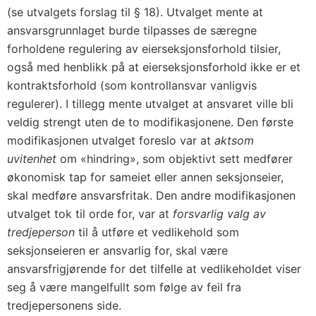
(se utvalgets forslag til § 18). Utvalget mente at
ansvarsgrunnlaget burde tilpasses de særegne
forholdene regulering av eierseksjonsforhold tilsier,
også med henblikk på at eierseksjonsforhold ikke er et
kontraktsforhold (som kontrollansvar vanligvis
regulerer). I tillegg mente utvalget at ansvaret ville bli
veldig strengt uten de to modifikasjonene. Den første
modifikasjonen utvalget foreslo var at
aktsom
uvitenhet
om «hindring», som objektivt sett medfører
økonomisk tap for sameiet eller annen seksjonseier,
skal medføre ansvarsfritak. Den andre modifikasjonen
utvalget tok til orde for, var at
forsvarlig valg av
tredjeperson
til å utføre et vedlikehold som
seksjonseieren er ansvarlig for, skal være
ansvarsfrigjørende for det tilfelle at vedlikeholdet viser
seg å være mangelfullt som følge av feil fra
tredjepersonens side.