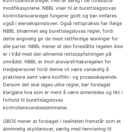
kontrollansvarsregel, men er uenig i de foreslåtte
modifikasjonene. NBBL viser til at burettslagslovas
kontrollansvarsregel fungerer godt og bør innføres
også i eierseksjonsloven. Også rettspraksis har ifølge
NBBL tilnærmet seg burettslagslovas regler, fordi
dette angivelig gir de mest rettferdige løsninger for
alle parter. NBBL mener at den foreslåtte regelen ikke
er i tråd med den allmenne rettsoppfatningen på
området. NBBL er imot ansvarsfritaksregelen for
tredjepersoner fordi denne vil være vanskelig å
praktisere samt være konflikt- og prosesskapende.
Dersom det skal lages ulike regler, bør forslaget
klargjøre hva som er ment å være annerledes og likt i
forhold til burettslagslovas
kontrollansvarsbestemmelse.
OBOS
mener at forslaget i realiteten fremstår som et
alminnelig skyldansvar, særlig med henvisning til