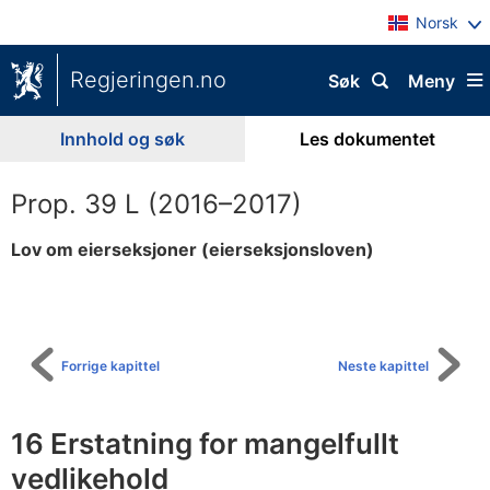
Norsk
Regjeringen.no
Søk
Meny
Innhold og søk
Les dokumentet
Prop. 39 L (2016–2017)
Lov om eierseksjoner (eierseksjonsloven)
Til
innholdsfortegnelse
Forrige kapittel
Neste kapittel
16 Erstatning for mangelfullt
vedlikehold