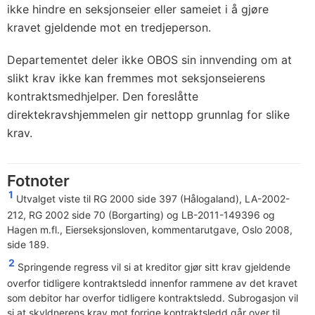
ikke hindre en seksjonseier eller sameiet i å gjøre
kravet gjeldende mot en tredjeperson.
Departementet deler ikke OBOS sin innvending om at
slikt krav ikke kan fremmes mot seksjonseierens
kontraktsmedhjelper. Den foreslåtte
direktekravshjemmelen gir nettopp grunnlag for slike
krav.
Fotnoter
1
Utvalget viste til RG 2000 side 397 (Hålogaland), LA-2002-
212, RG 2002 side 70 (Borgarting) og LB-2011-149396 og
Hagen m.fl., Eierseksjonsloven, kommentarutgave, Oslo 2008,
side 189.
2
Springende regress vil si at kreditor gjør sitt krav gjeldende
overfor tidligere kontraktsledd innenfor rammene av det kravet
som debitor har overfor tidligere kontraktsledd. Subrogasjon vil
si at skyldnerens krav mot forrige kontraktsledd går over til