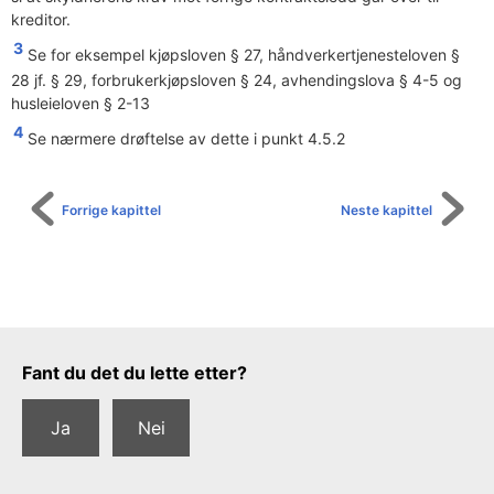
kreditor.
3
Se for eksempel kjøpsloven § 27, håndverkertjenesteloven §
28 jf. § 29, forbrukerkjøpsloven § 24, avhendingslova § 4-5 og
husleieloven § 2-13
4
Se nærmere drøftelse av dette i punkt 4.5.2
Forrige kapittel
Neste kapittel
Tilbakemeldingsskjema
Fant du det du lette etter?
Ja
Nei