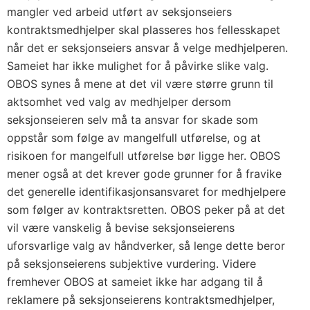
mangler ved arbeid utført av seksjonseiers
kontraktsmedhjelper skal plasseres hos fellesskapet
når det er seksjonseiers ansvar å velge medhjelperen.
Sameiet har ikke mulighet for å påvirke slike valg.
OBOS synes å mene at det vil være større grunn til
aktsomhet ved valg av medhjelper dersom
seksjonseieren selv må ta ansvar for skade som
oppstår som følge av mangelfull utførelse, og at
risikoen for mangelfull utførelse bør ligge her. OBOS
mener også at det krever gode grunner for å fravike
det generelle identifikasjonsansvaret for medhjelpere
som følger av kontraktsretten. OBOS peker på at det
vil være vanskelig å bevise seksjonseierens
uforsvarlige valg av håndverker, så lenge dette beror
på seksjonseierens subjektive vurdering. Videre
fremhever OBOS at sameiet ikke har adgang til å
reklamere på seksjonseierens kontraktsmedhjelper,