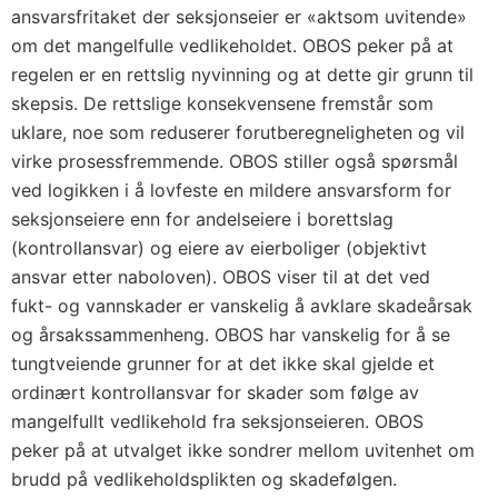
ansvarsfritaket der seksjonseier er «aktsom uvitende»
om det mangelfulle vedlikeholdet. OBOS peker på at
regelen er en rettslig nyvinning og at dette gir grunn til
skepsis. De rettslige konsekvensene fremstår som
uklare, noe som reduserer forutberegneligheten og vil
virke prosessfremmende. OBOS stiller også spørsmål
ved logikken i å lovfeste en mildere ansvarsform for
seksjonseiere enn for andelseiere i borettslag
(kontrollansvar) og eiere av eierboliger (objektivt
ansvar etter naboloven). OBOS viser til at det ved
fukt- og vannskader er vanskelig å avklare skadeårsak
og årsakssammenheng. OBOS har vanskelig for å se
tungtveiende grunner for at det ikke skal gjelde et
ordinært kontrollansvar for skader som følge av
mangelfullt vedlikehold fra seksjonseieren. OBOS
peker på at utvalget ikke sondrer mellom uvitenhet om
brudd på vedlikeholdsplikten og skadefølgen.