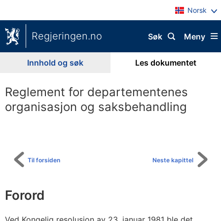
Norsk
Regjeringen.no
Søk
Meny
Innhold og søk
Les dokumentet
Reglement for departementenes
organisasjon og saksbehandling
Til
innholdsfortegnelse
Til forsiden
Neste kapittel
Forord
Ved Kongelig resolusjon av 23. januar 1981 ble det