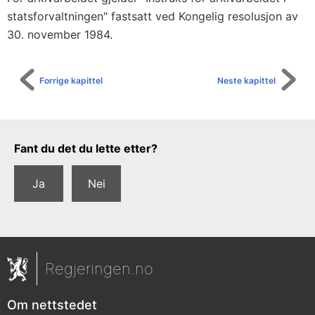
statsforvaltningen" fastsatt ved Kongelig resolusjon av
30. november 1984.
Forrige kapittel
Neste kapittel
Tilbakemeldingsskjema
Fant du det du lette etter?
Ja
Nei
Regjeringen.no
Om nettstedet