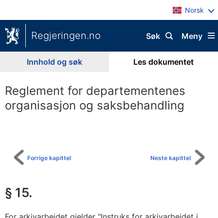
Norsk
Regjeringen.no
Søk
Meny
Innhold og søk
Les dokumentet
Reglement for departementenes
organisasjon og saksbehandling
Til
innholdsfortegnelse
Forrige kapittel
Neste kapittel
§ 15.
For arkivarbeidet gjelder "Instruks for arkivarbeidet i