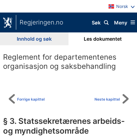
Norsk
Regjeringen.no
Søk
Meny
Innhold og søk
Les dokumentet
Reglement for departementenes
organisasjon og saksbehandling
Til
innholdsfortegnelse
Forrige kapittel
Neste kapittel
§ 3. Statssekretærenes arbeids-
og myndighetsområde