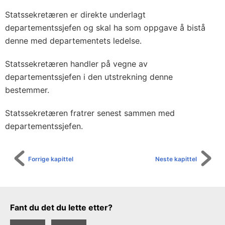
Statssekretæren er direkte underlagt
departementssjefen og skal ha som oppgave å bistå
denne med departementets ledelse.
Statssekretæren handler på vegne av
departementssjefen i den utstrekning denne
bestemmer.
Statssekretæren fratrer senest sammen med
departementssjefen.
Forrige kapittel
Neste kapittel
Tilbakemeldingsskjema
Fant du det du lette etter?