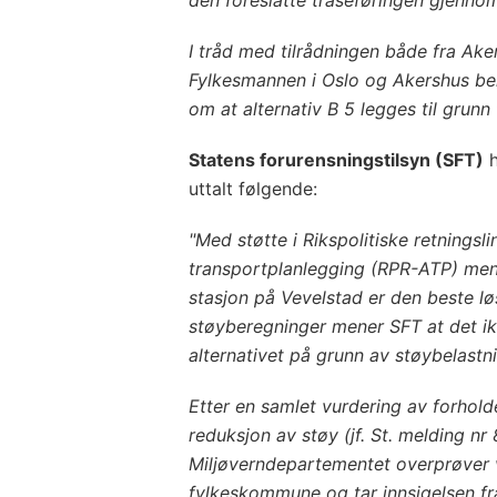
I tråd med tilrådningen både fra A
Fylkesmannen i Oslo og Akershus be
om at alternativ B 5 legges til grunn
Statens forurensningstilsyn (SFT)
h
uttalt følgende:
"Med støtte i Rikspolitiske retningsl
transportplanlegging (RPR-ATP) mene
stasjon på Vevelstad er den beste lø
støyberegninger mener SFT at det ik
alternativet på grunn av støybelastni
Etter en samlet vurdering av forhold
reduksjon av støy (jf. St. melding n
Miljøverndepartementet overprøver v
fylkeskommune og tar innsigelsen fra