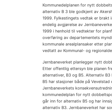
Kommunedelplanen for nytt dobbeltsp
alternativ B 3 ble godkjent av Akers
1999. Fylkestingets vedtak er brakt 
endelig avgjørelse av Jernbaneverket
1999 i henhold til vedtekter for pla
overføring av departementets myndigh
kommunale arealplansaker etter plan
vedtatt av Kommunal- og regionalde
Jernbaneverket planlegger nytt dobb
Etter offentlig ettersyn ble planen 
alternativer, B3 og B5. Alternativ B3
B5 har stasjoner både på Vevelstad 
Jernbaneverkets konsekvensutredni
kommunedelplan for nytt dobbeltspor
går inn for alternativ B5 og har inn
alternativ B3. Jernbaneverket har s