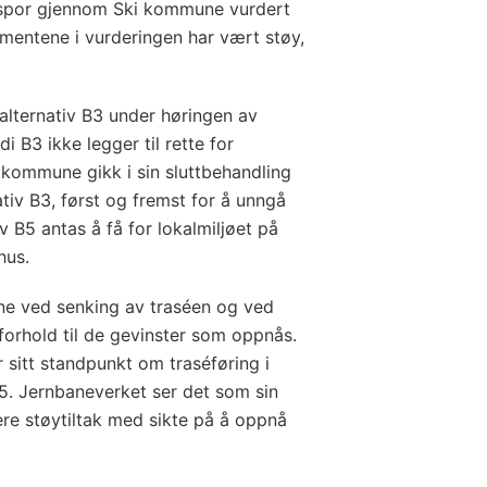
ltspor gjennom Ski kommune vurdert
ementene i vurderingen har vært støy,
 alternativ B3 under høringen av
i B3 ikke legger til rette for
 kommune gikk i sin sluttbehandling
tiv B3, først og fremst for å unngå
 B5 antas å få for lokalmiljøet på
hus.
e ved senking av traséen og ved
forhold til de gevinster som oppnås.
 sitt standpunkt om traséføring i
 Jernbaneverket ser det som sin
gere støytiltak med sikte på å oppnå