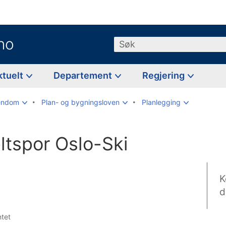
no
Søk
ktuelt
Departement
Regjering
iendom
Plan- og bygningsloven
Planlegging
ltspor Oslo-Ski
K
d
ntet