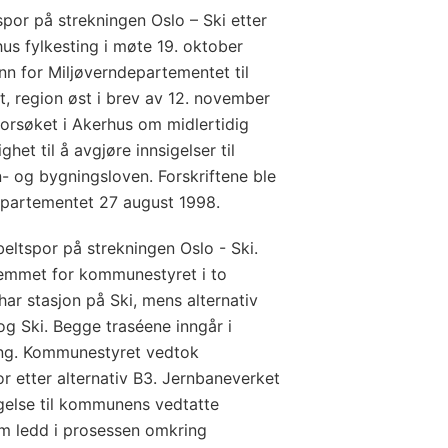
or på strekningen Oslo – Ski etter
hus fylkesting i møte 19. oktober
inn for Miljøverndepartementet til
, region øst i brev av 12. november
nforsøket i Akerhus om midlertidig
et til å avgjøre innsigelser til
- og bygningsloven. Forskriftene ble
partementet 27 august 1998.
eltspor på strekningen Oslo - Ski.
fremmet for kommunestyret i to
 har stasjon på Ski, mens alternativ
og Ski. Begge traséene inngår i
ng. Kommunestyret vedtok
 etter alternativ B3. Jernbaneverket
sigelse til kommunens vedtatte
om ledd i prosessen omkring