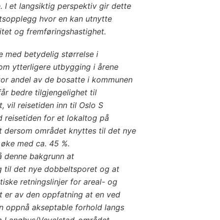
 I et langsiktig perspektiv gir dette
iftsopplegg hvor en kan utnytte
itet og fremføringshastighet.
 med betydelig størrelse i
m ytterligere utbygging i årene
stor andel av de bosatte i kommunen
r bedre tilgjengelighet til
vil reisetiden inn til Oslo S
eisetiden for et lokaltog på
t dersom området knyttes til det nye
e øke med ca. 45 %.
 denne bakgrunn at
 til det nye dobbeltsporet og at
tiske retningslinjer for areal- og
 er av den oppfatning at en ved
n oppnå akseptable forhold langs
om Langhus/Vevelstad-området.