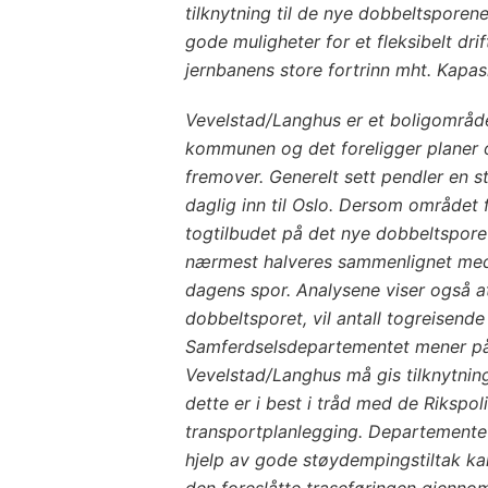
tilknytning til de nye dobbeltsporene.
gode muligheter for et fleksibelt dr
jernbanens store fortrinn mht. Kapas
Vevelstad/Langhus er et boligområde
kommunen og det foreligger planer o
fremover. Generelt sett pendler en 
daglig inn til Oslo. Dersom området få
togtilbudet på det nye dobbeltsporet, 
nærmest halveres sammenlignet med r
dagens spor. Analysene viser også a
dobbeltsporet, vil antall togreisend
Samferdselsdepartementet mener på
Vevelstad/Langhus må gis tilknytning
dette er i best i tråd med de Rikspoli
transportplanlegging. Departementet
hjelp av gode støydempingstiltak ka
den foreslåtte traseføringen gjenn