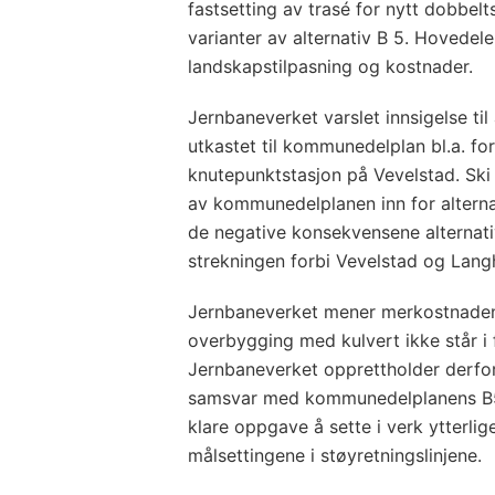
fastsetting av trasé for nytt dobbe
varianter av alternativ B 5. Hovedel
landskapstilpasning og kostnader.
Jernbaneverket varslet innsigelse til
utkastet til kommunedelplan bl.a. ford
knutepunktstasjon på Vevelstad. Ski
av kommunedelplanen inn for alterna
de negative konsekvensene alternativ
strekningen forbi Vevelstad og Lang
Jernbaneverket mener merkostnaden
overbygging med kulvert ikke står i 
Jernbaneverket opprettholder derfor
samsvar med kommunedelplanens B5.
klare oppgave å sette i verk ytterli
målsettingene i støyretningslinjene.