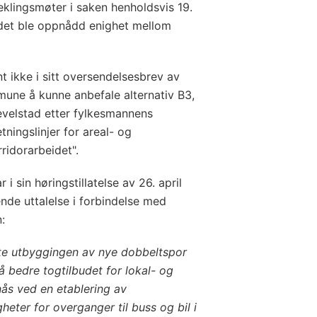
klingsmøter i saken henholdsvis 19.
 det ble oppnådd enighet mellom
 ikke i sitt oversendelsesbrev av
mune å kunne anbefale alternativ B3,
Vevelstad etter fylkesmannens
tningslinjer for areal- og
ridorarbeidet".
r i sin høringstillatelse av 26. april
de uttalelse i forbindelse med
:
te utbyggingen av nye dobbeltspor
 å bedre togtilbudet for lokal- og
nås ved en etablering av
ter for overganger til buss og bil i