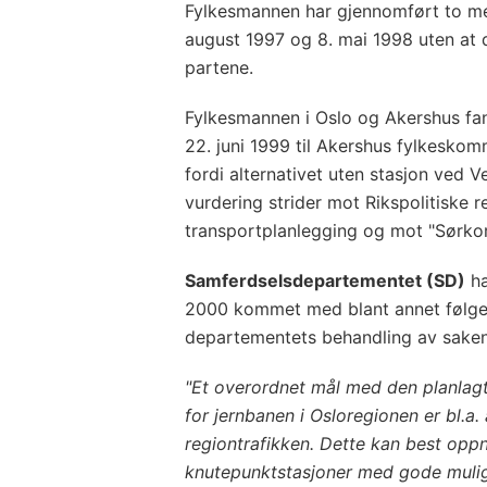
Fylkesmannen har gjennomført to me
august 1997 og 8. mai 1998 uten at
partene.
Fylkesmannen i Oslo og Akershus fant
22. juni 1999 til Akershus fylkeskom
fordi alternativet uten stasjon ved 
vurdering strider mot Rikspolitiske re
transportplanlegging og mot "Sørkor
Samferdselsdepartementet (SD)
ha
2000 kommet med blant annet følgen
departementets behandling av saken
"Et overordnet mål med den planlag
for jernbanen i Osloregionen er bl.a.
regiontrafikken. Dette kan best opp
knutepunktstasjoner med gode mulighe