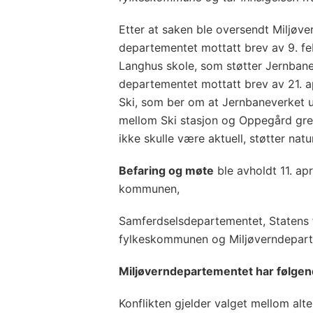
Etter at saken ble oversendt Miljøve
departementet mottatt brev av 9. fe
Langhus skole, som støtter Jernbane
departementet mottatt brev av 21. a
Ski, som ber om at Jernbaneverket u
mellom Ski stasjon og Oppegård gre
ikke skulle være aktuell, støtter nat
Befaring og møte
ble avholdt 11. ap
kommunen,
Samferdselsdepartementet, Statens f
fylkeskommunen og Miljøverndepart
Miljøverndepartementet har følge
Konflikten gjelder valget mellom alt