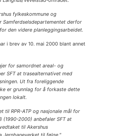
kershus fylkeskommune og
r Samferdselsdepartementet derfor
 for den videre planleggingsarbeidet.
ar i brev av 10. mai 2000 blant annet
injer for samordnet areal- og
r SFT at trasealternativet med
sningen. Ut fra foreliggende
ke er grunnlag for å forkaste dette
ngen lokalt.
et til RPR-ATP og nasjonale mål for
r 8 (1990-2000) anbefaler SFT at
edtaket til Akershus
 Jernbaneverket til følge."