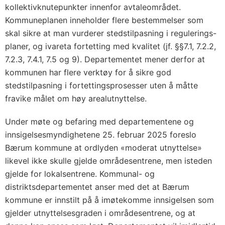
kollektivknutepunkter innenfor avtaleområdet.
Kommuneplanen inneholder flere bestemmelser som
skal sikre at man vurderer stedstilpasning i regulerings-
planer, og ivareta fortetting med kvalitet (jf. §§7.1, 7.2.2,
7.2.3, 7.4.1, 7.5 og 9). Departementet mener derfor at
kommunen har flere verktøy for å sikre god
stedstilpasning i fortettingsprosesser uten å måtte
fravike målet om høy arealutnyttelse.
Under møte og befaring med departementene og
innsigelsesmyndighetene 25. februar 2025 foreslo
Bærum kommune at ordlyden «moderat utnyttelse»
likevel ikke skulle gjelde områdesentrene, men isteden
gjelde for lokalsentrene. Kommunal- og
distriktsdepartementet anser med det at Bærum
kommune er innstilt på å imøtekomme innsigelsen som
gjelder utnyttelsesgraden i områdesentrene, og at