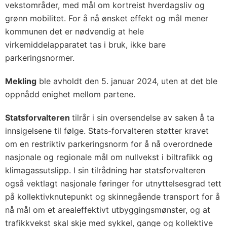
vekstområder, med mål om kortreist hverdagsliv og
grønn mobilitet. For å nå ønsket effekt og mål mener
kommunen det er nødvendig at hele
virkemiddelapparatet tas i bruk, ikke bare
parkeringsnormer.
Mekling
ble avholdt den 5. januar 2024, uten at det ble
oppnådd enighet mellom partene.
Statsforvalteren
tilrår i sin oversendelse av saken å ta
innsigelsene til følge. Stats-forvalteren støtter kravet
om en restriktiv parkeringsnorm for å nå overordnede
nasjonale og regionale mål om nullvekst i biltrafikk og
klimagassutslipp. I sin tilrådning har statsforvalteren
også vektlagt nasjonale føringer for utnyttelsesgrad tett
på kollektivknutepunkt og skinnegående transport for å
nå mål om et arealeffektivt utbyggingsmønster, og at
trafikkvekst skal skje med sykkel, gange og kollektive