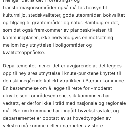
fremgår det at det i fortettings- og
transformasjonsområder også må tas hensyn til
kulturmiljø, stedskvaliteter, gode uteområder, bokvalitet
og tilgang til grøntområder og natur. Samtidig er det,
som det også fremkommer av planbeskrivelsen til
kommuneplanen, ikke nødvendigvis en motsetning
mellom høy utnyttelse i boligområder og
kvalitetsoppnåelse.
Departementet mener det er avgjørende at det legges
opp til høy arealutnyttelse i knute-punktene knyttet til
den skinnegående kollektivtrafikken i Bærum kommune.
En bestemmelse om å legge til rette for «moderat
utnyttelse» i områdesentrene, slik kommunen har
vedtatt, er derfor ikke i tråd med nasjonale og regionale
mål. Bærum kommune har inngått byvekst-avtale, og
departementet er opptatt av at hovedtyngden av
veksten må komme i eller i nærheten av store