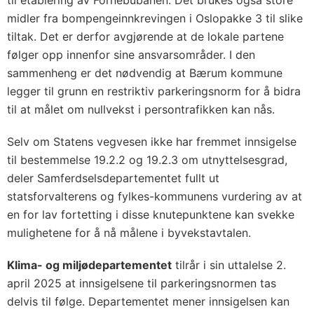
til etablering av Fornebubanen. Det brukes også store
midler fra bompengeinnkrevingen i Oslopakke 3 til slike
tiltak. Det er derfor avgjørende at de lokale partene
følger opp innenfor sine ansvarsområder. I den
sammenheng er det nødvendig at Bærum kommune
legger til grunn en restriktiv parkeringsnorm for å bidra
til at målet om nullvekst i persontrafikken kan nås.
Selv om Statens vegvesen ikke har fremmet innsigelse
til bestemmelse 19.2.2 og 19.2.3 om utnyttelsesgrad,
deler Samferdselsdepartementet fullt ut
statsforvalterens og fylkes-kommunens vurdering av at
en for lav fortetting i disse knutepunktene kan svekke
mulighetene for å nå målene i byvekstavtalen.
Klima- og miljødepartementet
tilrår i sin uttalelse 2.
april 2025 at innsigelsene til parkeringsnormen tas
delvis til følge. Departementet mener innsigelsen kan