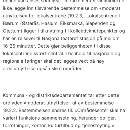
denne kan anses som løst. Departementet vil imidlertid
ikke legge inn tilsvarende bestemmelse om «moderat
utnyttelse» for lokalsentrene (19.2.3). Lokalsentrene i
Bærum (Østerås, Haslum, Eiksmarka, Slependen og
Gjettum) ligger i tilknytning til kollektivknutepunkter og
har en reisevei til Nasjonalteateret stasjon på mellom
16-25 minutter. Dette gjør beliggenheten til disse
lokalsentrene svært sentral. I henhold til nasjonale og
regionale føringer skal det legges vekt på høy
arealutnyttelse også i slike områder.
Kommunal- og distriktsdepartementet tar etter dette
ordlyden «moderat utnyttelse» ut av bestemmelse
19.2.2. Bestemmelsen endres til: «Områdesenter skal ha
variert funksjons-sammensetning, herunder boliger,
forretninger, kontor, kulturtilbud og tjenesteyting.»