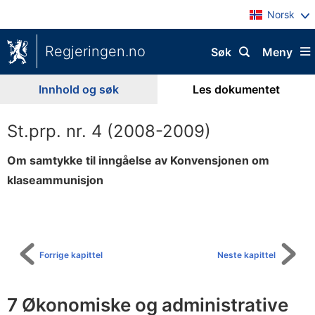
Norsk
Regjeringen.no
Søk
Meny
Innhold og søk
Les dokumentet
St.prp. nr. 4 (2008-2009)
Om samtykke til inngåelse av Konvensjonen om
klaseammunisjon
Til
innholdsfortegnelse
Forrige kapittel
Neste kapittel
7 Økonomiske og administrative