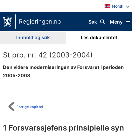
Norsk
Regjeringen.no
Søk
Meny
Innhold og søk
Les dokumentet
St.prp. nr. 42 (2003-2004)
Den videre moderniseringen av Forsvaret i perioden
2005-2008
Til
innholdsfortegnelse
Forrige kapittel
1 Forsvarssjefens prinsipielle syn