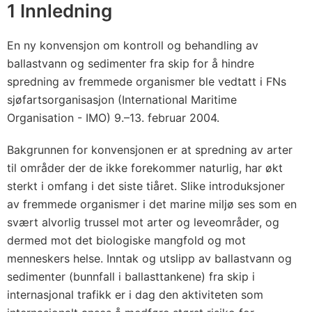
a
1 Innledning
r
2
En ny konvensjon om kontroll og behandling av
0
ballastvann og sedimenter fra skip for å hindre
0
spredning av fremmede organismer ble vedtatt i FNs
4
sjøfartsorganisasjon (International Maritime
Organisation - IMO) 9.–13. februar 2004.
Bakgrunnen for konvensjonen er at spredning av arter
til områder der de ikke forekommer naturlig, har økt
sterkt i omfang i det siste tiåret. Slike introduksjoner
av fremmede organismer i det marine miljø ses som en
svært alvorlig trussel mot arter og leveområder, og
dermed mot det biologiske mangfold og mot
menneskers helse. Inntak og utslipp av ballastvann og
sedimenter (bunnfall i ballasttankene) fra skip i
internasjonal trafikk er i dag den aktiviteten som