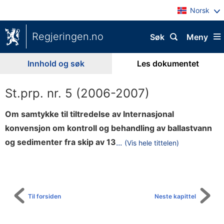
Norsk
Regjeringen.no
Søk
Meny
Innhold og søk
Les dokumentet
St.prp. nr. 5 (2006-2007)
Om samtykke til tiltredelse av Internasjonal
konvensjon om kontroll og behandling av ballastvann
.
og sedimenter fra skip av 13
...
(Vis hele tittelen)
Til
f
innholdsfortegnelse
e
b
r
Til forsiden
Neste kapittel
u