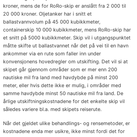
kroner, mens de for RoRo-skip er anslått fra 2 000 til
20 000 kroner. Oljetanker har i snitt et
ballastvannvolum på 45 000 kubikkmeter,
containerskip 10 000 kubikkmeter, mens RoRo-skip har
et snitt på 5000 kubikkmeter. Skip vil i utgangspunktet
måtte skifte ut ballastvannet når det på vei til en havn
ankommer via en rute som faller inn under
konvensjonens hoved­regler om utskifting. Det vil si at
skipet går gjennom områder som er mer enn 200
nautiske mil fra land med havdybde på minst 200
meter, eller hvis dette ikke er mulig, i områder med
samme havdybde minst 50 nautiske mil fra land. De
årlige utskiftningskostnadene for det enkelte skip vil
således variere bl.a. med skipets reiserute.
Når det gjeldet ulike behandlings- og rensemetoder, er
kostnadene enda mer usikre, ikke minst fordi det for