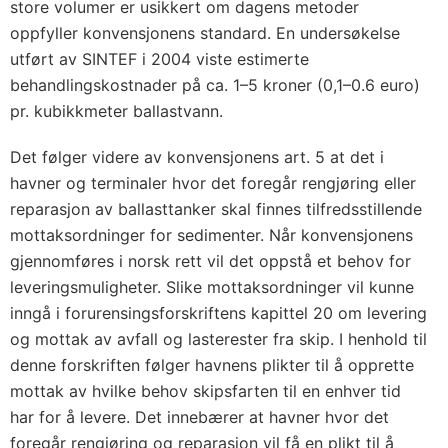
store volumer er usikkert om dagens metoder
oppfyller konvensjonens standard. En undersøkelse
utført av SINTEF i 2004 viste estimerte
behandlingskostnader på ca. 1–5 kroner (0,1–0.6 euro)
pr. kubikkmeter ballastvann.
Det følger videre av konvensjonens art. 5 at det i
havner og terminaler hvor det foregår rengjøring eller
reparasjon av ballasttanker skal finnes tilfredsstillende
mottaksordninger for sedimenter. Når konvensjonens
gjennomføres i norsk rett vil det oppstå et behov for
leveringsmuligheter. Slike mottaksordninger vil kunne
inngå i forurensingsforskriftens kapittel 20 om levering
og mottak av avfall og lasterester fra skip. I henhold til
denne forskriften følger havnens plikter til å opprette
mottak av hvilke behov skipsfarten til en enhver tid
har for å levere. Det innebærer at havner hvor det
foregår rengjøring og reparasjon vil få en plikt til å