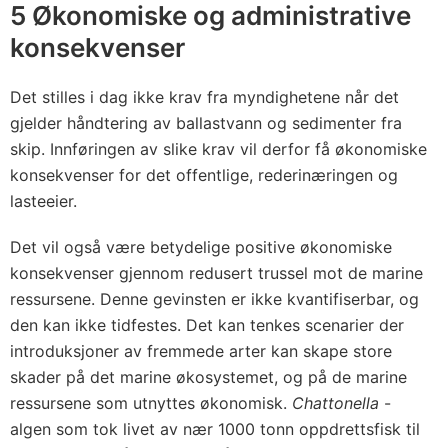
a
5 Økonomiske og administrative
r
konsekvenser
2
0
Det stilles i dag ikke krav fra myndighetene når det
0
gjelder håndtering av ballastvann og sedimenter fra
4
skip. Innføringen av slike krav vil derfor få økonomiske
konsekvenser for det offentlige, rederinæringen og
lasteeier.
Det vil også være betydelige positive økonomiske
konsekvenser gjennom redusert trussel mot de marine
ressursene. Denne gevinsten er ikke kvantifiserbar, og
den kan ikke tidfestes. Det kan tenkes scenarier der
introduksjoner av fremmede arter kan skape store
skader på det marine økosystemet, og på de marine
ressursene som utnyttes økonomisk.
Chattonella
-
algen som tok livet av nær 1000 tonn oppdrettsfisk til