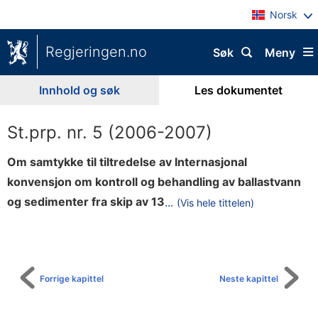
Norsk
Regjeringen.no
Søk
Meny
Innhold og søk
Les dokumentet
St.prp. nr. 5 (2006-2007)
Om samtykke til tiltredelse av Internasjonal
konvensjon om kontroll og behandling av ballastvann
.
og sedimenter fra skip av 13
...
(Vis hele tittelen)
Til
f
innholdsfortegnelse
e
b
r
Forrige kapittel
Neste kapittel
u