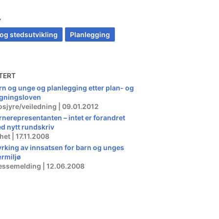
A
 og stedsutvikling
Planlegging
TERT
rn og unge og planlegging etter plan- og
gningsloven
osjyre/veiledning | 09.01.2012
rnerepresentanten – intet er forandret
d nytt rundskriv
het | 17.11.2008
yrking av innsatsen for barn og unges
rmiljø
essemelding | 12.06.2008