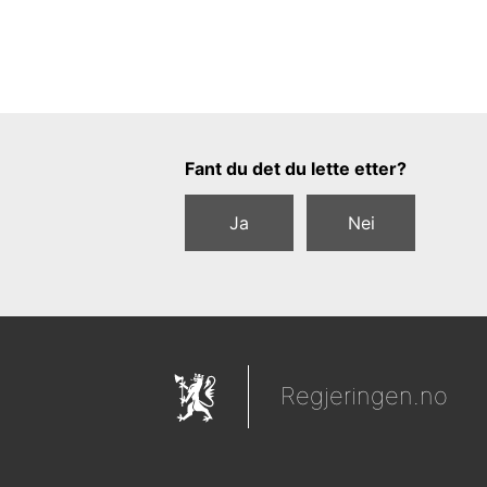
Tilbakemeldingsskjema
Fant du det du lette etter?
Ja
Nei
Regjeringen.no