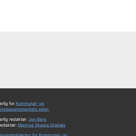
rlig for
Kommunal- og
iktsdepartementets sider:
rlig redaktør:
Jon Berg
redaktør:
Magnus Skaara Drabløs
onvernerklæring for Kommunal- og