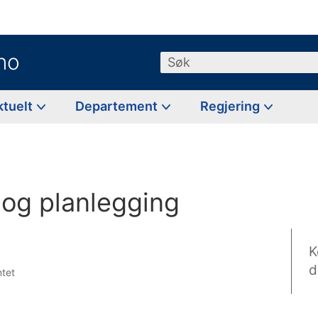
no
Søk
ktuelt
Departement
Regjering
og planlegging
K
d
ntet