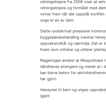
retningslinjene fra 2006 viser at se
retningslinjene og formålet med dem
vinner frem når det oppstår konflikt
unge er en av dem.
Dette rundskrivet presiserer kommune
byggesaksbehandling ivaretar hensy
oppvekstvilkår og nærmiljø. Det er
hvem som initierer og utfører planl
Regjeringen ønsker at Rikspolitiske r
håndheves strengere og mener at i de 
bør barns behov for aktivitetsfremme
har gjort.
Hensynet til barn og unges oppvek
igjen!