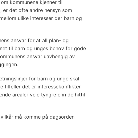
lv om kommunene kjenner til
, er det ofte andre hensyn som
 mellom ulike interesser der barn og
ns ansvar for at all plan- og
net til barn og unges behov for gode
 kommunens ansvar uavhengig av
eggingen.
etningslinjer for barn og unge skal
tilfeller det er interessekonflikter
nde arealer veie tyngre enn de hittil
stvilkår må komme på dagsorden