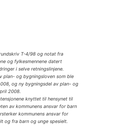
 rundskriv T-4/98 og notat fra
ene og fylkesmennene datert
ringer i selve retningslinjene.
v plan- og bygningsloven som ble
 2008, og ny bygningsdel av plan- og
april 2008.
ntensjonene knyttet til hensynet til
heten av kommunens ansvar for barn
orsterker kommunens ansvar for
t og fra barn og unge spesielt.