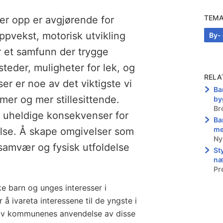
TEM
er opp er avgjørende for
ppvekst, motorisk utvikling
By-
r et samfunn der trygge
teder, muligheter for lek, og
RELA
r er noe av det viktigste vi
Ba
mer og mer stillesittende.
by
Br
r uheldige konsekvenser for
Ba
me
else. Å skape omgivelser som
Ny
, samvær og fysisk utfoldelse
St
næ
Pr
rke barn og unges interesser i
 å ivareta interessene til de yngste i
 av kommunenes anvendelse av disse