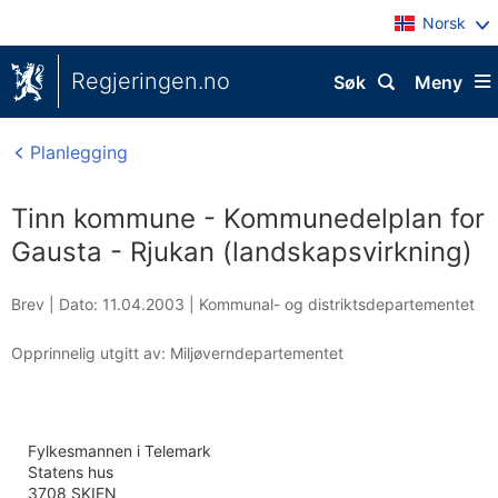
Norsk
Regjeringen.no
Søk
Meny
Planlegging
Tinn kommune - Kommunedelplan for
Gausta - Rjukan (landskapsvirkning)
Brev |
Dato: 11.04.2003
|
Kommunal- og distriktsdepartementet
Opprinnelig utgitt av: Miljøverndepartementet
Fylkesmannen i Telemark
Statens hus
3708 SKIEN