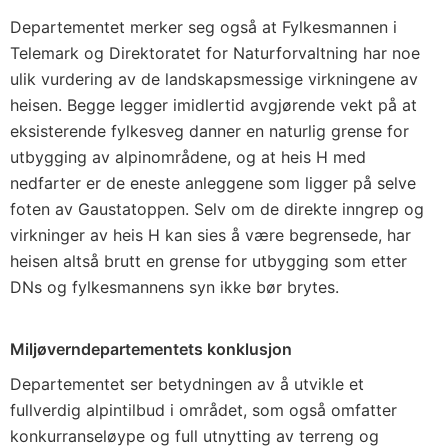
Departementet merker seg også at Fylkesmannen i
Telemark og Direktoratet for Naturforvaltning har noe
ulik vurdering av de landskapsmessige virkningene av
heisen. Begge legger imidlertid avgjørende vekt på at
eksisterende fylkesveg danner en naturlig grense for
utbygging av alpinområdene, og at heis H med
nedfarter er de eneste anleggene som ligger på selve
foten av Gaustatoppen. Selv om de direkte inngrep og
virkninger av heis H kan sies å være begrensede, har
heisen altså brutt en grense for utbygging som etter
DNs og fylkesmannens syn ikke bør brytes.
Miljøverndepartementets konklusjon
Departementet ser betydningen av å utvikle et
fullverdig alpintilbud i området, som også omfatter
konkurranseløype og full utnytting av terreng og