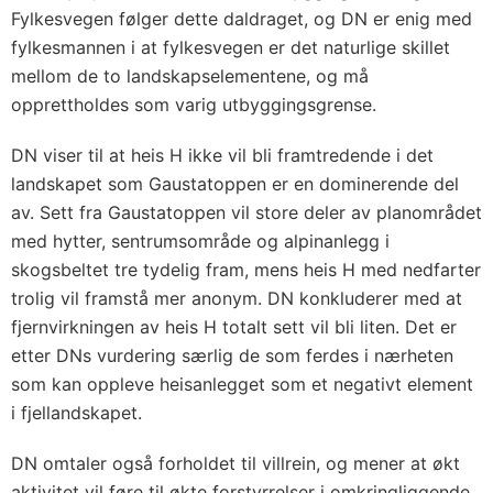
Fylkesvegen følger dette daldraget, og DN er enig med
fylkesmannen i at fylkesvegen er det naturlige skillet
mellom de to landskapselementene, og må
opprettholdes som varig utbyggingsgrense.
DN viser til at heis H ikke vil bli framtredende i det
landskapet som Gaustatoppen er en dominerende del
av. Sett fra Gaustatoppen vil store deler av planområdet
med hytter, sentrumsområde og alpinanlegg i
skogsbeltet tre tydelig fram, mens heis H med nedfarter
trolig vil framstå mer anonym. DN konkluderer med at
fjernvirkningen av heis H totalt sett vil bli liten. Det er
etter DNs vurdering særlig de som ferdes i nærheten
som kan oppleve heisanlegget som et negativt element
i fjellandskapet.
DN omtaler også forholdet til villrein, og mener at økt
aktivitet vil føre til økte forstyrrelser i omkringliggende