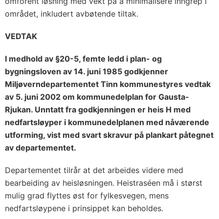
omforent løsning med vekt på å minimalisere inngrep i
området, inkludert avbøtende tiltak.
VEDTAK
I medhold av §20-5, femte ledd i plan- og
bygningsloven av 14. juni 1985 godkjenner
Miljøverndepartementet Tinn kommunestyres vedtak
av 5. juni 2002 om kommunedelplan for Gausta-
Rjukan. Unntatt fra godkjenningen er heis H med
nedfartsløyper i kommunedelplanen med nåværende
utforming, vist med svart skravur på plankart påtegnet
av departementet.
Departementet tilrår at det arbeides videre med
bearbeiding av heisløsningen. Heistraséen må i størst
mulig grad flyttes øst for fylkesvegen, mens
nedfartsløypene i prinsippet kan beholdes.