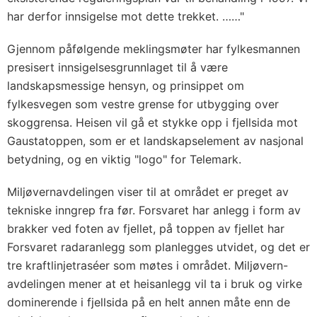
har derfor innsigelse mot dette trekket. ……"
Gjennom påfølgende meklingsmøter har fylkesmannen
presisert innsigelsesgrunnlaget til å være
landskapsmessige hensyn, og prinsippet om
fylkesvegen som vestre grense for utbygging over
skoggrensa. Heisen vil gå et stykke opp i fjellsida mot
Gaustatoppen, som er et landskapselement av nasjonal
betydning, og en viktig "logo" for Telemark.
Miljøvernavdelingen viser til at området er preget av
tekniske inngrep fra før. Forsvaret har anlegg i form av
brakker ved foten av fjellet, på toppen av fjellet har
Forsvaret radaranlegg som planlegges utvidet, og det er
tre kraftlinjetraséer som møtes i området. Miljøvern-
avdelingen mener at et heisanlegg vil ta i bruk og virke
dominerende i fjellsida på en helt annen måte enn de