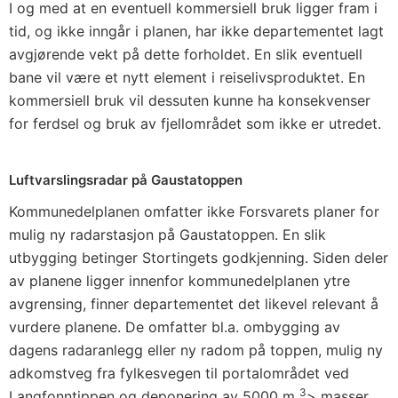
I og med at en eventuell kommersiell bruk ligger fram i
tid, og ikke inngår i planen, har ikke departementet lagt
avgjørende vekt på dette forholdet. En slik eventuell
bane vil være et nytt element i reiselivsproduktet. En
kommersiell bruk vil dessuten kunne ha konsekvenser
for ferdsel og bruk av fjellområdet som ikke er utredet.
Luftvarslingsradar på Gaustatoppen
Kommunedelplanen omfatter ikke Forsvarets planer for
mulig ny radarstasjon på Gaustatoppen. En slik
utbygging betinger Stortingets godkjenning. Siden deler
av planene ligger innenfor kommunedelplanen ytre
avgrensing, finner departementet det likevel relevant å
vurdere planene. De omfatter bl.a. ombygging av
dagens radaranlegg eller ny radom på toppen, mulig ny
adkomstveg fra fylkesvegen til portalområdet ved
3
Langfonntippen og deponering av 5000 m
> masser