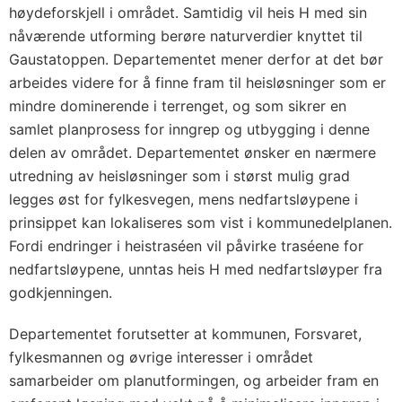
høydeforskjell i området. Samtidig vil heis H med sin
nåværende utforming berøre naturverdier knyttet til
Gaustatoppen. Departementet mener derfor at det bør
arbeides videre for å finne fram til heisløsninger som er
mindre dominerende i terrenget, og som sikrer en
samlet planprosess for inngrep og utbygging i denne
delen av området. Departementet ønsker en nærmere
utredning av heisløsninger som i størst mulig grad
legges øst for fylkesvegen, mens nedfartsløypene i
prinsippet kan lokaliseres som vist i kommunedelplanen.
Fordi endringer i heistraséen vil påvirke traséene for
nedfartsløypene, unntas heis H med nedfartsløyper fra
godkjenningen.
Departementet forutsetter at kommunen, Forsvaret,
fylkesmannen og øvrige interesser i området
samarbeider om planutformingen, og arbeider fram en