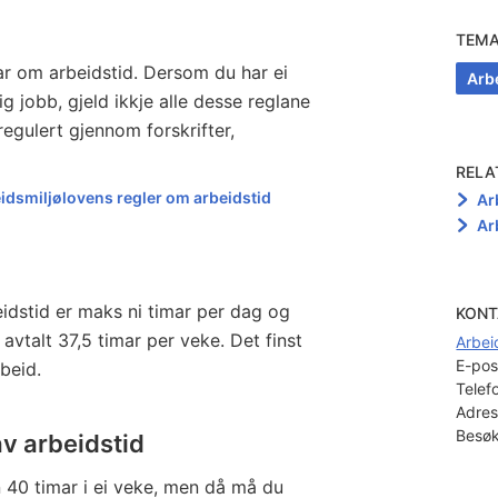
TEM
lar om arbeidstid. Dersom du har ei
Arb
dig jobb, gjeld ikkje alle desse reglane
egulert gjennom forskrifter,
RELA
eidsmiljølovens regler om arbeidstid
Ar
Ar
eidstid er maks ni timar per dag og
KONT
avtalt 37,5 timar per veke. Det finst
Arbei
E-pos
rbeid.
Telef
Adres
Besøk
v arbeidstid
 40 timar i ei veke, men då må du