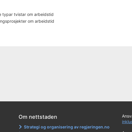
 typar tvistar om arbeidstid
ingsprosjekter om arbeidstid
Ansva
Om nettstaden
inkl
Strategi og organisering av regjeringen.no