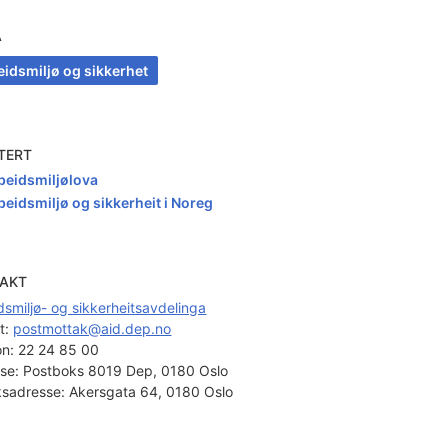
A
eidsmiljø og sikkerhet
TERT
beidsmiljølova
beidsmiljø og sikkerheit i Noreg
AKT
dsmiljø- og sikkerheitsavdelinga
t: 
postmottak@aid.dep.no
on:
22 24 85 00
se:
Postboks 8019 Dep, 0180 Oslo
sadresse:
Akersgata 64, 0180 Oslo