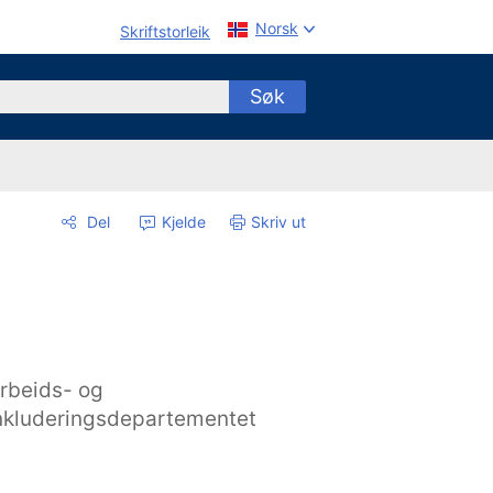
Norsk
Skriftstorleik
Søk
Del
Kjelde
Skriv ut
rbeids- og
nkluderingsdepartementet