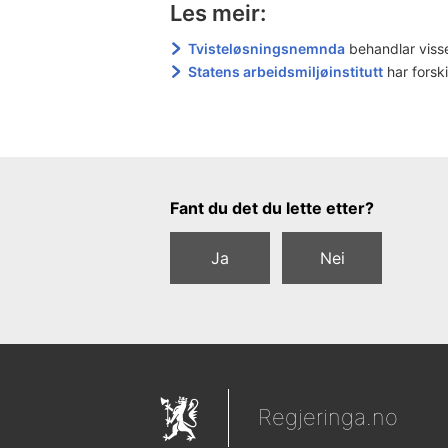
Les meir:
Tvisteløsningsnemnda
behandlar visse
Statens arbeidsmiljøinstitutt
har forsk
Tilbakemeldingsskjema
Fant du det du lette etter?
Ja
Nei
Regjeringa.no