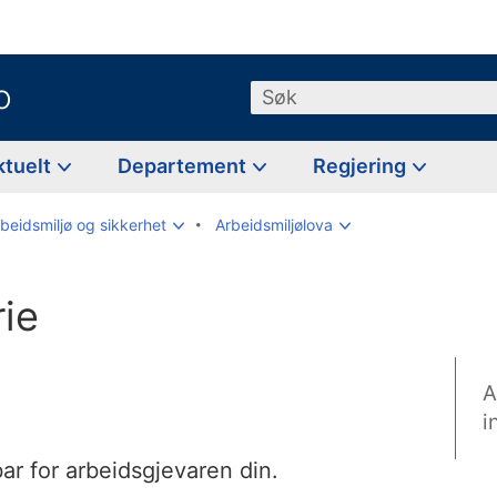
o
Søk
ktuelt
Departement
Regjering
beidsmiljø og sikkerhet
Arbeidsmiljølova
rie
A
i
bar for arbeidsgjevaren din.