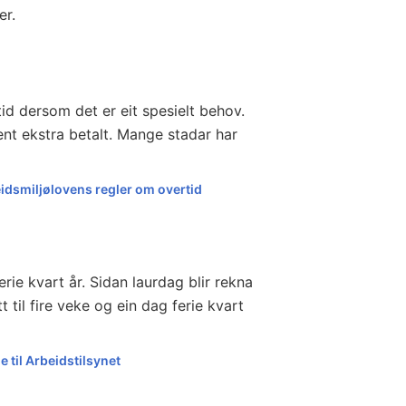
ker.
d dersom det er eit spesielt behov.
ent ekstra betalt. Mange stadar har
eidsmiljølovens regler om overtid
ferie kvart år. Sidan laurdag blir rekna
 til fire veke og ein dag ferie kvart
e til Arbeidstilsynet