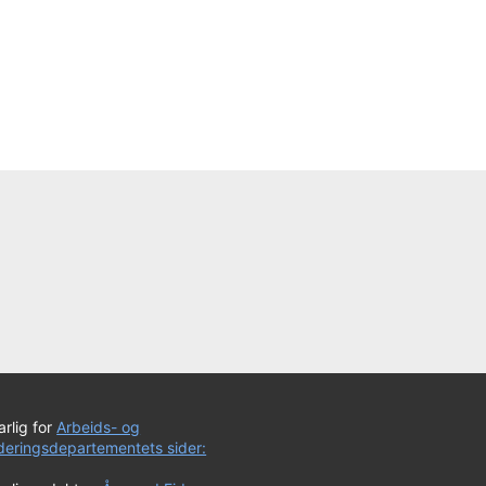
rlig for
Arbeids- og
uderingsdepartementets sider: