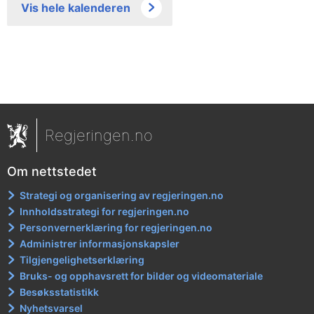
Vis hele kalenderen
Regjeringen.no
Om nettstedet
Strategi og organisering av regjeringen.no
Innholdsstrategi for regjeringen.no
Personvernerklæring for regjeringen.no
Administrer informasjonskapsler
Tilgjengelighetserklæring
Bruks- og opphavsrett for bilder og videomateriale
Besøksstatistikk
Nyhetsvarsel