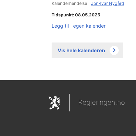
Kalenderhendelse |
Jon-Ivar Nygård
Tidspunkt: 08.05.2025
Legg til i egen kalender
Vis hele kalenderen
Regjeringen.no