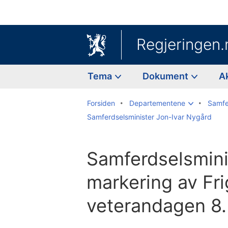
Regjeringen.
Tema
Dokument
A
Forsiden
Departementene
Samfe
Samferdselsminister Jon-Ivar Nygård
Samferdselsmini
markering av Fri
veterandagen 8.