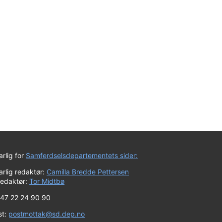
rlig for
Samferdselsdepartementets sider:
rlig redaktør:
Camilla Bredde Pettersen
redaktør:
Tor Midtbø
 +47 22 24 90 90
st:
postmottak@sd.dep.no