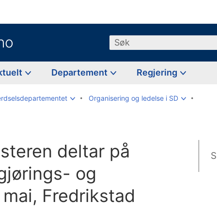
no
Søk
ktuelt
Departement
Regjering
rdselsdepartementet
Organisering og ledelse i SD
steren deltar på
S
gjørings- og
 mai, Fredrikstad