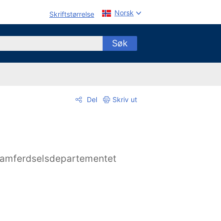
Norsk
Skriftstørrelse
Søk
Del
Skriv ut
amferdselsdepartementet