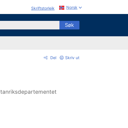
Norsk
Skriftstorleik
Søk
Del
Skriv ut
tanriksdepartementet