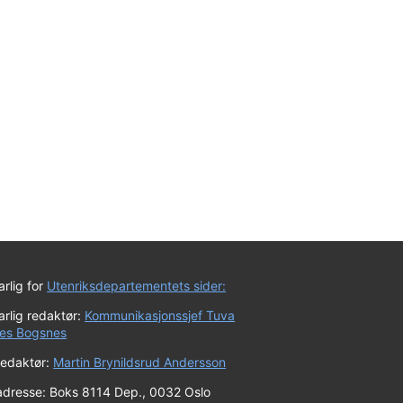
rlig for
Utenriksdepartementets sider:
rlig redaktør:
Kommunikasjonssjef Tuva
es Bogsnes
redaktør:
Martin Brynildsrud Andersson
adresse: Boks 8114 Dep., 0032 Oslo