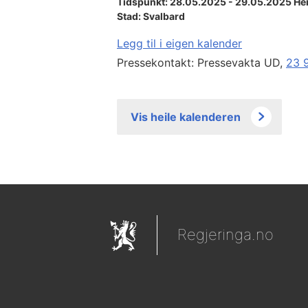
Tidspunkt: 28.05.2025 - 29.05.2025 He
Stad:
Svalbard
Legg til i eigen kalender
Pressekontakt: Pressevakta UD,
23 
Vis heile kalenderen
Regjeringa.no