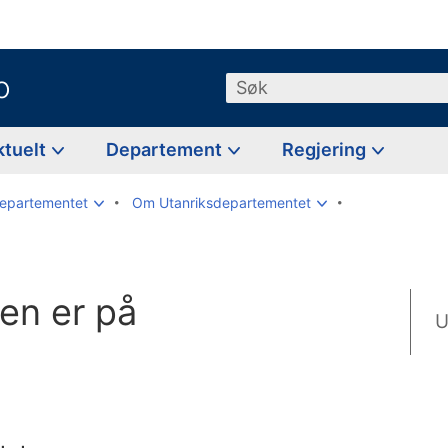
o
Søk
ktuelt
Departement
Regjering
departementet
Om Utanriksdepartementet
en er på
U