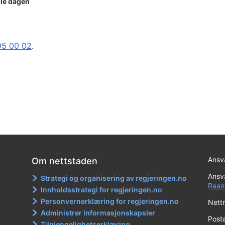
ile dagen
95 00 02
.
Ansva
Om nettstaden
Ansva
Strategi og organisering av regjeringen.no
Raan
Innholdsstrategi for regjeringen.no
Personvernerklæring for regjeringen.no
Nett
Administrer informasjonskapsler
Post
Tilgjengelighetserklæring