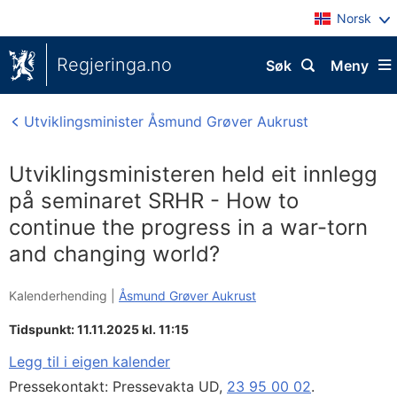
Norsk
Regjeringa.no
Søk
Meny
Utviklingsminister Åsmund Grøver Aukrust
Utviklingsministeren held eit innlegg
på seminaret SRHR - How to
continue the progress in a war-torn
and changing world?
Kalenderhending |
Åsmund Grøver Aukrust
Tidspunkt: 11.11.2025 kl. 11:15
Legg til i eigen kalender
Pressekontakt: Pressevakta UD,
23 95 00 02
.