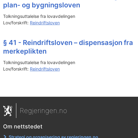
plan- og bygningsloven
Tolkningsuttalelse fra lovavdelingen
Lov/forskrift:
Reindriftsloven
§ 41 - Reindriftsloven – dispensasjon fra
merkeplikten
Tolkningsuttalelse fra lovavdelingen
Lov/forskrift:
Reindriftsloven
Regjeringen.no
Om nettstedet
Strategi og organisering av regjeringen.no