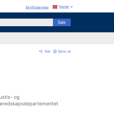
Norsk
Skriftstørrelse
Søk
Del
Skriv ut
ustis- og
eredskapsdepartementet