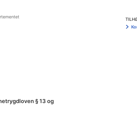
artementet
TILH
Ko
rnetrygdloven § 13 og