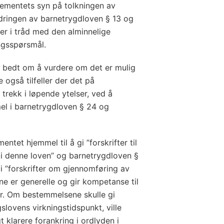
rtementets syn på tolkningen av
dringen av barnetrygdloven § 13 og
 er i tråd med den alminnelige
ngsspørsmål.
re bedt om å vurdere om det er mulig
 også tilfeller der det på
 trekk i løpende ytelser, ved å
mel i barnetrygdloven § 24 og
ntet hjemmel til å gi ”forskrifter til
 denne loven” og barnetrygdloven §
i ”forskrifter om gjennomføring av
ne er generelle og gir kompetanse til
r. Om bestemmelsene skulle gi
gslovens virkningstidspunkt, ville
t klarere forankring i ordlyden i