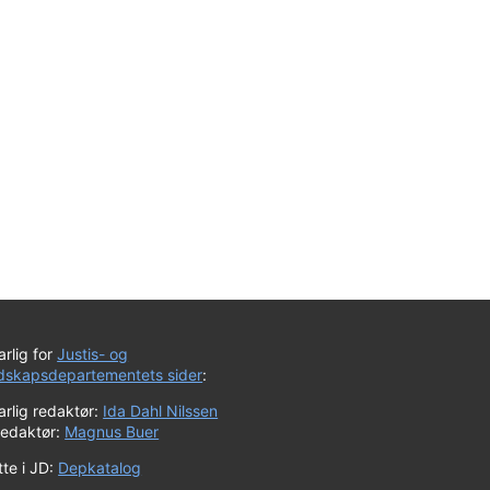
rlig for
Justis- og
dskapsdepartementets sider
:
rlig redaktør:
Ida Dahl Nilssen
redaktør:
Magnus Buer
te i JD:
Depkatalog