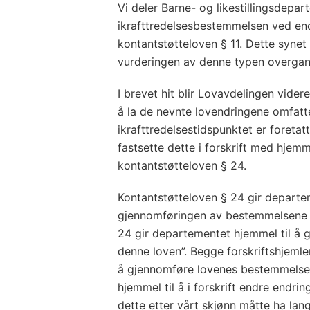
Vi deler Barne- og likestillingsdepa
ikrafttredelsesbestemmelsen ved en
kontantstøtteloven § 11. Dette synet
vurderingen av denne typen overga
I brevet hit blir Lovavdelingen vide
å la de nevnte lovendringene omfatte
ikrafttredelsestidspunktet er foretatt
fastsette dette i forskrift med hjem
kontantstøtteloven § 24.
Kontantstøtteloven § 24 gir departeme
gjennomføringen av bestemmelsene i
24 gir departementet hjemmel til å g
denne loven”. Begge forskriftshjemle
å gjennomføre lovenes bestemmelse
hjemmel til å i forskrift endre endrin
dette etter vårt skjønn måtte ha lang