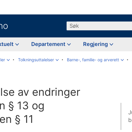
no
Søk
ktuelt
Departement
Regjering
ler
Tolkningsuttalelser
Barne-, familie- og arverett
else av endringer
n § 13 og
J
en § 11
b