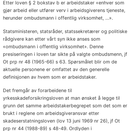
Etter loven § 2 bokstav b er arbeidstaker «enhver som
gjør arbeid eller utfører verv i arbeidsgiverens tjeneste,
herunder ombudsmann i offentlig virksomhet, …».
Statsministeren, statsråder, statssekretærer og politiske
rådgivere kan etter vårt syn ikke anses som
«ombudsmann i offentlig virksomhet». Denne
presiseringen i loven tar sikte på valgte ombudsmenn, jf
Ot prp nr 48 (1965-66) s 63. Spørsmålet blir om de
aktuelle personene er omfattet av den generelle
definisjonen av hvem som er arbeidstaker.
Det fremgår av forarbeidene til
yrkesskadeforsikringsloven at man ønsket å legge til
grunn det samme arbeidstakerbegrepet som det som er
brukt i reglene om arbeidsgiveransvar etter
skadeserstatningsloven (lov 13 juni 1969 nr 26), jf Ot
prp nr 44 (1988-89) s 48-49. Ordlyden i