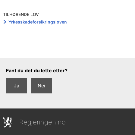
TILHØRENDE LOV
Yrkesskadeforsikringsloven
Tilbakemeldingsskjema
Fant du det du lette etter?
Ja
Nei
Regjeringen.no