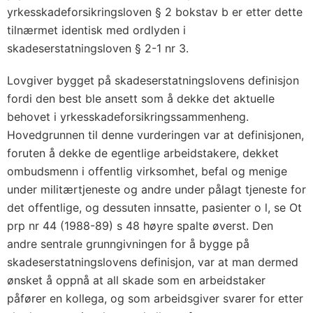
yrkesskadeforsikringsloven § 2 bokstav b er etter dette
tilnærmet identisk med ordlyden i
skadeserstatningsloven § 2-1 nr 3.
Lovgiver bygget på skadeserstatningslovens definisjon
fordi den best ble ansett som å dekke det aktuelle
behovet i yrkesskadeforsikringssammenheng.
Hovedgrunnen til denne vurderingen var at definisjonen,
foruten å dekke de egentlige arbeidstakere, dekket
ombudsmenn i offentlig virksomhet, befal og menige
under militærtjeneste og andre under pålagt tjeneste for
det offentlige, og dessuten innsatte, pasienter o l, se Ot
prp nr 44 (1988-89) s 48 høyre spalte øverst. Den
andre sentrale grunngivningen for å bygge på
skadeserstatningslovens definisjon, var at man dermed
ønsket å oppnå at all skade som en arbeidstaker
påfører en kollega, og som arbeidsgiver svarer for etter