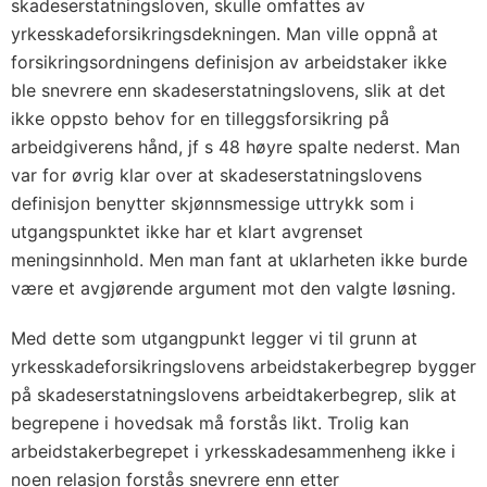
skadeserstatningsloven, skulle omfattes av
yrkesskadeforsikringsdekningen. Man ville oppnå at
forsikringsordningens definisjon av arbeidstaker ikke
ble snevrere enn skadeserstatningslovens, slik at det
ikke oppsto behov for en tilleggsforsikring på
arbeidgiverens hånd, jf s 48 høyre spalte nederst. Man
var for øvrig klar over at skadeserstatningslovens
definisjon benytter skjønnsmessige uttrykk som i
utgangspunktet ikke har et klart avgrenset
meningsinnhold. Men man fant at uklarheten ikke burde
være et avgjørende argument mot den valgte løsning.
Med dette som utgangpunkt legger vi til grunn at
yrkesskadeforsikringslovens arbeidstakerbegrep bygger
på skadeserstatningslovens arbeidtakerbegrep, slik at
begrepene i hovedsak må forstås likt. Trolig kan
arbeidstakerbegrepet i yrkesskadesammenheng ikke i
noen relasjon forstås snevrere enn etter