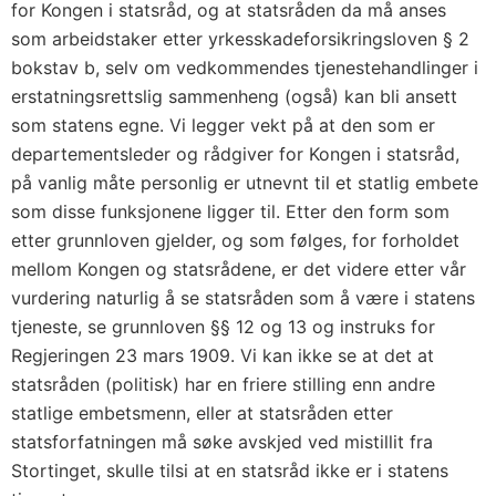
for Kongen i statsråd, og at statsråden da må anses
som arbeidstaker etter yrkesskadeforsikringsloven § 2
bokstav b, selv om vedkommendes tjenestehandlinger i
erstatningsrettslig sammenheng (også) kan bli ansett
som statens egne. Vi legger vekt på at den som er
departementsleder og rådgiver for Kongen i statsråd,
på vanlig måte personlig er utnevnt til et statlig embete
som disse funksjonene ligger til. Etter den form som
etter grunnloven gjelder, og som følges, for forholdet
mellom Kongen og statsrådene, er det videre etter vår
vurdering naturlig å se statsråden som å være i statens
tjeneste, se grunnloven §§ 12 og 13 og instruks for
Regjeringen 23 mars 1909. Vi kan ikke se at det at
statsråden (politisk) har en friere stilling enn andre
statlige embetsmenn, eller at statsråden etter
statsforfatningen må søke avskjed ved mistillit fra
Stortinget, skulle tilsi at en statsråd ikke er i statens