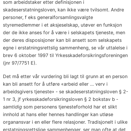
som arbeidstaker etter definisjonen i
skadeserstatningsloven, kan ikke være tvilsomt. Andre
personer, f eks generalforsamlingsvalgte
styremedlemmer i et aksjeselskap, utøver en funksjon
der de ikke anses for å være i selskapets tjeneste, men
der deres disposisjoner kan bli ansett som selskapets
egne i erstatningsrettslig sammenheng, se vår uttalelse i
brev 6 oktober 1997 til Yrkesskadeforsikringsforeningen
(jnr 97/7751 E).
Det må etter vår vurdering bli lagt til grunn at en person
kan bli ansett for å utføre «arbeid eller … verv i
arbeidsgivers tjeneste» ‑ se skadeserstatningsloven § 2-
1 nr 3, jf yrkesskadeforsikringsloven § 2 bokstav b ‑
samtidig
som personens tjenesteforhold har et slikt
innhold at hans eller hennes handlinger kan utløse
organansvar i en eller flere relasjoner. Tradisjonelt i ulike
erstatningsrettslige sammenhenger, ser man ofte at det