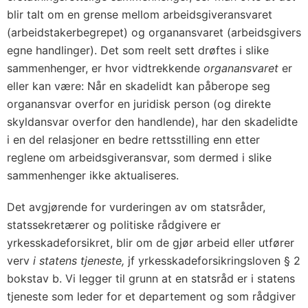
blir talt om en grense mellom arbeidsgiveransvaret
(arbeidstakerbegrepet) og organansvaret (arbeidsgivers
egne handlinger). Det som reelt sett drøftes i slike
sammenhenger, er hvor vidtrekkende
organansvaret
er
eller kan være: Når en skadelidt kan påberope seg
organansvar overfor en juridisk person (og direkte
skyldansvar overfor den handlende), har den skadelidte
i en del relasjoner en bedre rettsstilling enn etter
reglene om arbeidsgiveransvar, som dermed i slike
sammenhenger ikke aktualiseres.
Det avgjørende for vurderingen av om statsråder,
statssekretærer og politiske rådgivere er
yrkesskadeforsikret, blir om de gjør arbeid eller utfører
verv
i statens tjeneste,
jf yrkesskadeforsikringsloven § 2
bokstav b. Vi legger til grunn at en statsråd er i statens
tjeneste som leder for et departement og som rådgiver