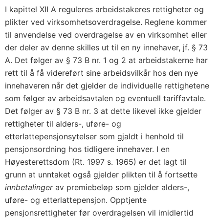
I kapittel XII A reguleres arbeidstakeres rettigheter og
plikter ved virksomhetsoverdragelse. Reglene kommer
til anvendelse ved overdragelse av en virksomhet eller
der deler av denne skilles ut til en ny innehaver, jf. § 73
A. Det følger av § 73 B nr. 1 og 2 at arbeidstakerne har
rett til å få videreført sine arbeidsvilkår hos den nye
innehaveren når det gjelder de individuelle rettighetene
som følger av arbeidsavtalen og eventuell tariffavtale.
Det følger av § 73 B nr. 3 at dette likevel ikke gjelder
rettigheter til alders-, uføre- og
etterlattepensjonsytelser som gjaldt i henhold til
pensjonsordning hos tidligere innehaver. I en
Høyesterettsdom (Rt. 1997 s. 1965) er det lagt til
grunn at unntaket også gjelder plikten til å fortsette
innbetalinger
av premiebeløp som gjelder alders-,
uføre- og etterlattepensjon. Opptjente
pensjonsrettigheter før overdragelsen vil imidlertid