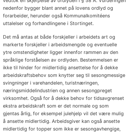
vedtok en skjerpelse av ordlyden i § 58 A. Vurderingen
nedenfor bygger blant annet på lovens ordlyd og
forarbeider, herunder også Kommunalkomitéens
uttalelser og forhandlingene i Stortinget.
Det må antas at både forskjeller i arbeidets art og
markerte forskjeller i arbeidsmengde og eventuelle
ytre omstendigheter ligger innenfor rammen av den
språklige forståelsen av ordlyden. Bestemmelsen er
ikke til hinder for midlertidig ansettelse for å dekke
arbeidskraftsbehov som knytter seg til sesongmessige
svingninger i varehandelen, turistnæringen,
næringsmiddelindustrien og annen sesongpreget
virksomhet. Også for å dekke behov for tidsavgrenset
ekstra arbeidskraft som er det normale og som
gjentas årlig, for eksempel julehjelp vil det være mulig
å ansette midlertidig. Arbeidsgiver kan også ansette
midlertidig for topper som ikke er sesongavhengige,