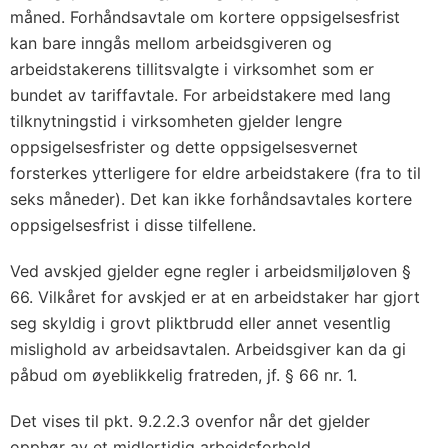
måned. Forhåndsavtale om kortere oppsigelsesfrist
kan bare inngås mellom arbeidsgiveren og
arbeidstakerens tillitsvalgte i virksomhet som er
bundet av tariffavtale. For arbeidstakere med lang
tilknytningstid i virksomheten gjelder lengre
oppsigelsesfrister og dette oppsigelsesvernet
forsterkes ytterligere for eldre arbeidstakere (fra to til
seks måneder). Det kan ikke forhåndsavtales kortere
oppsigelsesfrist i disse tilfellene.
Ved avskjed gjelder egne regler i arbeidsmiljøloven §
66. Vilkåret for avskjed er at en arbeidstaker har gjort
seg skyldig i grovt pliktbrudd eller annet vesentlig
mislighold av arbeidsavtalen. Arbeidsgiver kan da gi
påbud om øyeblikkelig fratreden, jf. § 66 nr. 1.
Det vises til pkt. 9.2.2.3 ovenfor når det gjelder
opphør av et midlertidig arbeidsforhold.