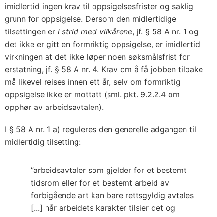
imidlertid ingen krav til oppsigelsesfrister og saklig
grunn for oppsigelse. Dersom den midlertidige
tilsettingen er
i strid med vilkårene
, jf. § 58 A nr. 1 og
det ikke er gitt en formriktig oppsigelse, er imidlertid
virkningen at det ikke løper noen søksmålsfrist for
erstatning, jf. § 58 A nr. 4. Krav om å få jobben tilbake
må likevel reises innen ett år, selv om formriktig
oppsigelse ikke er mottatt (sml. pkt. 9.2.2.4 om
opphør av arbeidsavtalen).
I § 58 A nr. 1 a) reguleres den generelle adgangen til
midlertidig tilsetting:
”arbeidsavtaler som gjelder for et bestemt
tidsrom eller for et bestemt arbeid av
forbigående art kan bare rettsgyldig avtales
[...] når arbeidets karakter tilsier det og