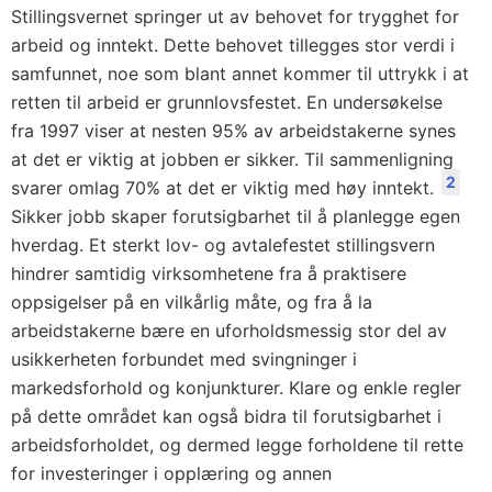
Stillingsvernet springer ut av behovet for trygghet for
arbeid og inntekt. Dette behovet tillegges stor verdi i
samfunnet, noe som blant annet kommer til uttrykk i at
retten til arbeid er grunnlovsfestet. En undersøkelse
fra 1997 viser at nesten 95% av arbeidstakerne synes
at det er viktig at jobben er sikker. Til sammenligning
2
svarer omlag 70% at det er viktig med høy inntekt.
Sikker jobb skaper forutsigbarhet til å planlegge egen
hverdag. Et sterkt lov- og avtalefestet stillingsvern
hindrer samtidig virksomhetene fra å praktisere
oppsigelser på en vilkårlig måte, og fra å la
arbeidstakerne bære en uforholdsmessig stor del av
usikkerheten forbundet med svingninger i
markedsforhold og konjunkturer. Klare og enkle regler
på dette området kan også bidra til forutsigbarhet i
arbeidsforholdet, og dermed legge forholdene til rette
for investeringer i opplæring og annen