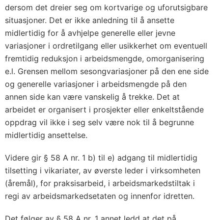
dersom det dreier seg om kortvarige og uforutsigbare
situasjoner. Det er ikke anledning til å ansette
midlertidig for å avhjelpe generelle eller jevne
variasjoner i ordretilgang eller usikkerhet om eventuell
fremtidig reduksjon i arbeidsmengde, omorganisering
e.l. Grensen mellom sesongvariasjoner på den ene side
og generelle variasjoner i arbeidsmengde på den
annen side kan være vanskelig å trekke. Det at
arbeidet er organisert i prosjekter eller enkeltstående
oppdrag vil ikke i seg selv være nok til å begrunne
midlertidig ansettelse.
Videre gir § 58 A nr. 1 b) til e) adgang til midlertidig
tilsetting i vikariater, av øverste leder i virksomheten
(åremål), for praksisarbeid, i arbeidsmarkedstiltak i
regi av arbeidsmarkedsetaten og innenfor idretten.
Det følger av § 58 A nr. 1 annet ledd at det på