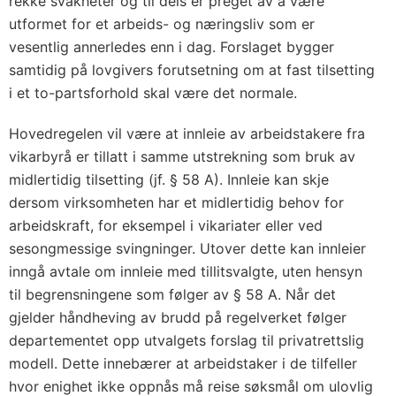
rekke svakheter og til dels er preget av å være
utformet for et arbeids- og næringsliv som er
vesentlig annerledes enn i dag. Forslaget bygger
samtidig på lovgivers forutsetning om at fast tilsetting
i et to-partsforhold skal være det normale.
Hovedregelen vil være at innleie av arbeidstakere fra
vikarbyrå er tillatt i samme utstrekning som bruk av
midlertidig tilsetting (jf. § 58 A). Innleie kan skje
dersom virksomheten har et midlertidig behov for
arbeidskraft, for eksempel i vikariater eller ved
sesongmessige svingninger. Utover dette kan innleier
inngå avtale om innleie med tillitsvalgte, uten hensyn
til begrensningene som følger av § 58 A. Når det
gjelder håndheving av brudd på regelverket følger
departementet opp utvalgets forslag til privatrettslig
modell. Dette innebærer at arbeidstaker i de tilfeller
hvor enighet ikke oppnås må reise søksmål om ulovlig