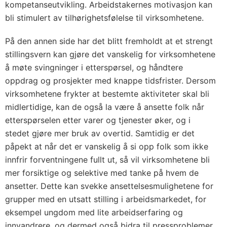
kompetanseutvikling. Arbeidstakernes motivasjon kan
bli stimulert av tilhørighetsfølelse til virksomhetene.
På den annen side har det blitt fremholdt at et strengt
stillingsvern kan gjøre det vanskelig for virksomhetene
å møte svingninger i etterspørsel, og håndtere
oppdrag og prosjekter med knappe tidsfrister. Dersom
virksomhetene frykter at bestemte aktiviteter skal bli
midlertidige, kan de også la være å ansette folk når
etterspørselen etter varer og tjenester øker, og i
stedet gjøre mer bruk av overtid. Samtidig er det
påpekt at når det er vanskelig å si opp folk som ikke
innfrir forventningene fullt ut, så vil virksomhetene bli
mer forsiktige og selektive med tanke på hvem de
ansetter. Dette kan svekke ansettelsesmulighetene for
grupper med en utsatt stilling i arbeidsmarkedet, for
eksempel ungdom med lite arbeidserfaring og
innvandrere, og dermed også bidra til pressproblemer