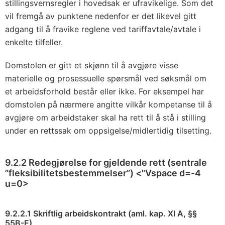
stillingsvernsregler i hovedsak er ufravikelige. Som det
vil fremgå av punktene nedenfor er det likevel gitt
adgang til å fravike reglene ved tariffavtale/avtale i
enkelte tilfeller.
Domstolen er gitt et skjønn til å avgjøre visse
materielle og prosessuelle spørsmål ved søksmål om
et arbeidsforhold består eller ikke. For eksempel har
domstolen på nærmere angitte vilkår kompetanse til å
avgjøre om arbeidstaker skal ha rett til å stå i stilling
under en rettssak om oppsigelse/midlertidig tilsetting.
9.2.2 Redegjørelse for gjeldende rett (sentrale
”fleksibilitetsbestemmelser”) <"Vspace d=-4
u=0>
9.2.2.1 Skriftlig arbeidskontrakt (aml. kap. XI A, §§
55B-E)