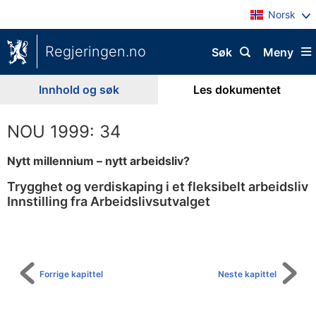
Norsk
Regjeringen.no
Søk
Meny
Innhold og søk
Les dokumentet
NOU 1999: 34
Nytt millennium – nytt arbeidsliv?
Trygghet og verdiskaping i et fleksibelt arbeidsliv
Innstilling fra Arbeidslivsutvalget
Til
innholdsfortegnelse
Forrige kapittel
Neste kapittel