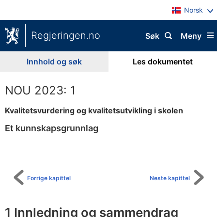
Norsk
Regjeringen.no
Søk
Meny
Innhold og søk
Les dokumentet
NOU 2023: 1
Kvalitetsvurdering og kvalitetsutvikling i skolen
Et kunnskapsgrunnlag
Til
innholdsfortegnelse
Forrige kapittel
Neste kapittel
1 Innledning og sammendrag