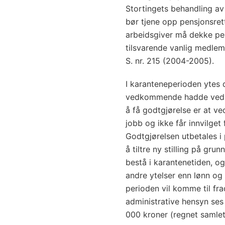
Stortingets behandling av
bør tjene opp pensjonsrett
arbeidsgiver må dekke pe
tilsvarende vanlig medlems
S. nr. 215 (2004-2005).
I karanteneperioden ytes 
vedkommende hadde ved fr
å få godtgjørelse er at 
jobb og ikke får innvilget 
Godtgjørelsen utbetales 
å tiltre ny stilling på gru
bestå i karantenetiden, o
andre ytelser enn lønn og 
perioden vil komme til fra
administrative hensyn ses d
000 kroner (regnet samlet