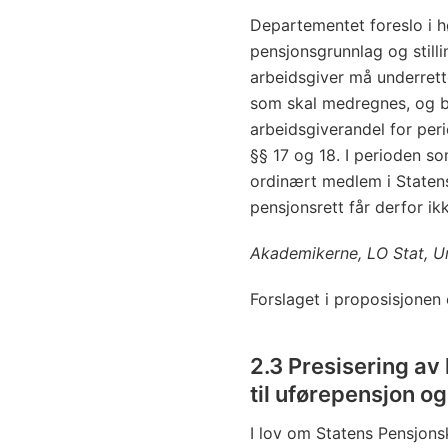
Departementet foreslo i hør
pensjonsgrunnlag og still
arbeidsgiver må underret
som skal medregnes, og b
arbeidsgiverandel for per
§§ 17 og 18. I perioden s
ordinært medlem i Staten
pensjonsrett får derfor ik
Akademikerne, LO Stat, U
Forslaget i proposisjonen
2.3 Presisering a
til uførepensjon 
I lov om Statens Pensjons