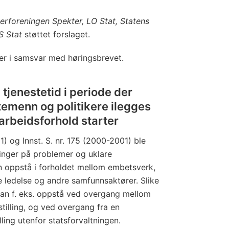
rforeningen Spekter, LO Stat, Statens
S Stat
støttet forslaget.
 er i samsvar med høringsbrevet.
tjenestetid i periode der
emenn og politikere ilegges
 arbeidsforhold starter
1) og Innst. S. nr. 175 (2000-2001) ble
sninger på problemer og uklare
 oppstå i forholdet mellom embetsverk,
 ledelse og andre samfunnsaktører. Slike
kan f. eks. oppstå ved overgang mellom
stilling, og ved overgang fra en
illing utenfor statsforvaltningen.