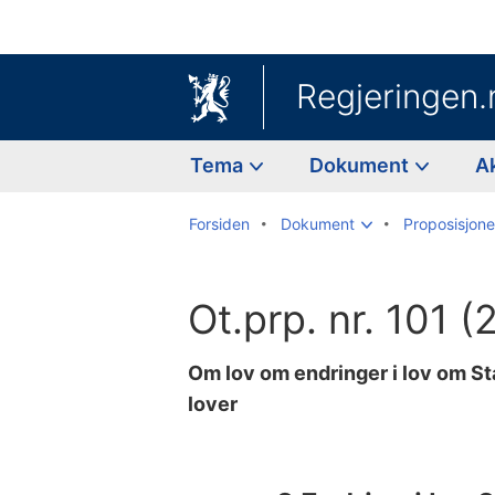
Regjeringen.
Tema
Dokument
A
Forsiden
Dokument
Proposisjoner
Ot.prp. nr. 101 
Om lov om endringer i lov om S
lover
Til
innholdsfortegnelse