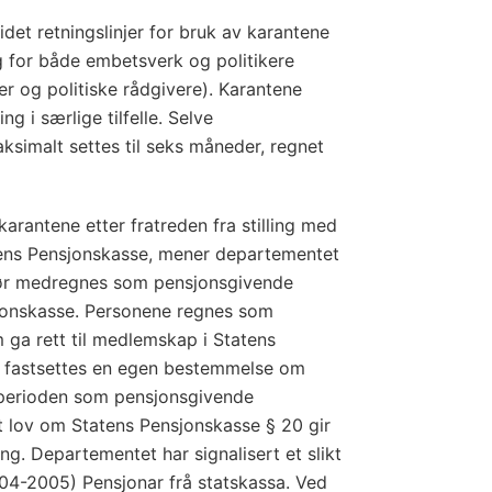
det retningslinjer for bruk av karantene
ng for både embetsverk og politikere
er og politiske rådgivere). Karantene
ng i særlige tilfelle. Selve
simalt settes til seks måneder, regnet
karantene etter fratreden fra stilling med
atens Pensjonskasse, mener departementet
bør medregnes som pensjonsgivende
sjonskasse. Personene regnes som
om ga rett til medlemskap i Statens
 fastsettes en egen bestemmelse om
perioden som pensjonsgivende
at lov om Statens Pensjonskasse § 20 gir
ing. Departementet har signalisert et slikt
2004-2005) Pensjonar frå statskassa. Ved