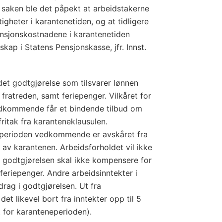
 saken ble det påpekt at arbeidstakerne
igheter i karantenetiden, og at tidligere
nsjonskostnadene i karantenetiden
kap i Statens Pensjonskasse, jfr. Innst.
det godtgjørelse som tilsvarer lønnen
atreden, samt feriepenger. Vilkåret for
vedkommende får et bindende tilbud om
fritak fra karanteneklausulen.
i perioden vedkommende er avskåret fra
nn av karantenen. Arbeidsforholdet vil ikke
g godtgjørelsen skal ikke kompensere for
feriepenger. Andre arbeidsinntekter i
drag i godtgjørelsen. Ut fra
et likevel bort fra inntekter opp til 5
 for karanteneperioden).