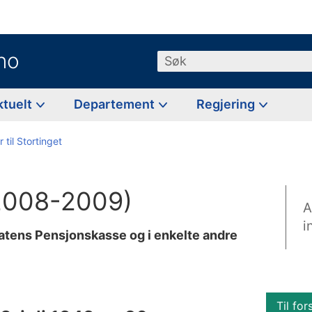
no
Søk
ktuelt
Departement
Regjering
 til Stortinget
(2008-2009)
A
i
tatens Pensjonskasse og i enkelte andre
Til for