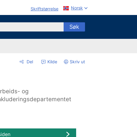
Norsk
Skriftstørrelse
Søk
Del
Kilde
Skriv ut
rbeids- og
nkluderingsdepartementet
siden