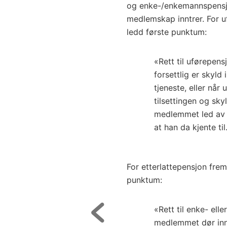
og enke-/enkemannspensjon
medlemskap inntrer. For u
ledd første punktum:
«Rett til uførepen
forsettlig er skyld i
tjeneste, eller når 
tilsettingen og sk
medlemmet led av d
at han da kjente til
For etterlattepensjon frem
punktum:
«Rett til enke- ell
medlemmet dør innen