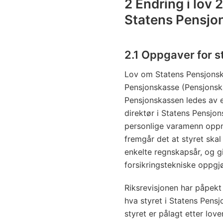
2 Endring i lov 
Statens Pensjo
2.1 Oppgaver for s
Lov om Statens Pensjonska
Pensjonskasse (Pensjonsk
Pensjonskassen ledes av 
direktør i Statens Pensj
personlige varamenn oppn
fremgår det at styret ska
enkelte regnskapsår, og g
forsikringstekniske oppgjø
Riksrevisjonen har påpek
hva styret i Statens Pens
styret er pålagt etter lov