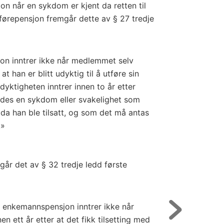
 når en sykdom er kjent da retten til
førepensjon fremgår dette av § 27 tredje
sjon inntrer ikke når medlemmet selv
 at han er blitt udyktig til å utføre sin
udyktig­heten inntrer innen to år etter
yldes en sykdom eller svakelighet som
a han ble tilsatt, og som det må antas
.»
går det av § 32 tredje ledd første
er enkemannspensjon inntrer ikke når
 ett år etter at det fikk tilsetting med