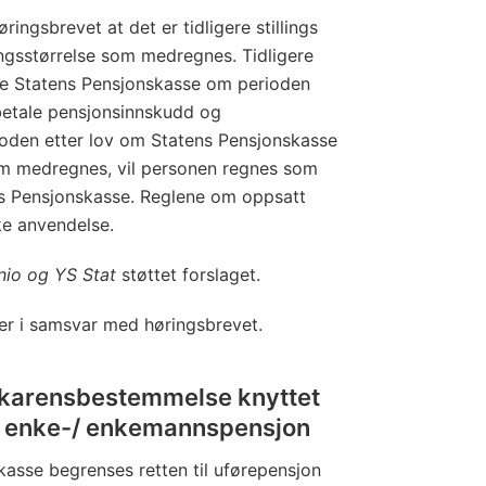
ingsbrevet at det er tidligere stillings
ingsstørrelse som medregnes. Tidligere
te Statens Pensjonskasse om perioden
etale pensjonsinnskudd og
ioden etter lov om Statens Pensjonskasse
om medregnes, vil personen regnes som
s Pensjonskasse. Reglene om oppsatt
ke anvendelse.
nio og YS Stat
støttet forslaget.
 er i samsvar med høringsbrevet.
v karensbestemmelse knyttet
og enke-/ enkemannspensjon
kasse begrenses retten til uførepensjon