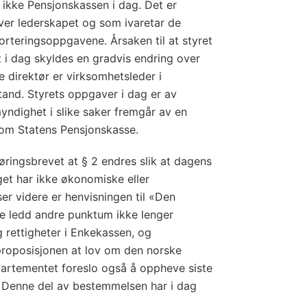
tt ikke Pensjonskassen i dag. Det er
ver lederskapet og som ivaretar de
orteringsoppgavene. Årsaken til at styret
t i dag skyldes en gradvis endring over
e direktør er virksomhetsleder i
and. Styrets oppgaver i dag er av
yndighet i slike saker fremgår av en
 om Statens Pensjonskasse.
øringsbrevet at § 2 endres slik at dagens
get har ikke økonomiske eller
er videre er henvisningen til «Den
e ledd andre punktum ikke lenger
g rettigheter i Enkekassen, og
proposisjonen at lov om den norske
rtementet foreslo også å oppheve siste
. Denne del av bestemmelsen har i dag