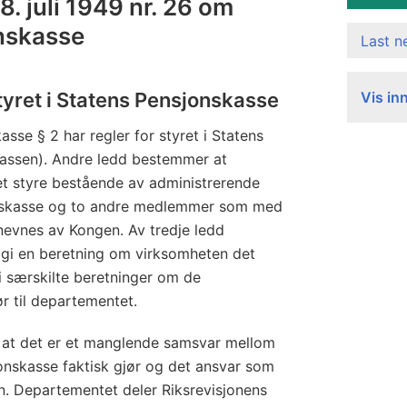
28. juli 1949 nr. 26 om
nskasse
Last 
tyret i Statens Pensjonskasse
Vis in
sse § 2 har regler for styret i Statens
assen). Andre ledd bestemmer at
et styre bestående av administrerende
onskasse og to andre medlemmer som med
evnes av Kongen. Av tredje ledd
l gi en beretning om virksomheten det
i særskilte beretninger om de
r til departementet.
t at det er et manglende samsvar mellom
jonskasse faktisk gjør og det ansvar som
en. Departementet deler Riksrevisjonens