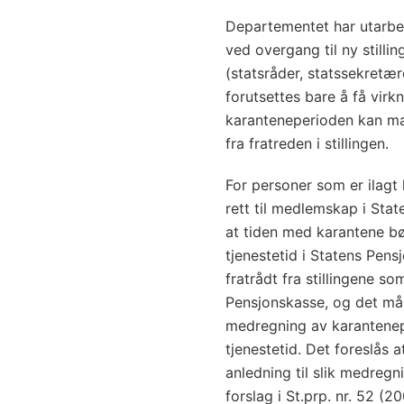
Departementet har utarbei
ved overgang til ny stilli
(statsråder, statssekretær
forutsettes bare å få virkni
karanteneperioden kan mak
fra fratreden i stillingen.
For personer som er ilagt 
rett til medlemskap i St
at tiden med karantene 
tjenestetid i Statens Pen
fratrådt fra stillingene s
Pensjonskasse, og det må
medregning av karantene
tjenestetid. Det foreslås 
anledning til slik medregn
forslag i St.prp. nr. 52 (