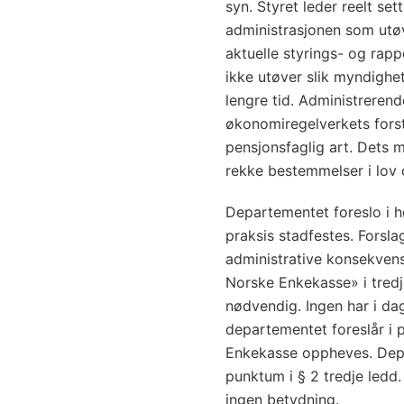
syn. Styret leder reelt se
administrasjonen som utø
aktuelle styrings- og rapp
ikke utøver slik myndighe
lengre tid. Administrerend
økonomiregelverkets forst
pensjonsfaglig art. Dets m
rekke bestemmelser i lov
Departementet foreslo i h
praksis stadfestes. Forsla
administrative konsekvens
Norske Enkekasse» i tredj
nødvendig. Ingen har i da
departementet foreslår i 
Enkekasse oppheves. Depa
punktum i § 2 tredje ledd
ingen betydning.