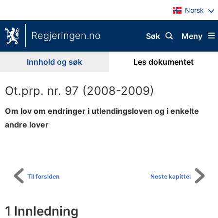
Norsk
Regjeringen.no
Søk
Meny
Innhold og søk
Les dokumentet
Ot.prp. nr. 97 (2008-2009)
Om lov om endringer i utlendingsloven og i enkelte
andre lover
Til
innholdsfortegnelse
Til forsiden
Neste kapittel
1 Innledning