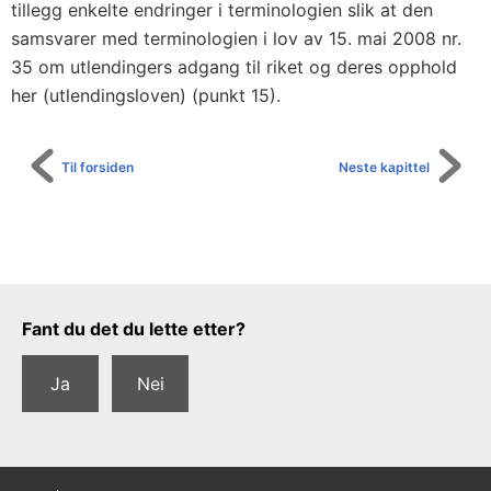
tillegg enkelte endringer i terminologien slik at den
samsvarer med terminologien i lov av 15. mai 2008 nr.
35 om utlendingers adgang til riket og deres opphold
her (utlendingsloven) (punkt 15).
Til forsiden
Neste kapittel
Tilbakemeldingsskjema
Fant du det du lette etter?
Ja
Nei