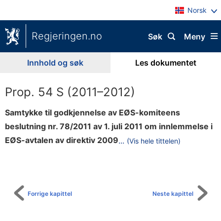
Norsk
Regjeringen.no
Søk
Meny
Innhold og søk
Les dokumentet
Prop. 54 S (2011–2012)
Samtykke til godkjennelse av EØS-komiteens
beslutning nr. 78/2011 av 1. juli 2011 om innlemmelse i
/
EØS-avtalen av direktiv 2009
...
(Vis hele tittelen)
Til
1
innholdsfortegnelse
3
8
/
Forrige kapittel
Neste kapittel
E