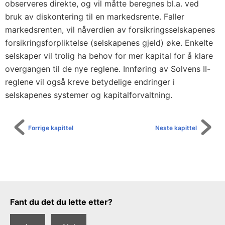
0
observeres direkte, og vil måtte beregnes bl.a. ved
9
bruk av diskontering til en markedsrente. Faller
o
markedsrenten, vil nåverdien av forsikringsselskapenes
forsikringsforpliktelse (selskapenes gjeld) øke. Enkelte
m
selskaper vil trolig ha behov for mer kapital for å klare
a
overgangen til de nye reglene. Innføring av Solvens II-
d
reglene vil også kreve betydelige endringer i
g
selskapenes systemer og kapitalforvaltning.
a
n
g
Forrige kapittel
Neste kapittel
t
i
l
å
s
Tilbakemeldingsskjema
Fant du det du lette etter?
t