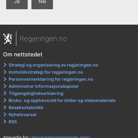
a
Ja
Nei
r
t
e
o
Regjeringen.no
g
u
Om nettstedet
t
Strategi og organisering av regjeringen.no
ø
Innholdsstrategi for regjeringen.no
v
Personvernerklæring for regjeringen.no
Administrer informasjonskapsler
e
Tilgjengelighetserklæring
f
Bruks- og opphavsrett for bilder og videomateriale
o
Besøksstatistikk
r
Nyhetsvarsel
s
RSS
i
Ansvarlig for
Utenriksdepartementets sider: