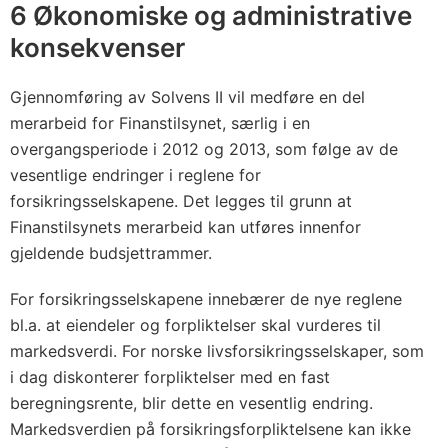
F
6 Økonomiske og administrative
a
konsekvenser
v
2
Gjennomføring av Solvens II vil medføre en del
5
merarbeid for Finanstilsynet, særlig i en
.
overgangsperiode i 2012 og 2013, som følge av de
n
vesentlige endringer i reglene for
o
forsikringsselskapene. Det legges til grunn at
v
Finanstilsynets merarbeid kan utføres innenfor
gjeldende budsjettrammer.
e
m
For forsikringsselskapene innebærer de nye reglene
b
bl.a. at eiendeler og forpliktelser skal vurderes til
e
markedsverdi. For norske livsforsikringsselskaper, som
r
i dag diskonterer forpliktelser med en fast
2
beregningsrente, blir dette en vesentlig endring.
0
Markedsverdien på forsikringsforpliktelsene kan ikke