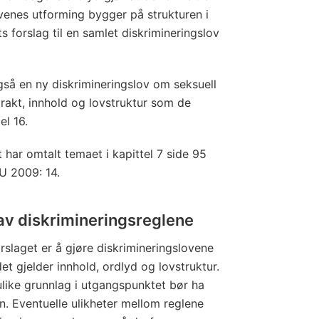
l
venes utforming bygger på strukturen i
g
s forslag til en samlet diskrimineringslov
j
e
n
så en ny diskrimineringslov om seksuell
g
drakt, innhold og lovstruktur som de
e
el 16.
l
 har omtalt temaet i kapittel 7 side 95
i
OU 2009: 14.
g
h
av diskrimineringsreglene
e
t
rslaget er å gjøre diskrimineringslovene
s
et gjelder innhold, ordlyd og lovstruktur.
l
like grunnlag i utgangspunktet bør ha
o
. Eventuelle ulikheter mellom reglene