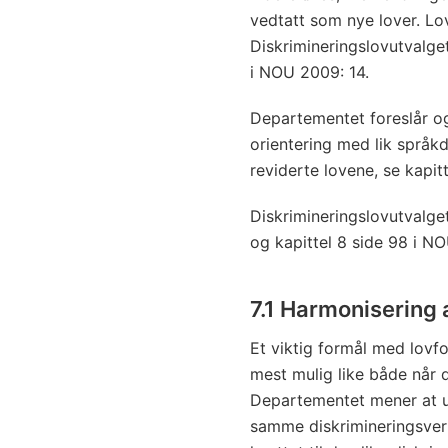
vedtatt som nye lover. Lo
Diskrimineringslovutvalget
i NOU 2009: 14.
Departementet foreslår og
orientering med lik språk
reviderte lovene, se kapitt
Diskrimineringslovutvalget
og kapittel 8 side 98 i N
7.1 Harmonisering 
Et viktig formål med lovfo
mest mulig like både når d
Departementet mener at u
samme diskrimineringsvern