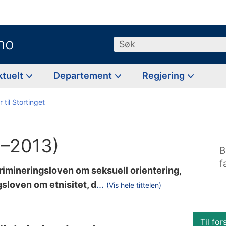
no
Søk
ktuelt
Departement
Regjering
 til Stortinget
2–2013)
B
f
rimineringsloven om seksuell orientering,
i
gsloven om etnisitet, d
...
(Vis hele tittelen)
s
k
Til for