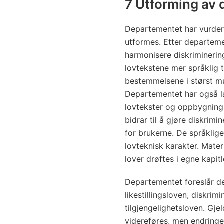
7 Utforming av 
Departementet har vurder
utformes. Etter departeme
harmonisere diskriminerin
lovtekstene mer språklig t
bestemmelsene i størst mu
Departementet har også la
lovtekster og oppbygning a
bidrar til å gjøre diskrimi
for brukerne. De språklige
lovteknisk karakter. Materi
lover drøftes i egne kapitl
Departementet foreslår de
likestillingsloven, diskri
tilgjengelighetsloven. Gje
videreføres, men endringen