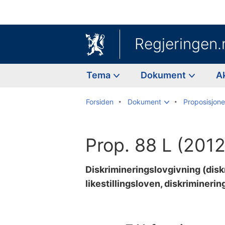
Regjeringen.
Tema
Dokument
A
Forsiden
Dokument
Proposisjoner
Prop. 88 L (201
Diskrimineringslovgivning (disk
likestillingsloven, diskriminerin
Til
innholdsfortegnelse