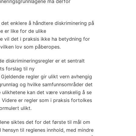
v
imineringsgrunnlagene må derfor
e
n
e det enklere å håndtere diskriminering på
)
e er like for de ulike
 vil det i praksis ikke ha betydning for
 hvilken lov som påberopes.
 diskrimineringsregler er et sentralt
 forslag til ny
 Gjeldende regler gir ulikt vern avhengig
sgrunnlag og hvilke samfunnsområder det
e ulikhetene kan det være vanskelig å se
Videre er regler som i praksis fortolkes
 formulert ulikt.
ne siktes det for det første til mål om
d hensyn til reglenes innhold, med mindre