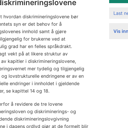
r
diskrimineringslovene
i
Last 
m
t hvordan diskrimineringslovene bør
i
ntets syn er det behov for å
Vis in
gslovenes innhold samt å gjøre
n
ilgjengelig for brukerne ved at
e
lig grad har en felles språkdrakt.
r
gt vekt på at likere struktur av
i
v kapitler i diskrimineringslovene,
n
neringsvernet mer tydelig og tilgjengelig
g
 og lovstrukturelle endringene er av en
s
elle endringer i innholdet i gjeldende
-
er, se kapittel 14 og 18.
o
g
rfor å revidere de tre lovene
mineringsloven og diskriminerings- og
t
ldende diskrimineringslovgivning
i
e i dagens ordlyd gjør at de formelt blir