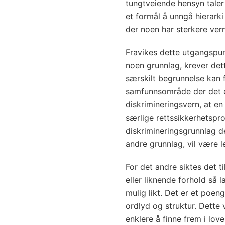
tungtveiende hensyn taler 
et formål å unngå hierarki
der noen har sterkere ver
Fravikes dette utgangspun
noen grunnlag, krever dett
særskilt begrunnelse kan 
samfunnsområde der det er
diskrimineringsvern, at en
særlige rettssikkerhetspro
diskrimineringsgrunnlag de
andre grunnlag, vil være l
For det andre siktes det 
eller liknende forhold så
mulig likt. Det er et poeng
ordlyd og struktur. Dette 
enklere å finne frem i lov