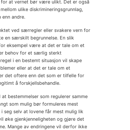
for at vernet bør være ulikt. Det er også
 mellom ulike diskrimineringsgrunnlag,
n enn andre.
ktet ved særregler eller svakere vern for
e en særskilt begrunnelse. En slik
for eksempel være at det er tale om et
 behov for et særlig sterkt
 regel i en bestemt situasjon vil skape
blemer eller at det er tale om et
r det oftere enn det som er tilfelle for
egitimt å forskjellsbehandle.
til at bestemmelser som regulerer samme
 langt som mulig bør formuleres mest
 i seg selv at lovene får mest mulig lik
vil øke gjenkjenneligheten og gjøre det
ene. Mange av endringene vil derfor ikke