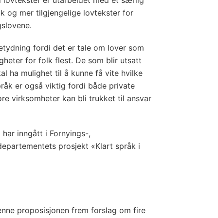
 lovtekster er utarbeidet med et særlig
k og mer tilgjengelige lovtekster for
gslovene.
betydning fordi det er tale om lover som
heter for folk flest. De som blir utsatt
al ha mulighet til å kunne få vite hvilke
pråk er også viktig fordi både private
e virksomheter kan bli trukket til ansvar
har inngått i Fornyings-,
departementets prosjekt «Klart språk i
nne proposisjonen frem forslag om fire