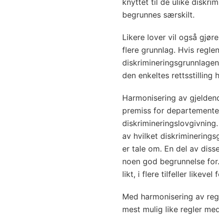
knyttet til de ulike diskr
begrunnes særskilt.
Likere lover vil også gjør
flere grunnlag. Hvis reglen
diskrimineringsgrunnlagene
den enkeltes rettsstilling
Harmonisering av gjeldende
premiss for departementets
diskrimineringslovgivning.
av hvilket diskriminering
er tale om. En del av diss
noen god begrunnelse for. 
likt, i flere tilfeller likevel
Med harmonisering av regle
mest mulig like regler me