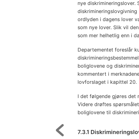
nye diskrimineringslover. 
diskrimineringslovgivning 
ordlyden i dagens lover væ
som nye lover. Slik vil de
som mer helhetlig enn i d
Departementet foreslår kun
diskrimineringsbestemmels
boliglovene og diskrimin
kommentert i merknadene 
lovforslaget i kapittel 20.
I det følgende gjøres det r
Videre drøftes spørsmålet
boliglovene til diskrimine
7.3.1 Diskrimineringsl