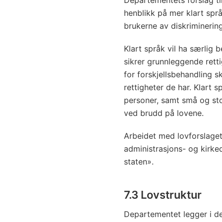
Departementets forslag til
henblikk på mer klart språ
brukerne av diskriminerin
Klart språk vil ha særlig 
sikrer grunnleggende rettig
for forskjellsbehandling sk
rettigheter de har. Klart s
personer, samt små og stor
ved brudd på lovene.
Arbeidet med lovforslaget 
administrasjons- og kirke
staten».
7.3 Lovstruktur
Departementet legger i de