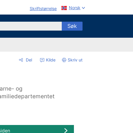
Norsk
Skriftstørrelse
Søk
Del
Kilde
Skriv ut
arne- og
amiliedepartementet
siden