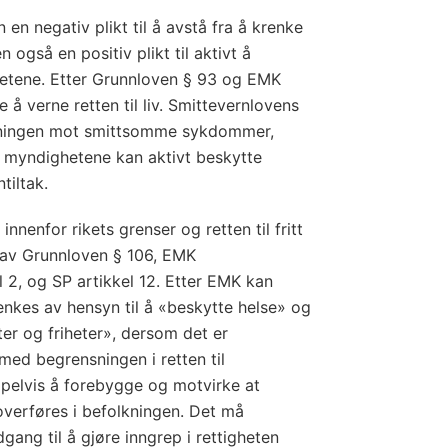
en negativ plikt til å avstå fra å krenke
også en positiv plikt til aktivt å
etene. Etter Grunnloven § 93 og EMK
 å verne retten til liv. Smittevernlovens
kningen mot smittsomme sykdommer,
og myndighetene kan aktivt beskytte
ntiltak.
innenfor rikets grenser og retten til fritt
r av Grunnloven § 106, EMK
el 2, og SP artikkel 12. Etter EMK kan
enkes av hensyn til å «beskytte helse» og
er og friheter», dersom det er
med begrensningen i retten til
pelvis å forebygge og motvirke at
erføres i befolkningen. Det må
dgang til å gjøre inngrep i rettigheten