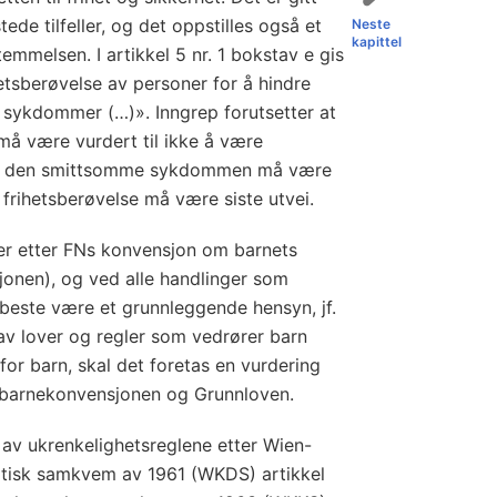
ede tilfeller, og det oppstilles også et
Neste
kapittel
temmelsen. I artikkel 5 nr. 1 bokstav e gis
hetsberøvelse av personer for å hindre
sykdommer (…)». Inngrep forutsetter at
 må være vurdert til ikke å være
g av den smittsomme sykdommen må være
 frihetsberøvelse må være siste utvei.
ter etter FNs konvensjon om barnets
jonen), og ved alle handlinger som
 beste være et grunnleggende hensyn, jf.
 av lover og regler som vedrører barn
for barn, skal det foretas en vurdering
r barnekonvensjonen og Grunnloven.
av ukrenkelighetsreglene etter Wien-
tisk samkvem av 1961 (WKDS) artikkel