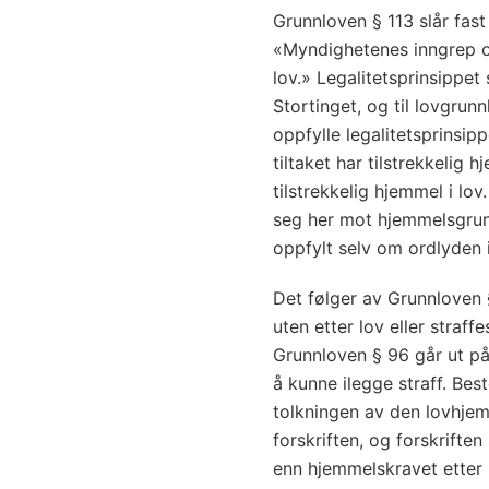
Grunnloven § 113 slår fast
«Myndighetenes inngrep o
lov.» Legalitetsprinsippet s
Stortinget, og til lovgrunn
oppfylle legalitetsprinsipp
tiltaket har tilstrekkelig h
tilstrekkelig hjemmel i lov
seg her mot hjemmelsgrun
oppfylt selv om ordlyden is
Det følger av Grunnloven
uten etter lov eller straf
Grunnloven § 96 går ut på
å kunne ilegge straff. Bes
tolkningen av den lovhjem
forskriften, og forskrifte
enn hjemmelskravet etter 