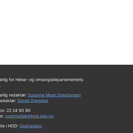
arlig for Helse- og omsorgsdepartementets
:
rlig redaktør:
Susanne Moen Stephansen
redaktør:
Daniel Drageset
fon: 22 24 90 90
st:
postmottak@hod.dep.no
tte i HOD:
Depkatalog