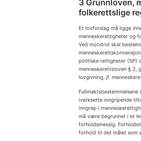
3 Grunnloven, 
folkerettslige re
Et lovforslag må ligge in
menneskerettigheter og forp
Ved motstrid skal bestem
menneskerettskonvensjone
politiske rettigheter (SP)
menneskerettsloven § 2, 
lovgivning, jf. menneskere
Fullmaktsbestemmelsene i 
iverksette inngripende til
inngrep i menneskerettigh
må være begrunnet i et l
forholdsmessig. Forholdsme
forhold til det målet som