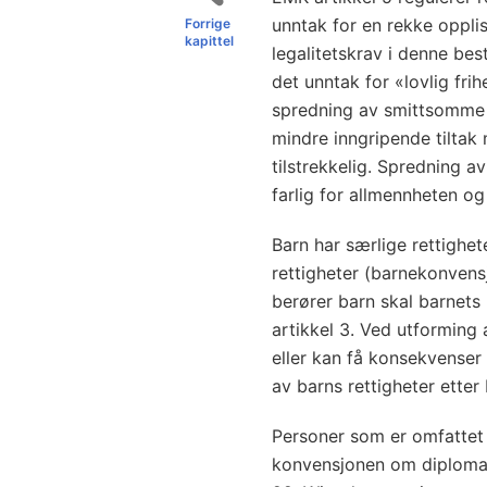
unntak for en rekke opplist
Forrige
kapittel
legalitetskrav i denne bes
det unntak for «lovlig fri
spredning av smittsomme 
mindre inngripende tiltak
tilstrekkelig. Sprednin
farlig for allmennheten og
Barn har særlige rettighe
rettigheter (barnekonvens
berører barn skal barnets
artikkel 3. Ved utforming
eller kan få konsekvenser 
av barns rettigheter ette
Personer som er omfattet 
konvensjonen om diploma