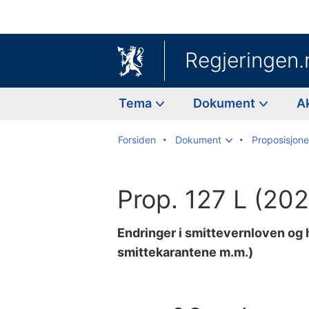
Regjeringen.
Tema
Dokument
A
Forsiden
Dokument
Proposisjoner
Prop. 127 L (20
Endringer i smittevernloven og
smittekarantene m.m.)
Til
innholdsfortegnelse