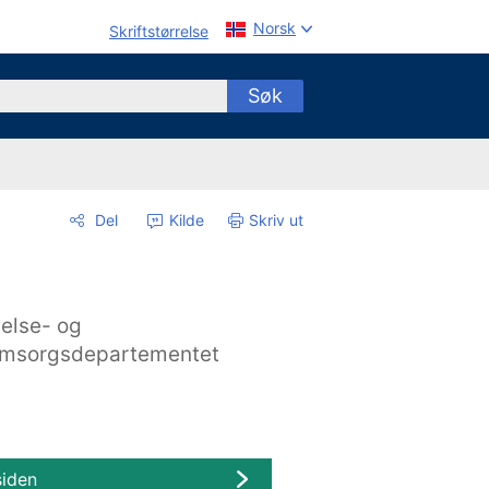
Norsk
Skriftstørrelse
Søk
Del
Kilde
Skriv ut
else- og
msorgsdepartementet
siden