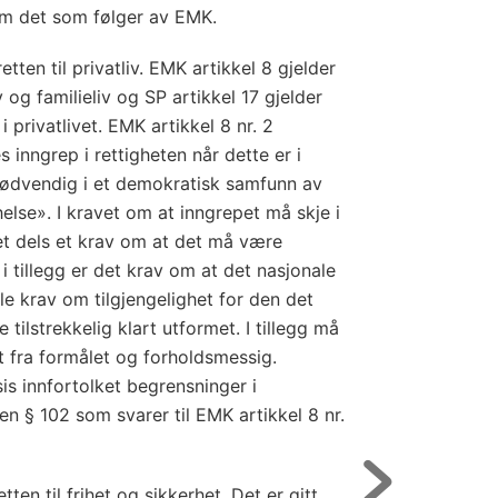
om det som følger av EMK.
tten til privatliv. EMK artikkel 8 gjelder
iv og familieliv og SP artikkel 17 gjelder
i privatlivet. EMK artikkel 8 nr. 2
s inngrep i rettigheten når dette er i
ødvendig i et demokratisk samfunn av
helse». I kravet om at inngrepet må skje i
et dels et krav om at det må være
 i tillegg er det krav om at det nasjonale
le krav om tilgjengelighet for den det
tilstrekkelig klart utformet. I tillegg må
t fra formålet og forholdsmessig.
sis innfortolket begrensninger i
en § 102 som svarer til EMK artikkel 8 nr.
tten til frihet og sikkerhet. Det er gitt