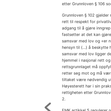
etter Grunnloven § 106 s
Grunnloven § 102 gjelder re
rett til respekt for privatl
adgang til å gjøre inngrep 
fastsetter at det kan gjøre
samsvar med lov og «er n
hensyn til (…) å beskytte 
samsvar med lov ligger d
hjemmel i nasjonal rett og
rettsgrunnlaget må oppfyl
retter seg mot og må være 
tiltaket være nødvendig u
Høyesterett har i sin prak
rettigheten etter Grunnlov
2.
EMK artikkel 5 regulerer re