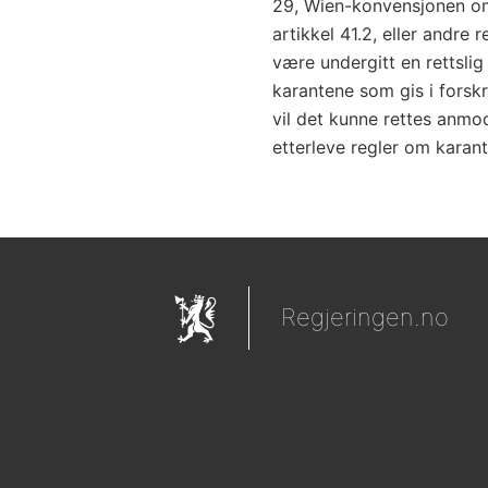
29, Wien-konvensjonen o
artikkel 41.2, eller andre
være undergitt en rettslig
karantene som gis i forskrif
vil det kunne rettes anmo
etterleve regler om karante
Regjeringen.no