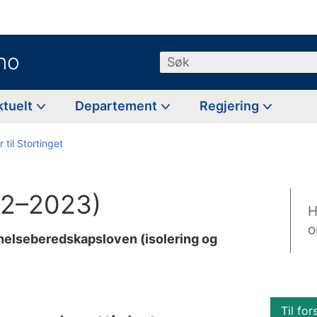
no
Søk
ktuelt
Departement
Regjering
 til Stortinget
22–2023)
H
o
 helseberedskapsloven (isolering og
Til for