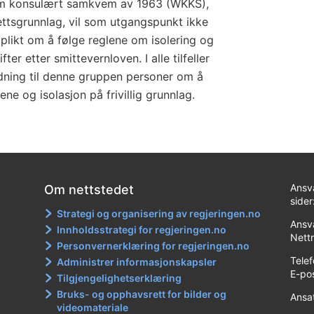
m konsulært samkvem av 1963 (WKKS),
 rettsgrunnlag, vil som utgangspunkt ikke
 plikt om å følge reglene om isolering og
ter etter smittevernloven. I alle tilfeller
dning til denne gruppen personer om å
ne og isolasjon på frivillig grunnlag.
Ansv
Om nettstedet
sider
Strategi og organisering av regjeringen.no
Ansva
Innholdsstrategi for regjeringen.no
Nett
Personvernerklæring for regjeringen.no
Tele
Administrer informasjonskapsler
E-po
Tilgjengelighetserklæring
Bruks- og opphavsrett for bilder og
Ansa
videomateriale