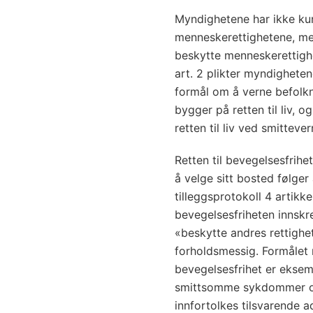
Myndighetene har ikke kun 
menneskerettighetene, men 
beskytte menneskerettigh
art. 2 plikter myndighetene
formål om å verne befol
bygger på retten til liv, 
retten til liv ved smittever
Retten til bevegelsesfrihet 
å velge sitt bosted følge
tilleggsprotokoll 4 artikk
bevegelsesfriheten innskr
«beskytte andres rettighet
forholdsmessig. Formålet 
bevegelsesfrihet er eksem
smittsomme sykdommer ov
innfortolkes tilsvarende a