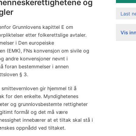
menneskerettighetene og
gler
Last 
nenfor Grunnlovens kapittel E om
Vis in
liktelser etter folkerettslige avtaler.
melser i Den europeiske
n (EMK), FNs konvensjon om sivile og
 og andre konvensjoner nevnt i
gå foran bestemmelser i annen
ttsloven § 3.
smittevernloven gir hjemmel til å
tak for den enkelte. Myndighetenes
eter og grunnlovsbestemte rettigheter
egitimt formål og det må være
ssighet innebærer at et tiltak skal stå i
 ønskes oppnådd ved tiltaket.