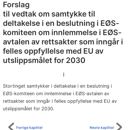
a
Forslag
v
til vedtak om samtykke til
u
deltakelse i en beslutning i EØS-
t
komiteen om innlemmelse i EØS-
s
avtalen av rettsakter som inngår i
l
felles oppfyllelse med EU av
i
p
utslippsmålet for 2030
p
s
I
m
Stortinget samtykker i deltakelse i en beslutning i
å
EØS-komiteen om innlemmelse i EØS-avtalen av
l
rettsakter som inngår i felles oppfyllelse med EU av
e
utslippsmålet for 2030.
t
f
Forrige kapittel
Neste kapittel