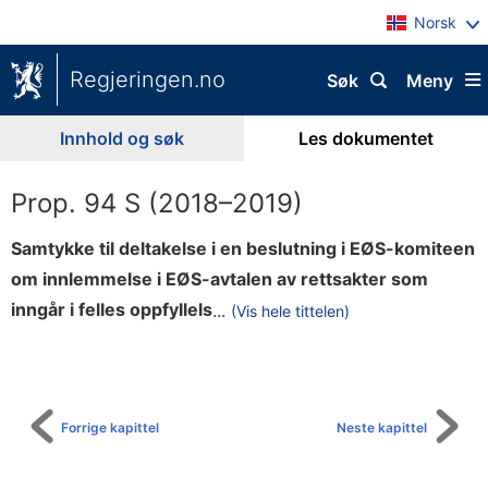
Norsk
Regjeringen.no
Søk
Meny
Innhold og søk
Les dokumentet
Prop. 94 S (2018–2019)
Samtykke til deltakelse i en beslutning i EØS-komiteen
om innlemmelse i EØS-avtalen av rettsakter som
e
inngår i felles oppfyllels
...
(Vis hele tittelen)
Til
m
innholdsfortegnelse
e
d
E
Forrige kapittel
Neste kapittel
U