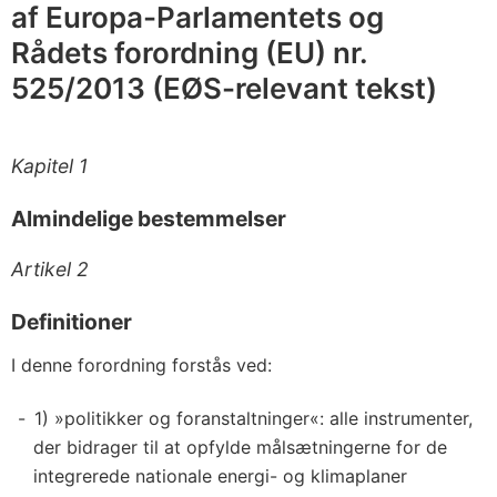
o
af Europa-Parlamentets og
r
Rådets forordning (EU) nr.
2
525/2013 (EØS-relevant tekst)
0
3
0
Kapitel 1
Almindelige bestemmelser
Artikel 2
Definitioner
I denne forordning forstås ved:
1) »politikker og foranstaltninger«: alle instrumenter,
der bidrager til at opfylde målsætningerne for de
integrerede nationale energi- og klimaplaner