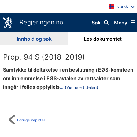
Norsk
Regjeringen.no
Søk
Meny
Innhold og søk
Les dokumentet
Prop. 94 S (2018–2019)
Samtykke til deltakelse i en beslutning i EØS-komiteen
om innlemmelse i EØS-avtalen av rettsakter som
e
inngår i felles oppfyllels
...
(Vis hele tittelen)
Til
m
innholdsfortegnelse
e
d
E
Forrige kapittel
U