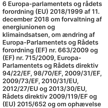
a
6 Europa-parlamentets og rådets
v
forordning (EU) 2018/1999 af 11.
u
december 2018 om forvaltning af
t
energiunionen og
s
klimaindsatsen, om ændring af
l
Europa-Parlamentets og Rådets
i
p
forordning (EF) nr. 663/2009 og
p
(EF) nr. 715/2009, Europa-
s
Parlamentets og Rådets direktiv
m
94/22/EF, 98/70/EF, 2009/31/EF,
å
2009/73/EF, 2010/31/EU,
l
2012/27/EU og 2013/30/EU,
e
Rådets direktiv 2009/119/EF og
t
f
(EU) 2015/652 og om ophævelse