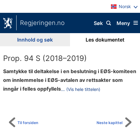
Norsk
Regjeringen.no
Søk
Meny
Innhold og søk
Les dokumentet
Prop. 94 S (2018–2019)
Samtykke til deltakelse i en beslutning i EØS-komiteen
om innlemmelse i EØS-avtalen av rettsakter som
e
inngår i felles oppfyllels
...
(Vis hele tittelen)
Til
m
innholdsfortegnelse
e
d
E
Til forsiden
Neste kapittel
U