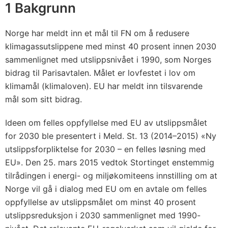
a
1 Bakgrunn
v
u
Norge har meldt inn et mål til FN om å redusere
t
klimagassutslippene med minst 40 prosent innen 2030
s
sammenlignet med utslippsnivået i 1990, som Norges
l
bidrag til Parisavtalen. Målet er lovfestet i lov om
klimamål (klimaloven). EU har meldt inn tilsvarende
i
mål som sitt bidrag.
p
p
Ideen om felles oppfyllelse med EU av utslippsmålet
s
for 2030 ble presentert i Meld. St. 13 (2014–2015) «Ny
m
utslippsforpliktelse for 2030 – en felles løsning med
å
EU». Den 25. mars 2015 vedtok Stortinget enstemmig
l
tilrådingen i energi- og miljøkomiteens innstilling om at
e
Norge vil gå i dialog med EU om en avtale om felles
t
oppfyllelse av utslippsmålet om minst 40 prosent
f
utslippsreduksjon i 2030 sammenlignet med 1990-