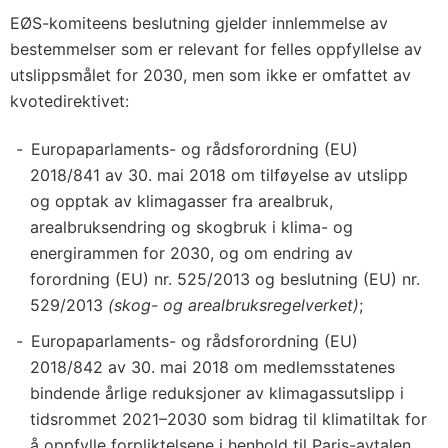
EØS-komiteens beslutning gjelder innlemmelse av
bestemmelser som er relevant for felles oppfyllelse av
utslippsmålet for 2030, men som ikke er omfattet av
kvotedirektivet:
Europaparlaments- og rådsforordning (EU)
2018/841 av 30. mai 2018 om tilføyelse av utslipp
og opptak av klimagasser fra arealbruk,
arealbruksendring og skogbruk i klima- og
energirammen for 2030, og om endring av
forordning (EU) nr. 525/2013 og beslutning (EU) nr.
529/2013
(skog- og arealbruksregelverket)
;
Europaparlaments- og rådsforordning (EU)
2018/842 av 30. mai 2018 om medlemsstatenes
bindende årlige reduksjoner av klimagassutslipp i
tidsrommet 2021–2030 som bidrag til klimatiltak for
å oppfylle forpliktelsene i henhold til Paris-avtalen,