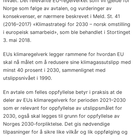
nivået. Det relevante EU-regelverket som vil gjelde for
o
Norge som følge av avtalen, og vurderinger av
r
konsekvenser, er nærmere beskrevet i Meld. St. 41
2
(2016–2017) «Klimastrategi for 2030 – norsk omstilling
0
i europeisk samarbeid», som ble behandlet i Stortinget
3
3. mai 2018.
0
EUs klimaregelverk legger rammene for hvordan EU
skal nå målet om å redusere sine klimagassutslipp med
minst 40 prosent i 2030, sammenlignet med
utslippsnivået i 1990.
En avtale om felles oppfyllelse betyr i praksis at de
deler av EUs klimaregelverk for perioden 2021–2030
som er relevant for oppfyllelse av utslippsmålet for
2030, også skal legges til grunn for oppfyllelse av
Norges 2030-forpliktelse. Det gis nødvendige
tilpasninger for å sikre like vilkår og lik oppfølging og