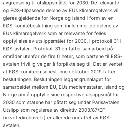
avgrensning til utslippsmålet for 2030. De relevante
og EØS-tilpassede delene av EUs klimaregelverk vil
gjøres gjeldende for Norge og Island i form av en
EØS-komitébeslutning som innlemmer de delene av
EUs klimaregelverk som er relevante for felles
oppfyllelse av utslippsmålet for 2030, i protokoll 31 i
EØS-avtalen. Protokoll 31 omfatter samarbeid på
områder utenfor de fire friheter, som partene til EØS-
avtalen frivillig velger å forplikte seg til. Det er ventet
at EØS-komiteen senest innen oktober 2019 fatter
beslutningen. Beslutningen legger grunnlaget for
samarbeidet mellom EU, EUs medlemsstater, Island og
Norge om å oppfylle sine respektive utslippsmål for
2030 som statene har påtatt seg under Parisavtalen.
Utslipp som reguleres av direktiv 2003/87/EF
(«kvotedirektivet») er allerede omfattet av EØS-
avtalen.