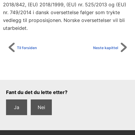
2018/842, (EU) 2018/1999, (EU) nr. 525/2013 og (EU)
nr. 749/2014 i dansk oversettelse følger som trykte
vedlegg til proposisjonen. Norske oversettelser vil bli
utarbeidet.
Til forsiden
Neste kapittel
Tilbakemeldingsskjema
Fant du det du lette etter?
Ja
Nei