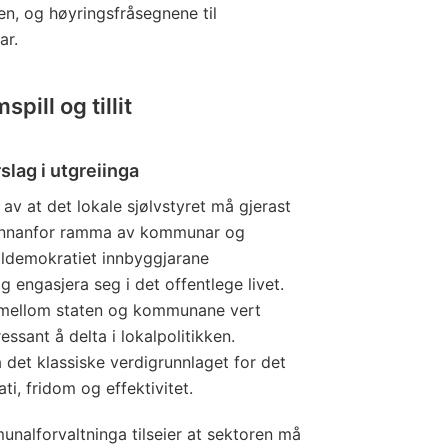
n, og høyringsfråsegnene til
ar.
ill og tillit
slag i utgreiinga
v at det lokale sjølvstyret må gjerast
 Innanfor ramma av kommunar og
ldemokratiet innbyggjarane
g engasjera seg i det offentlege livet.
t mellom staten og kommunane vert
ressant å delta i lokalpolitikken.
det klassiske verdigrunnlaget for det
ti, fridom og effektivitet.
alforvaltninga tilseier at sektoren må