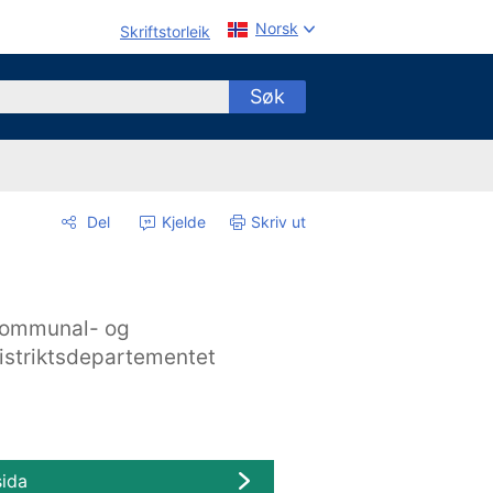
Norsk
Skriftstorleik
Søk
Del
Kjelde
Skriv ut
ommunal- og
istriktsdepartementet
sida