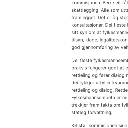
kommisjonen. Berre eit få
skattlegging. Alle som utt
framlegget. Det er òg ste
konsultasjonar. Dei flest
sitt syn om at fylkesmann
tilsyn, klage, legalitetskon
god gjennomføring av ve
Dei fleste fylkesmannsemb
praksis fungerer godt at 
rettleiing og fører dial
dei tykkjer utfyller kvara
rettleiing og dialog. Rettl
Fylkesmannsembeta er mis
trekkjer fram fakta om fy
statleg forvaltning.
KS stør kommisjonen sine