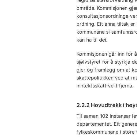
område. Kommisjonen gjer
konsultasjonsordninga vert
ordning. Eit anna tiltak e
kommunane si samfunnsrol
kan ha til dei.
Kommisjonen går inn for 
sjølvstyret for å styrkja d
gjer òg framlegg om at k
skattepolitikken ved at 
inntektsskatt vert fjerna.
2.2.2 Hovudtrekk i hø
Til saman 102 instansar le
departementet. Eit genere
fylkeskommunane i store 