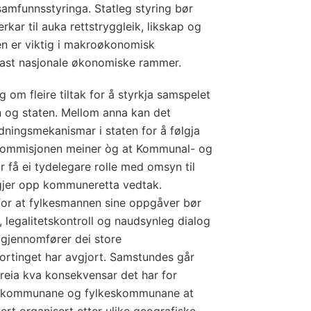
samfunnsstyringa. Statleg styring bør
rkar til auka rettstryggleik, likskap og
n er viktig i makroøkonomisk
ast nasjonale økonomiske rammer.
om fleire tiltak for å styrkja samspelet
og staten. Mellom anna kan det
dningsmekanismar i staten for å følgja
. Kommisjonen meiner òg at Kommunal- og
 få ei tydelegare rolle med omsyn til
ølgjer opp kommuneretta vedtak.
for at fylkesmannen sine oppgåver bør
e, legalitetskontroll og naudsynleg dialog
 gjennomfører dei store
ortinget har avgjort. Samstundes går
reia kva konsekvensar det har for
, kommunane og fylkeskommunane at
vert organisert etter ulike geografiske