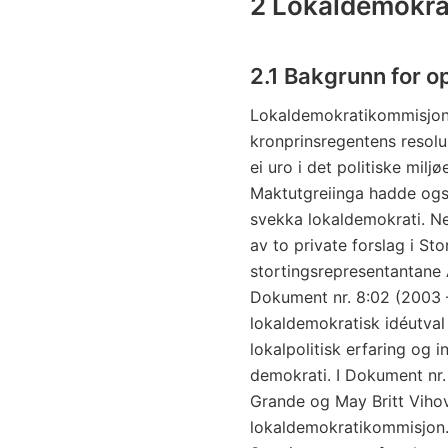
2 Lokaldemokr
2.1 Bakgrunn for 
Lokaldemokratikommisjon
kronprinsregentens resol
ei uro i det politiske milj
Maktutgreiinga hadde også
svekka lokaldemokrati. Ne
av to private forslag i Sto
stortingsrepresentantane 
Dokument nr. 8:02 (2003 –
lokaldemokratisk idéutva
lokalpolitisk erfaring og 
demokrati. I Dokument nr.
Grande og May Britt Viho
lokaldemokratikommisjon.