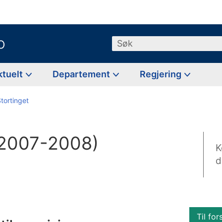
o
Søk
ktuelt
Departement
Regjering
Stortinget
 (2007-2008)
K
d
Til for