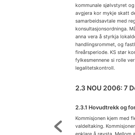
kommunale sjølvstyret og 
avgjera kor mykje skatt dei
samarbeidsavtale med regj
konsultasjonsordninga. M
anna vera å styrkja lokal
handlingsrommet, og fastl
fireårsperiode. KS stør k
fylkesmennene si rolle vert
legalitetskontroll.
2.3 NOU 2006: 7 De
2.3.1 Hovudtrekk og for
Kommisjonen kjem med flei
valdeltaking. Kommisjonen 
enklare å røysta. Mellom