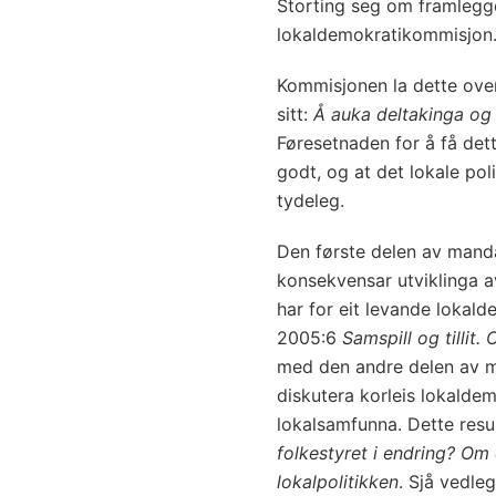
Storting seg om framlegg
lokaldemokratikommisjon
Kommisjonen la dette over
sitt:
Å auka deltakinga og 
Føresetnaden for å få dett
godt, og at det lokale pol
tydeleg.
Den første delen av manda
konsekvensar utviklinga 
har for eit levande lokal
2005:6
Samspill og tillit
med den andre delen av m
diskutera korleis lokaldemo
lokalsamfunna. Dette res
folkestyret i endring? Om
lokalpolitikken
. Sjå vedle