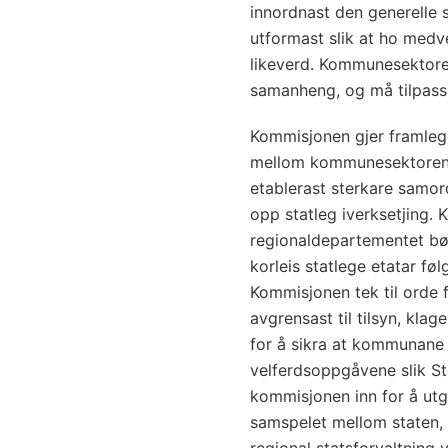
innordnast den generelle 
utformast slik at ho medve
likeverd. Kommunesektore
samanheng, og må tilpass
Kommisjonen gjer framlegg 
mellom kommunesektoren 
etablerast sterkare samor
opp statleg iverksetjing
regionaldepartementet bør
korleis statlege etatar f
Kommisjonen tek til orde 
avgrensast til tilsyn, klag
for å sikra at kommunane
velferdsoppgåvene slik St
kommisjonen inn for å utg
samspelet mellom staten
regional statsforvaltning 