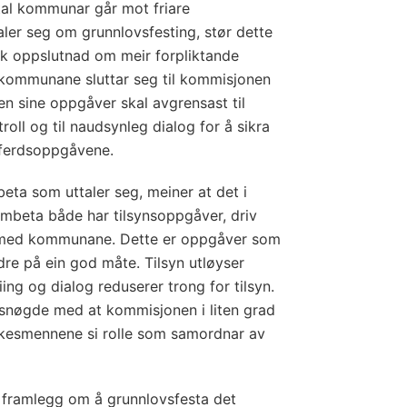
tal kommunar går mot friare
aler seg om grunnlovsfesting, stør dette
rk oppslutnad om meir forpliktande
e kommunane sluttar seg til kommisjonen
en sine oppgåver skal avgrensast til
troll og til naudsynleg dialog for å sikra
lferdsoppgåvene.
eta som uttaler seg, meiner at det i
embeta både har tilsynsoppgåver, driv
og med kommunane. Dette er oppgåver som
ndre på ein god måte. Tilsyn utløyser
eiing og dialog reduserer trong for tilsyn.
nøgde med at kommisjonen i liten grad
lkesmennene si rolle som samordnar av
 framlegg om å grunnlovsfesta det