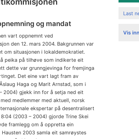
atikommisjonen
Last 
oppnemning og mandat
Vis in
en vart oppnemnt ved
usjon den 12. mars 2004. Bakgrunnen var
øet om situasjonen i lokaldemokratiet.
 peika på tilhøve som indikerte eit
tt dette var grunngjevinga for fremjinga
rtinget. Det eine vart lagt fram av
Åslaug Haga og Marit Arnstad, som i
 2004) gjekk inn for å setja ned eit
l med medlemmer med aktuell, norsk
internasjonale ekspertar på desentralisert
 8:04 (2003 – 2004) gjorde Trine Skei
vde framlegg om å oppretta ein
 Hausten 2003 samla eit samrøystes