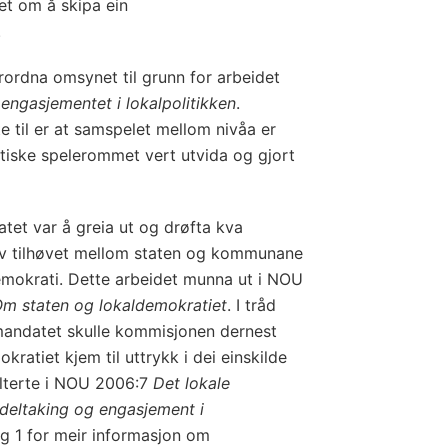
et om å skipa ein
.
ordna omsynet til grunn for arbeidet
engasjementet i lokalpolitikken
.
e til er at samspelet mellom nivåa er
itiske spelerommet vert utvida og gjort
tet var å greia ut og drøfta kva
av tilhøvet mellom staten og kommunane
demokrati. Dette arbeidet munna ut i NOU
. Om staten og lokaldemokratiet
. I tråd
andatet skulle kommisjonen dernest
kratiet kjem til uttrykk i dei einskilde
ulterte i NOU 2006:7
Det lokale
 deltaking og engasjement i
gg 1 for meir informasjon om