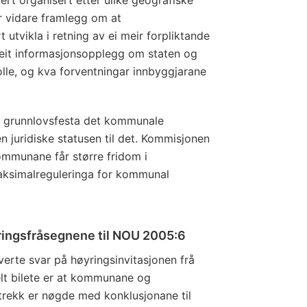
 vidare framlegg om at
 utvikla i retning av ei meir forpliktande
r eit informasjonsopplegg om staten og
le, og kva forventningar innbyggjarane
å grunnlovsfesta det kommunale
en juridiske statusen til det. Kommisjonen
ommunane får større fridom i
maksimalreguleringa for kommunal
yringsfråsegnene til NOU 2005:6
verte svar på høyringsinvitasjonen frå
lt bilete er at kommunane og
trekk er nøgde med konklusjonane til