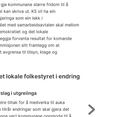
gje kommunane større fridom til å
 kan skriva ut. KS vil ha ein
eringa som ein lekk i
ålet med samarbeidsavtalen skal mellom
demokratiet og det lokale
eggja forventa resultat for komande
ommisjonen sitt framlegg om at
 avgrensa til tilsyn, klage og
t lokale folkestyret i endring
slag i utgreiinga
re tiltak for å medverka til auka
tilrår endringar som skal gjera det
 anna vert kommunane oppmoda til å