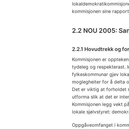
lokaldemokratikommisjone
kommisjonen sine rapport
2.2 NOU 2005: Samsp
2.2.1 Hovudtrekk og for
Kommisjonen er oppteken a
tydeleg og respekterast.
fylkeskommunar gjev loka
moglegheiter for å delta o
Det er viktig at forholde
utforma slik at det er inte
Kommisjonen legg vekt på 
lokale sjølvstyret: demokra
Oppgåveomfanget i kommun