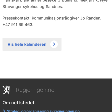
Han skal blant annet besøke Grødaland, Mekjarvik, Nye
Stavanger sykehus og Sandnes.
Pressekontakt: Kommunikasjonsrådgiver Jo Randen,
+47 911 69 463.
Vis hele kalenderen
Regjeringen.no
Om nettstedet
Strategi og organisering av regjeringen.no