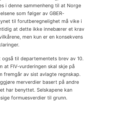
ses i denne sammenheng til at Norge
mmelsene som følger av GBER-
ynet til forutberegnelighet må vike i
mtidig at dette ikke innebærer et krav
-vilkårene, men kun er en konsekvens
laringer.
t også til departementets brev av 10.
 at FIV-vurderingen skal skje på
 fremgår av sist avlagte regnskap.
liggjøre merverdier basert på andre
et har benyttet. Selskapene kan
ige formuesverdier til grunn.