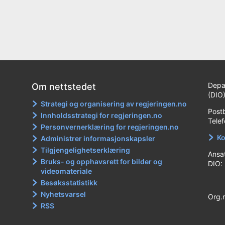
Depa
Om nettstedet
(DIO
Strategi og organisering av regjeringen.no
Post
Innholdsstrategi for regjeringen.no
Tele
Personvernerklæring for regjeringen.no
Ko
Administrer informasjonskapsler
Tilgjengelighetserklæring
Ansa
Bruks- og opphavsrett for bilder og
DIO:
videomateriale
Besøksstatistikk
Nyhetsvarsel
Org.
RSS