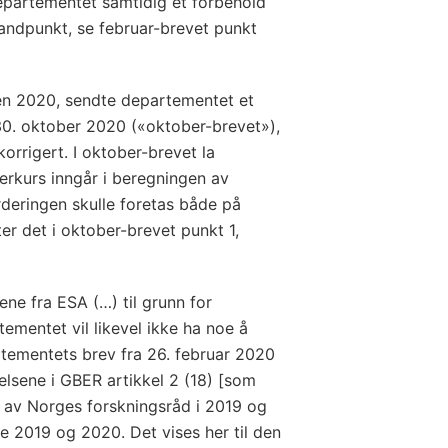
epartementet samtidig et forbehold
andpunkt, se februar-brevet punkt
en 2020, sendte departementet et
 30. oktober 2020 («oktober-brevet»),
korrigert. I oktober-brevet la
erkurs inngår i beregningen av
rderingen skulle foretas både på
er det i oktober-brevet punkt 1,
ene fra ESA (…) til grunn for
ementet vil likevel ikke ha noe å
tementets brev fra 26. februar 2020
elsene i GBER artikkel 2 (18) [som
t av Norges forskningsråd i 2019 og
ne 2019 og 2020. Det vises her til den