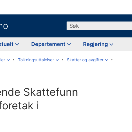
no
Søk
ktuelt
Departement
Regjering
ler
Tolkningsuttalelser
Skatter og avgifter
ende Skattefunn
foretak i