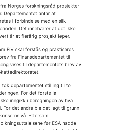
er fra Norges forskningsråd prosjekter
r. Departementet antar at
retas i forbindelse med en slik
erioden. Det innebærer at det ikke
ert år et flerårig prosjekt løper.
m FIV skal forstås og praktiseres
 brev fra Finansdepartementet til
eng vises til departementets brev av
Skattedirektoratet.
 tok departementet stilling til to
deringen. For det første la
ikke inngikk i beregningen av hva
 For det andre ble det lagt til grunn
 konsernnivå. Ettersom
olkningsuttalelsene før ESA hadde