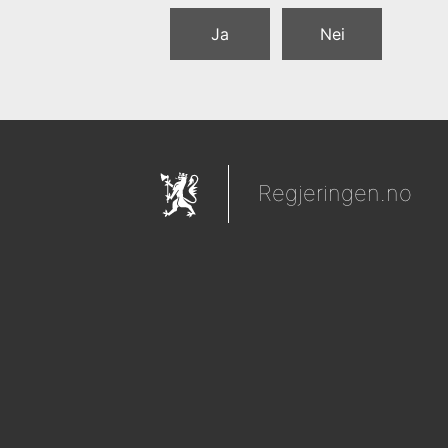
Ja
Nei
Regjeringen.no