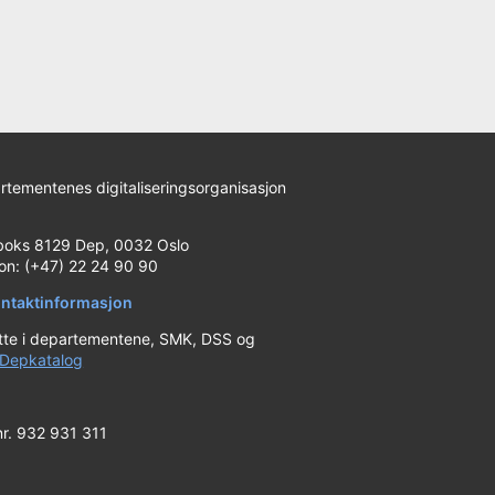
rtementenes digitaliseringsorganisasjon
)
boks 8129 Dep, 0032 Oslo
fon: (+47) 22 24 90 90
ntaktinformasjon
tte i departementene, SMK, DSS og
Depkatalog
nr. 932 931 311