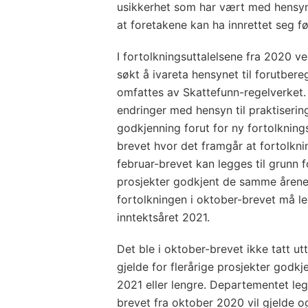
usikkerhet som har vært med hensyn 
at foretakene kan ha innrettet seg fø
I fortolkningsuttalelsene fra 2020 
søkt å ivareta hensynet til forutber
omfattes av Skattefunn-regelverket. 
endringer med hensyn til praktiserin
godkjenning forut for ny fortolknings
brevet hvor det framgår at fortolkni
februar-brevet kan legges til grunn 
prosjekter godkjent de samme årene
fortolkningen i oktober-brevet må le
inntektsåret 2021.
Det ble i oktober-brevet ikke tatt utt
gjelde for flerårige prosjekter godk
2021 eller lengre. Departementet legg
brevet fra oktober 2020 vil gjelde og