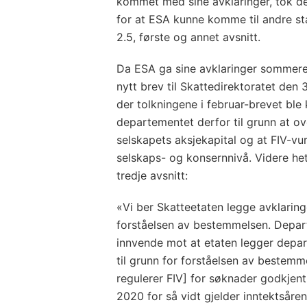
kommet med sine avklaringer, tok d
for at ESA kunne komme til andre st
2.5, første og annet avsnitt.
Da ESA ga sine avklaringer sommer
nytt brev til Skattedirektoratet den
der tolkningene i februar-brevet ble 
departementet derfor til grunn at ov
selskapets aksjekapital og at FIV-vu
selskaps- og konsernnivå. Videre het
tredje avsnitt:
«Vi ber Skatteetaten legge avklaring
forståelsen av bestemmelsen. Depart
innvende mot at etaten legger depar
til grunn for forståelsen av bestemm
regulerer FIV] for søknader godkjen
2020 for så vidt gjelder inntektsåre