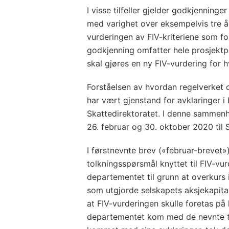
I visse tilfeller gjelder godkjenning
med varighet over eksempelvis tre å
vurderingen av FIV-kriteriene som fo
godkjenning omfatter hele prosjektp
skal gjøres en ny FIV-vurdering for hv
Forståelsen av hvordan regelverket o
har vært gjenstand for avklaringer i
Skattedirektoratet. I denne sammenh
26. februar og 30. oktober 2020 til 
I førstnevnte brev («februar-brevet»)
tolkningsspørsmål knyttet til FIV-vur
departementet til grunn at overkurs 
som utgjorde selskapets aksjekapital.
at FIV-vurderingen skulle foretas på
departementet kom med de nevnte t