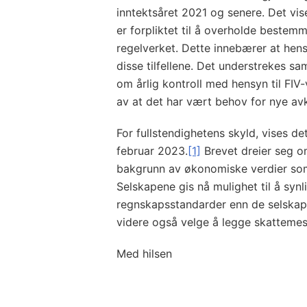
inntektsåret 2021 og senere. Det vi
er forpliktet til å overholde beste
regelverket. Dette innebærer at hens
disse tilfellene. Det understrekes sa
om årlig kontroll med hensyn til FIV
av at det har vært behov for nye avk
For fullstendighetens skyld, vises de
februar 2023.
[1]
Brevet dreier seg om
bakgrunn av økonomiske verdier som
Selskapene gis nå mulighet til å syn
regnskapsstandarder enn de selskap
videre også velge å legge skattemess
Med hilsen