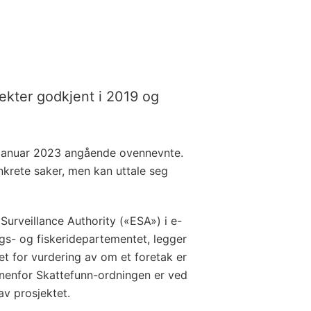
jekter godkjent i 2019 og
2. januar 2023 angående ovennevnte.
onkrete saker, men kan uttale seg
Surveillance Authority («ESA») i e-
gs- og fiskeridepartementet, legger
et for vurdering av om et foretak er
innenfor Skattefunn-ordningen er ved
v prosjektet.