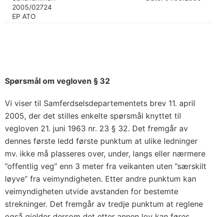
2005/02724
EP ATO
Spørsmål om vegloven § 32
Vi viser til Samferdselsdepartementets brev 11. april
2005, der det stilles enkelte spørsmål knyttet til
vegloven 21. juni 1963 nr. 23 § 32. Det fremgår av
dennes første ledd første punktum at ulike ledninger
mv. ikke må plasseres over, under, langs eller nærmere
”offentlig veg” enn 3 meter fra veikanten uten ”særskilt
løyve” fra veimyndigheten. Etter andre punktum kan
veimyndigheten utvide avstanden for bestemte
strekninger. Det fremgår av tredje punktum at reglene
også gjelder dersom det etter annen lov kan føres