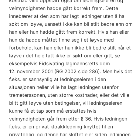
kostnad ville oppstått også om ledningseieren og
veimyndigheten hadde gått korrekt frem. Dette
innebærer at den som har lagt ledninger uten å ha
søkt om løyve, uansett ikke kan bli stilt bedre enn om
han eller hun hadde gått frem korrekt. Hvis han eller
hun da hadde måttet finne seg i et løyve med
forbehold, kan han eller hun ikke bli bedre stilt når et
løyve i det hele tatt ikke er søkt om eller gitt, se
eksempelvis Eidsivating lagmannsretts dom
12. november 2001 (RG 2002 side 286). Men hvis det
f.eks. er sannsynlig at ledningseieren i den
situasjonen heller ville ha lagt ledningen utenfor
tremeterssonen, uten større kostnader, eller det ville
blitt gitt løyve uten betingelser, vil ledningseieren
kunne få et tap som må erstattes hvis
veimyndigheten går frem etter § 36. Hvis ledningen
f.eks. er en privat kloakkledning knyttet til en
privatbolig, og denne har skiftet eier siden ledningen