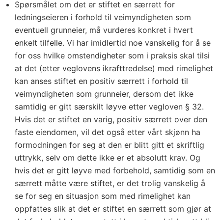
Spørsmålet om det er stiftet en særrett for
ledningseieren i forhold til veimyndigheten som
eventuell grunneier, må vurderes konkret i hvert
enkelt tilfelle. Vi har imidlertid noe vanskelig for å se
for oss hvilke omstendigheter som i praksis skal tilsi
at det (etter veglovens ikrafttredelse) med rimelighet
kan anses stiftet en positiv særrett i forhold til
veimyndigheten som grunneier, dersom det ikke
samtidig er gitt særskilt løyve etter vegloven § 32.
Hvis det er stiftet en varig, positiv særrett over den
faste eiendomen, vil det også etter vårt skjønn ha
formodningen for seg at den er blitt gitt et skriftlig
uttrykk, selv om dette ikke er et absolutt krav. Og
hvis det er gitt løyve med forbehold, samtidig som en
særrett måtte være stiftet, er det trolig vanskelig å
se for seg en situasjon som med rimelighet kan
oppfattes slik at det er stiftet en særrett som gjør at