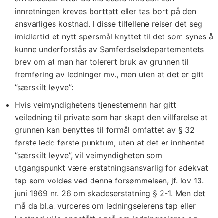
innretningen kreves borttatt eller tas bort på den
ansvarliges kostnad. I disse tilfellene reiser det seg
imidlertid et nytt spørsmål knyttet til det som synes å
kunne underforstås av Samferdselsdepartementets
brev om at man har tolerert bruk av grunnen til
fremføring av ledninger mv., men uten at det er gitt
”særskilt løyve”:
Hvis veimyndighetens tjenestemenn har gitt
veiledning til private som har skapt den villfarelse at
grunnen kan benyttes til formål omfattet av § 32
første ledd første punktum, uten at det er innhentet
”særskilt løyve”, vil veimyndigheten som
utgangspunkt være erstatningsansvarlig for adekvat
tap som voldes ved denne forsømmelsen, jf. lov 13.
juni 1969 nr. 26 om skadeserstatning § 2-1. Men det
må da bl.a. vurderes om ledningseierens tap eller