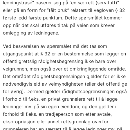
ledningstrasé” baserer seg på ”en særrett (servitutt)”
eller på en form for ”tålt bruk” relatert til vegloven § 32
første ledd første punktum. Dette spørsmålet kommer
opp når det skal utføres tiltak på veien som krever
omlegging av ledningene.
Ved besvarelsen av spørsmålet må det tas som
utgangspunkt at § 32 er en bestemmelse som legger en
offentligrettslig rådighetsbegrensing ikke bare over
veigrunnen, men også over et omkringliggende område.
Det området rådighetsbegrensningen gjelder for er ikke
nødvendigvis eid av veimyndigheten (eller det offentlige
for øvrig). Dermed gjelder rådighetsbegrensningen også
i forhold til f.eks. en privat grunneiers rett til å legge
ledninger mv. på sin egen eiendom, og den gjelder i
forhold til f.eks. en tredjeperson som etter avtale,
ekspropriasjon eller annet rettsgrunnlag overfor
grunneieren har en særrett til å legge ledninger mv. på