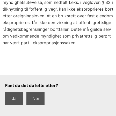
myndighetsutøvelse, som nedfelt f.eks. i vegloven § 32 i
tilknytning til ”offentlig veg”, kan ikke eksproprieres bort
etter oreigningsloven. At en bruksrett over fast eiendom
eksproprieres, får ikke den virkning at offentligrettslige
rådighetsbegrensninger bortfaller. Dette må gjelde selv
om vedkommende myndighet som privatrettslig berørt
har vært part i ekspropriasjonssaken.
Tilbakemeldingsskjema
Fant du det du lette etter?
Ja
Nei