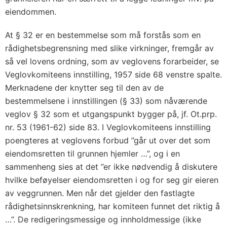
eiendommen.
At § 32 er en bestemmelse som må forstås som en
rådighetsbegrensning med slike virkninger, fremgår av
så vel lovens ordning, som av veglovens forarbeider, se
Veglovkomiteens innstilling, 1957 side 68 venstre spalte.
Merknadene der knytter seg til den av de
bestemmelsene i innstillingen (§ 33) som nåværende
veglov § 32 som et utgangspunkt bygger på, jf. Ot.prp.
nr. 53 (1961-62) side 83. I Veglovkomiteens innstilling
poengteres at veglovens forbud ”går ut over det som
eiendomsretten til grunnen hjemler …”, og i en
sammenheng sies at det ”er ikke nødvendig å diskutere
hvilke beføyelser eiendomsretten i og for seg gir eieren
av veggrunnen. Men når det gjelder den fastlagte
rådighetsinnskrenkning
,
har komiteen funnet det riktig å
…”. De redigeringsmessige og innholdmessige (ikke