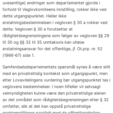
uvesentlige) endringer som departementet gjorde i
forhold til Veglovkomiteens innstilling, rokker ikke ved
dette utgangspunktet. Heller ikke
erstatningsbestemmelsen i vegloven § 30 a rokker ved
dette. Vegloven § 30 a forutsetter at
rådighetsbegrensningene som følger av vegloven §§ 29
til 30 og §§ 32 til 35 unntaksvis kan utløse
erstatningsansvar for det offentlige, jf. Ot.prp. nr. 52
(1966-67) side 1.
Samferdselsdepartementets spørsmål synes å være stilt
med en privatrettslig kontekst som utgangspunkt, men
etter Lovavdelingens vurdering bør utgangspunktet tas i
veglovens bestemmelser. I noen tilfeller vil selvsagt
veimyndigheten kunne være den privatrettslige eieren
av det området som rådighetsbegrensningen etter § 32
omfatter, slik at det kan oppstå privatrettslige
problemstillinger parallelt med de offentligrettslige