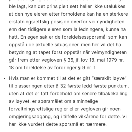
ble lagt, kan det prinsipielt sett heller ikke utelukkes
at den nye eieren etter forholdene kan ha en sterkere
erstatningsrettslig posisjon overfor veimyndigheten
enn den tidligere eieren som la ledningene, kunne ha
hatt. En egen sak er de foreldelsesspørsmål som kan
oppstå i de aktuelle situasjoner, men her vil det ha
betydning at tapet først oppstår når veimyndigheten
går frem etter vegloven § 36, jf. lov 18. mai 1979 nr.
18 om foreldelse av fordringer § 9 nr. 1.
Hvis man er kommet til at det er gitt ”særskilt løyve”
til plasseringen etter § 32 første ledd første punktum,
uten at det er tatt forbehold om senere tilbakekalling
av løyvet, er spørsmålet om alminnelige
forvaltningsrettslige regler eller vegloven gir noen
omgjøringsadgang, og i tilfelle vilkårene for dette. Vi
har ikke vurdert dette spørsmålet nærmere.