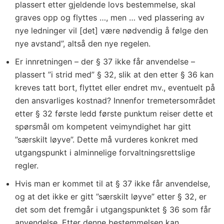
plassert etter gjeldende lovs bestemmelse, skal
graves opp og flyttes …, men … ved plassering av
nye ledninger vil [det] være nødvendig å følge den
nye avstand”, altså den nye regelen.
Er innretningen – der § 37 ikke får anvendelse –
plassert ”i strid med” § 32, slik at den etter § 36 kan
kreves tatt bort, flyttet eller endret mv., eventuelt på
den ansvarliges kostnad? Innenfor tremetersområdet
etter § 32 første ledd første punktum reiser dette et
spørsmål om kompetent veimyndighet har gitt
”særskilt løyve”. Dette må vurderes konkret med
utgangspunkt i alminnelige forvaltningsrettslige
regler.
Hvis man er kommet til at § 37 ikke får anvendelse,
og at det ikke er gitt ”særskilt løyve” etter § 32, er
det som det fremgår i utgangspunktet § 36 som får
anvendelse. Etter denne bestemmelsen kan