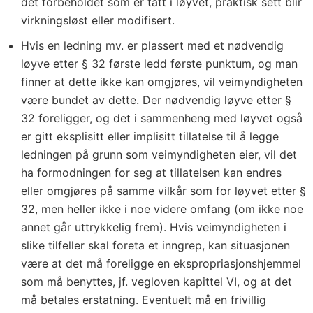
det forbeholdet som er tatt i løyvet, praktisk sett blir
virkningsløst eller modifisert.
Hvis en ledning mv. er plassert med et nødvendig
løyve etter § 32 første ledd første punktum, og man
finner at dette ikke kan omgjøres, vil veimyndigheten
være bundet av dette. Der nødvendig løyve etter §
32 foreligger, og det i sammenheng med løyvet også
er gitt eksplisitt eller implisitt tillatelse til å legge
ledningen på grunn som veimyndigheten eier, vil det
ha formodningen for seg at tillatelsen kan endres
eller omgjøres på samme vilkår som for løyvet etter §
32, men heller ikke i noe videre omfang (om ikke noe
annet går uttrykkelig frem). Hvis veimyndigheten i
slike tilfeller skal foreta et inngrep, kan situasjonen
være at det må foreligge en ekspropriasjonshjemmel
som må benyttes, jf. vegloven kapittel VI, og at det
må betales erstatning. Eventuelt må en frivillig