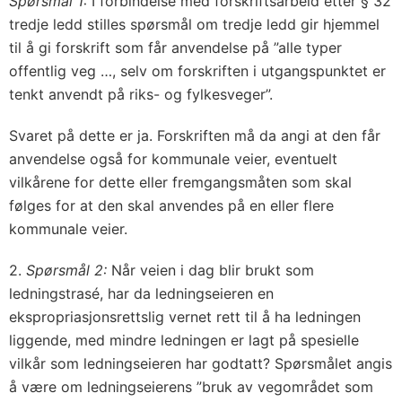
Spørsmål 1:
I forbindelse med forskriftsarbeid etter § 32
tredje ledd stilles spørsmål om tredje ledd gir hjemmel
til å gi forskrift som får anvendelse på ”alle typer
offentlig veg …, selv om forskriften i utgangspunktet er
tenkt anvendt på riks- og fylkesveger”.
Svaret på dette er ja. Forskriften må da angi at den får
anvendelse også for kommunale veier, eventuelt
vilkårene for dette eller fremgangsmåten som skal
følges for at den skal anvendes på en eller flere
kommunale veier.
2.
Spørsmål 2:
Når veien i dag blir brukt som
ledningstrasé, har da ledningseieren en
ekspropriasjonsrettslig vernet rett til å ha ledningen
liggende, med mindre ledningen er lagt på spesielle
vilkår som ledningseieren har godtatt? Spørsmålet angis
å være om ledningseierens ”bruk av vegområdet som