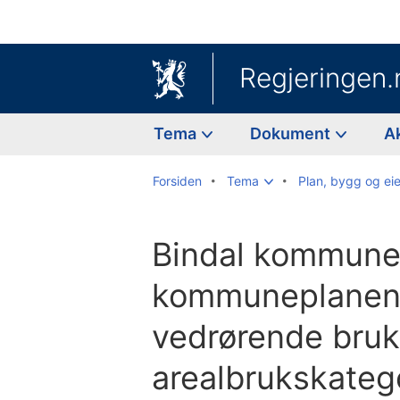
Regjeringen.
Tema
Dokument
A
Forsiden
Tema
Plan, bygg og e
Bindal kommune
kommuneplanens
vedrørende bruk
arealbrukskateg