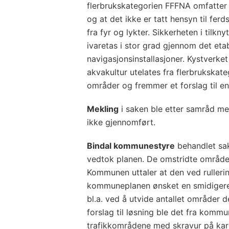
flerbrukskategorien FFFNA omfatter
og at det ikke er tatt hensyn til fer
fra fyr og lykter. Sikkerheten i tilkn
ivaretas i stor grad gjennom det etab
navigasjonsinstallasjoner. Kystverk
akvakultur utelates fra flerbrukskat
områder og fremmer et forslag til en
Mekling
i saken ble etter samråd m
ikke gjennomført.
Bindal kommunestyre
behandlet sak
vedtok planen. De omstridte områder 
Kommunen uttaler at den ved rulleri
kommuneplanen ønsket en smidigere p
bl.a. ved å utvide antallet områder d
forslag til løsning ble det fra komm
trafikkområdene med skravur på kart