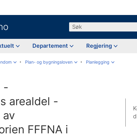
no
Søk
ktuelt
Departement
Regjering
iendom
Plan- og bygningsloven
Planlegging
 -
 arealdel -
K
 av
d
orien FFFNA i