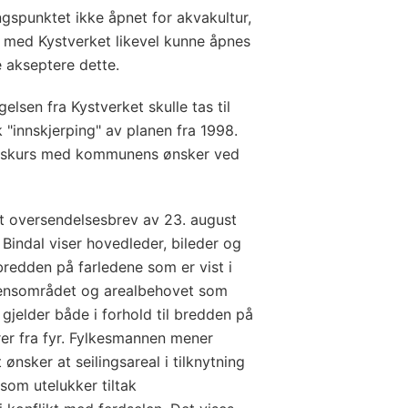
ngspunktet ikke åpnet for akvakultur,
ing med Kystverket likevel kunne åpnes
e akseptere dette.
sen fra Kystverket skulle tas til
sk "innskjerping" av planen fra 1998.
sjonskurs med kommunens ønsker ved
tt oversendelsesbrev av 23. august
Bindal viser hovedleder, bileder og
bredden på farledene som er vist i
fluensområdet og arealbehovet som
e gjelder både i forhold til bredden på
orer fra fyr. Fylkesmannen mener
 ønsker at seilingsareal i tilknytning
l som utelukker tiltak