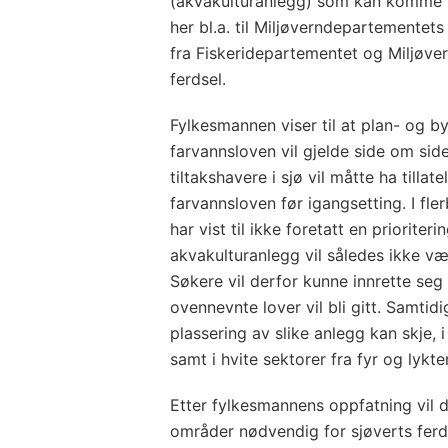
(akvakulturanlegg) som kan komme i 
her bl.a. til Miljøverndepartementet
fra Fiskeridepartementet og Miljøv
ferdsel.
Fylkesmannen viser til at plan- og 
farvannsloven vil gjelde side om sid
tiltakshavere i sjø vil måtte ha tilla
farvannsloven før igangsetting. I f
har vist til ikke foretatt en priorite
akvakulturanlegg vil således ikke væ
Søkere vil derfor kunne innrette seg i ti
ovennevnte lover vil bli gitt. Samtidi
plassering av slike anlegg kan skje, i 
samt i hvite sektorer fra fyr og lykter
Etter fylkesmannens oppfatning vil d
områder nødvendig for sjøverts fer