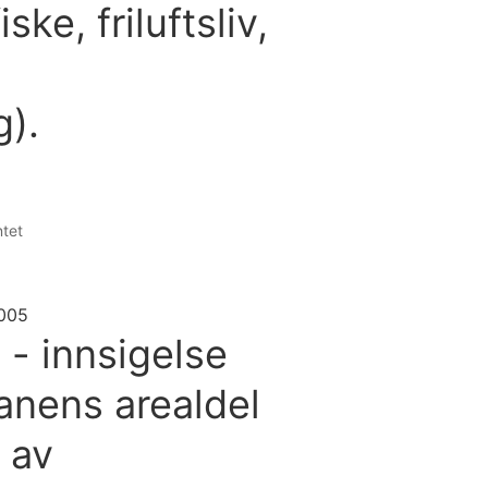
ske, friluftsliv,
g).
ntet
2005
- innsigelse
nens arealdel
 av