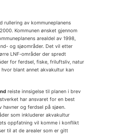
d rullering av kommuneplanens
en 2000. Kommunen ønsket gjennom
kommuneplanens arealdel av 1998,
d- og sjøområder. Det vil etter
ørre LNF-områder der spredt
er for ferdsel, fiske, friluftsliv, natur
 hvor blant annet akvakultur kan
and
reiste innsigelse til planen i brev
stverket har ansvaret for en best
v havner og ferdsel på sjøen.
åder som inkluderer akvakultur
ets oppfatning vil komme i konflikt
r til at de arealer som er gitt