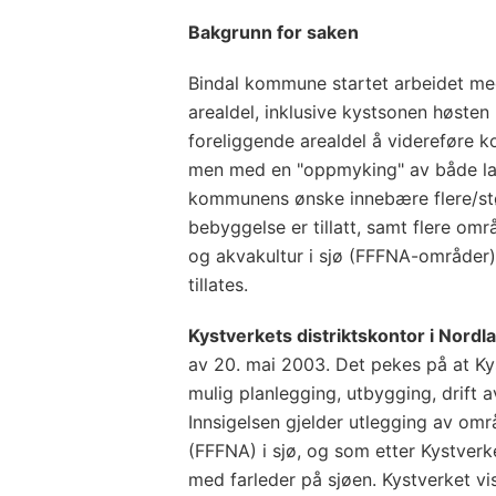
Bakgrunn for saken
Bindal kommune startet arbeidet me
arealdel, inklusive kystsonen høst
foreliggende arealdel å videreføre 
men med en "oppmyking" av både lan
kommunens ønske innebære flere/st
bebyggelse er tillatt, samt flere områd
og akvakultur i sjø (FFFNA-områder)
tillates.
Kystverkets distriktskontor i Nordl
av 20. mai 2003. Det pekes på at Ky
mulig planlegging, utbygging, drift a
Innsigelsen gjelder utlegging av omr
(FFFNA) i sjø, og som etter Kystverk
med farleder på sjøen. Kystverket vise