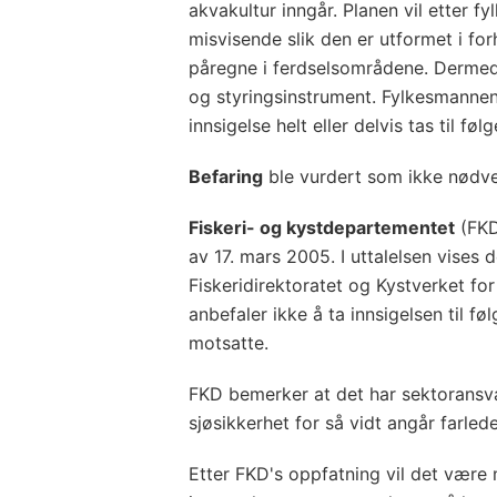
akvakultur inngår. Planen vil etter
misvisende slik den er utformet i forh
påregne i ferdselsområdene. Derme
og styringsinstrument. Fylkesmannen t
innsigelse helt eller delvis tas til følg
Befaring
ble vurdert som ikke nødve
Fiskeri- og kystdepartementet
(FKD)
av 17. mars 2005. I uttalelsen vises 
Fiskeridirektoratet og Kystverket fo
anbefaler ikke å ta innsigelsen til f
motsatte.
FKD bemerker at det har sektoransv
sjøsikkerhet for så vidt angår farle
Etter FKD's oppfatning vil det være 