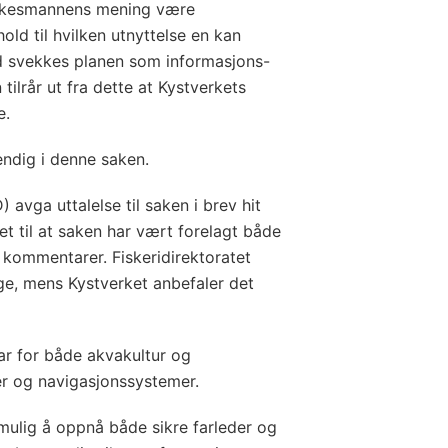
 fylkesmannens mening være
old til hvilken utnyttelse en kan
d svekkes planen som informasjons-
ilrår ut fra dette at Kystverkets
e.
ndig i denne saken.
 avga uttalelse til saken i brev hit
det til at saken har vært forelagt både
r kommentarer. Fiskeridirektoratet
ølge, mens Kystverket anbefaler det
ar for både akvakultur og
der og navigasjonssystemer.
mulig å oppnå både sikre farleder og