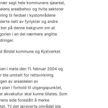
 nær sagt hele kommunens sjøareal,
dselens arealbehov og hvite sektorer
ytning til ferdsel i kystområdene
lerte nett av fyrlykter og andre
et ber på denne bakgrunn om at
egorien i en del nærmere angitte
dringer.
ed Bindal kommune og Kystverket
en i møte den 11. februar 2004 og
ble unntatt for rettsvirkning.
ngen av arealdelen av
lan i forhold til utgangspunktet,
er akvakultur skal kunne tillates. Som
unens side foreslått å merke
et. Til det skraverte området ble