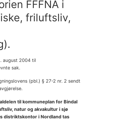
orien FFFNA i
ske, friluftsliv,
g).
. august 2004 til
vnte sak.
ningslovens (pbl.) § 27-2 nr. 2 sendt
avgjørelse.
ldelen til kommuneplan for Bindal
uftsliv, natur og akvakultur i sjø
s distriktskontor i Nordland tas