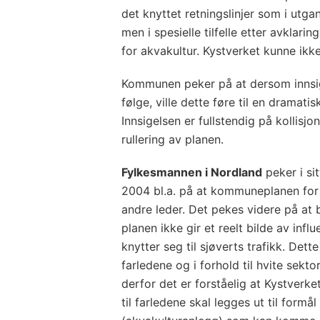
det knyttet retningslinjer som i utga
men i spesielle tilfelle etter avklar
for akvakultur. Kystverket kunne ikk
Kommunen peker på at dersom innsigel
følge, ville dette føre til en dramati
Innsigelsen er fullstendig på kolli
rullering av planen.
Fylkesmannen i Nordland
peker i si
2004 bl.a. på at kommuneplanen for 
andre leder. Det pekes videre på at 
planen ikke gir et reelt bilde av in
knytter seg til sjøverts trafikk. Dett
farledene og i forhold til hvite sekt
derfor det er forståelig at Kystverket
til farledene skal legges ut til formå