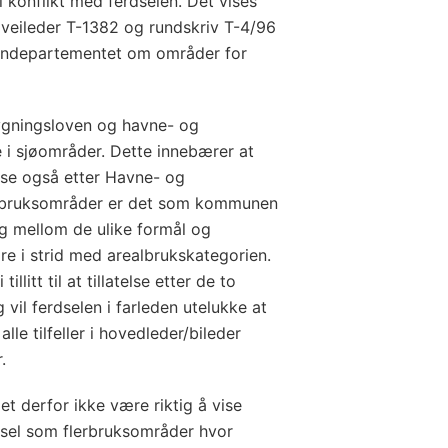
konflikt med ferdselen. Det vises
s veileder T-1382 og rundskriv T-4/96
erndepartementet om områder for
bygningsloven og havne- og
e i sjøområder. Dette innebærer at
telse også etter Havne- og
lerbruksområder er det som kommunen
ring mellom de ulike formål og
re i strid med arealbrukskategorien.
llitt til at tillatelse etter de to
g vil ferdselen i farleden utelukke at
alle tilfeller i hovedleder/bileder
.
et derfor ikke være riktig å vise
dsel som flerbruksområder hvor