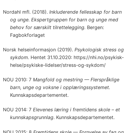
Nordahl mfl. (2018).
Inkluderende fellesskap for barn
og unge. Ekspertgruppen for barn og unge med
behov for særskilt tilrettelegging.
Bergen:
Fagbokforlaget
Norsk helseinformasjon (2019).
Psykologisk stress og
sykdom.
Hentet 31.10.2020: https://nhi.no/psykisk-
helse/psykiske-lidelser/stress-og-sykdom/
NOU 2010: 7
Mangfold og mestring — Flerspråklige
barn, unge og voksne i opplæringssystemet.
Kunnskapsdepartementet.
NOU 2014: 7
Elevenes læring i fremtidens skole – et
kunnskapsgrunnlag
. Kunnskapsdepartementet.
NOU 2015: 8
Fremtidens skole — Fornyelse av fag og