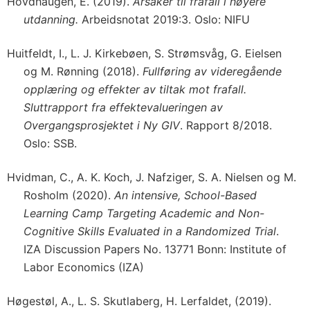
Hovdhaugen, E. (2019).
Årsaker til frafall i høyere
utdanning.
Arbeidsnotat 2019:3. Oslo: NIFU
Huitfeldt, I., L. J. Kirkebøen, S. Strømsvåg, G. Eielsen
og M. Rønning (2018).
Fullføring av videregående
opplæring og effekter av tiltak mot frafall.
Sluttrapport fra effektevalueringen av
Overgangsprosjektet i Ny GIV
. Rapport 8/2018.
Oslo: SSB.
Hvidman, C., A. K. Koch, J. Nafziger, S. A. Nielsen og M.
Rosholm (2020).
An intensive, School-Based
Learning Camp Targeting Academic and Non-
Cognitive Skills Evaluated in a Randomized Trial
.
IZA Discussion Papers No. 13771 Bonn: Institute of
Labor Economics (IZA)
Høgestøl, A., L. S. Skutlaberg, H. Lerfaldet, (2019).