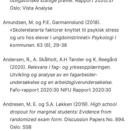
obligatoriske statlige prøver.
Rapport 2020/37
Oslo: Vista Analyse
Amundsen, M. og P.E. Garmannslund (2018).
«Skolerelaterte faktorer knyttet til psykisk stress
og uro hos elever i ungdomstrinnet»
Psykologi i
kommunen.
63 (6), 29-38
Andersen, R., A. Skålholt, A.H Tønder og K. Reegård
(2020).
Relevans i fag- og yrkesopplæringen.
Utvikling og analyse av en fagarbeider-
undersøkelse og en arbeidsgiverundersøkelse.
Fafo-rapport 2020:30 NIFU Rapport 2020:30
Andresen, M. E. og S.A. Løkken (2019).
High school
dropout for marginal students: Evidence from
randomized exam form.
Discussion Papers No. 894.
Oslo: SSB