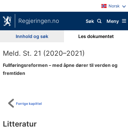
Norsk
Regjeringen.no
Søk
Meny
Innhold og søk
Les dokumentet
Meld. St. 21 (2020–2021)
Fullføringsreformen – med åpne dører til verden og
fremtiden
Til
innholdsfortegnelse
Forrige kapittel
Litteratur