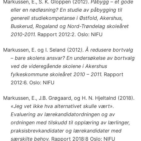
Markussen, E., S. K. Gloppen (2012).
Påbygg – et gode
eller en nødløsning? En studie av påbygging til
generell studiekompetanse i Østfold, Akershus,
Buskerud, Rogaland og Nord-Trøndelag skoleåret
2010-2011.
Rapport 2012:2. Oslo: NIFU
Markussen, E. og I. Seland (2012
). Å redusere bortvalg
– bare skolens ansvar? En undersøkelse av bortvalg
ved de videregående skolene i Akershus
fylkeskommune skoleåret 2010 – 2011.
Rapport
2012:6. Oslo: NIFU
Markussen, E., J.B. Grøgaard, og H. N. Hjeltalnd (2018).
«Jeg vet ikke hva alternativet skulle vært».
Evaluering av lærekandidatordningen og av
ordningen med tilskudd til opplæring av lærlinger,
praksisbrevkandidater og lærekandidater med
særskilte behov.
Rapport 2018:8 Oslo: NIFU