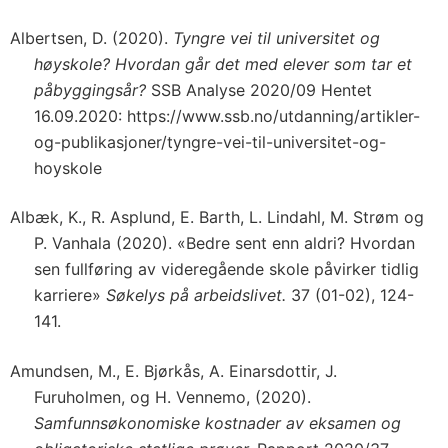
Albertsen, D. (2020).
Tyngre vei til universitet og
høyskole? Hvordan går det med elever som tar et
påbyggingsår?
SSB Analyse 2020/09 Hentet
16.09.2020: https://www.ssb.no/utdanning/artikler-
og-publikasjoner/tyngre-vei-til-universitet-og-
hoyskole
Albæk, K., R. Asplund, E. Barth, L. Lindahl, M. Strøm og
P. Vanhala (2020). «Bedre sent enn aldri? Hvordan
sen fullføring av videregående skole påvirker tidlig
karriere»
Søkelys på arbeidslivet.
37 (01-02), 124-
141.
Amundsen, M., E. Bjørkås, A. Einarsdottir, J.
Furuholmen, og H. Vennemo, (2020).
Samfunnsøkonomiske kostnader av eksamen og