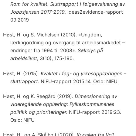
Rom for kvalitet. Sluttrapport i følgeevaluering av
Jobbsjansen 2017-2019.
Ideas2evidence-rapport
09:2019
Høst, H. og S. Michelsen (2010). «Ungdom,
lærlingordning og overgang til arbeidsmarkedet –
endringer fra 1994 til 2008».
Søkelys på
arbeidslivet,
3(10), 175-190.
Høst, H. (2015).
Kvalitet i fag- og yrkesopplæringen –
sluttrapport
. NIFU-rapport 2015:14. Oslo: NIFU
Høst, H. og K. Reegård (2019).
Dimensjonering av
videregående opplæring: Fylkeskommunenes
politikk og prioriteringer.
NIFU-rapport 2019:23.
Oslo: NIFU
Høst, H., og A. Skålholt (2020).
Kryssløp fra Vg1