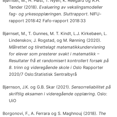
Bjørnset, M., H. Høst, T. Nyen, K. Reegård og A.H.
Tønder (2018).
Evaluering av vekslingsmodeller
fag- og yrkesopplæringen. Sluttrapport
. NIFU-
rapport 2018:42 Fafo-rapport 2018:33
Bjørnset, M., T. Gunnes, M. T. Kindt, L.J. Kirkebøen, L.
Lindenskov, J. Rogstad, og M. Rønning (2020).
Målrettet og tilrettelagt matematikkundervisning
for elever som presterer svakt i matematikk –
Resultater frå et randomisert kontrollert forsøk på
8. trinn og videregående skole i Oslo
Rapporter
2020/7 Oslo:Statistisk Sentralbyrå
Bjørnson, J.K. og G.B. Skar (2021).
Sensorreliabilitet på
skriftlig eksamen i videregående opplæring.
Oslo:
UiO
Borgonovi, F., A. Ferrara og S. Maghnouj (2018).
The