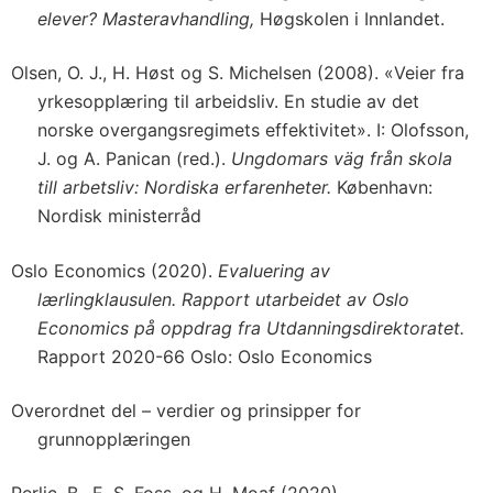
elever? Masteravhandling,
Høgskolen i Innlandet.
Olsen, O. J., H. Høst og S. Michelsen (2008). «Veier fra
yrkesopplæring til arbeidsliv. En studie av det
norske overgangsregimets effektivitet». I: Olofsson,
J. og A. Panican (red.).
Ungdomars väg från skola
till arbetsliv: Nordiska erfarenheter.
København:
Nordisk ministerråd
Oslo Economics (2020).
Evaluering av
lærlingklausulen. Rapport utarbeidet av Oslo
Economics på oppdrag fra Utdanningsdirektoratet.
Rapport 2020-66 Oslo: Oslo Economics
Overordnet del – verdier og prinsipper for
grunnopplæringen
Perlic, B., E. S. Foss, og H. Moaf (2020).