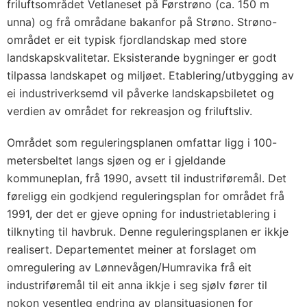
friluftsområdet Vetlaneset på Førstrøno (ca. 150 m
unna) og frå områdane bakanfor på Strøno. Strøno-
området er eit typisk fjordlandskap med store
landskapskvalitetar. Eksisterande bygninger er godt
tilpassa landskapet og miljøet. Etablering/utbygging av
ei industriverksemd vil påverke landskapsbiletet og
verdien av området for rekreasjon og friluftsliv.
Området som reguleringsplanen omfattar ligg i 100-
metersbeltet langs sjøen og er i gjeldande
kommuneplan, frå 1990, avsett til industriføremål. Det
føreligg ein godkjend reguleringsplan for området frå
1991, der det er gjeve opning for industrietablering i
tilknyting til havbruk. Denne reguleringsplanen er ikkje
realisert. Departementet meiner at forslaget om
omregulering av Lønnevågen/Humravika frå eit
industriføremål til eit anna ikkje i seg sjølv fører til
nokon vesentleg endring av plansituasjonen for