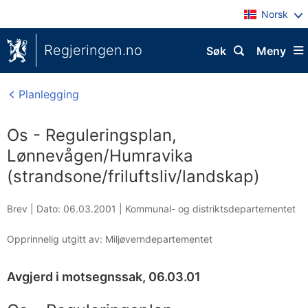
Norsk
Regjeringen.no
Søk
Meny
Planlegging
Os - Reguleringsplan,
Lønnevågen/Humravika
(strandsone/friluftsliv/landskap)
Brev |
Dato: 06.03.2001
|
Kommunal- og distriktsdepartementet
Opprinnelig utgitt av: Miljøverndepartementet
Avgjerd i motsegnssak, 06.03.01