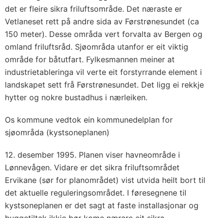
det er fleire sikra friluftsområde. Det næraste er
Vetlaneset rett på andre sida av Førstrønesundet (ca
150 meter). Desse områda vert forvalta av Bergen og
omland friluftsråd. Sjøområda utanfor er eit viktig
område for båtutfart. Fylkesmannen meiner at
industrietableringa vil verte eit forstyrrande element i
landskapet sett frå Førstrønesundet. Det ligg ei rekkje
hytter og nokre bustadhus i nærleiken.
Os kommune vedtok ein kommunedelplan for
sjøområda (kystsoneplanen)
12. desember 1995. Planen viser havneområde i
Lønnevågen. Vidare er det sikra friluftsområdet
Ervikane (sør for planområdet) vist utvida heilt bort til
det aktuelle reguleringsområdet. I føresegnene til
kystsoneplanen er det sagt at faste installasjonar og