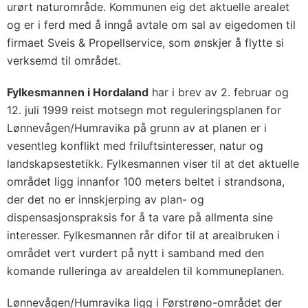
urørt naturområde. Kommunen eig det aktuelle arealet
og er i ferd med å inngå avtale om sal av eigedomen til
firmaet Sveis & Propellservice, som ønskjer å flytte si
verksemd til området.
Fylkesmannen i Hordaland
har i brev av 2. februar og
12. juli 1999 reist motsegn mot reguleringsplanen for
Lønnevågen/Humravika på grunn av at planen er i
vesentleg konflikt med friluftsinteresser, natur og
landskapsestetikk. Fylkesmannen viser til at det aktuelle
området ligg innanfor 100 meters beltet i strandsona,
der det no er innskjerping av plan- og
dispensasjonspraksis for å ta vare på allmenta sine
interesser. Fylkesmannen rår difor til at arealbruken i
området vert vurdert på nytt i samband med den
komande rulleringa av arealdelen til kommuneplanen.
Lønnevågen/Humravika ligg i Førstrøno-området der