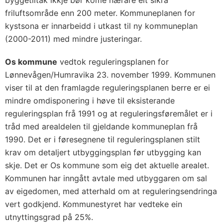
byggetiltak ikkje bør kome nærare eit sikra
friluftsområde enn 200 meter. Kommuneplanen for
kystsona er innarbeidd i utkast til ny kommuneplan
(2000-2011) med mindre justeringar.
Os kommune
vedtok reguleringsplanen for
Lønnevågen/Humravika 23. november 1999. Kommunen
viser til at den framlagde reguleringsplanen berre er ei
mindre omdisponering i høve til eksisterande
reguleringsplan frå 1991 og at reguleringsføremålet er i
tråd med arealdelen til gjeldande kommuneplan frå
1990. Det er i føresegnene til reguleringsplanen stilt
krav om detaljert utbyggingsplan før utbygging kan
skje. Det er Os kommune som eig det aktuelle arealet.
Kommunen har inngått avtale med utbyggaren om sal
av eigedomen, med atterhald om at reguleringsendringa
vert godkjend. Kommunestyret har vedteke ein
utnyttingsgrad på 25%.