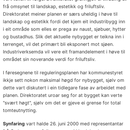
frå omsynet til landskap, estetikk og friluftsliv.
Direktoratet meiner planen er særs uheldig i høve til
landskap og estetikk fordi det kjem eit industribygg inn
i eit område som elles er prega av naust, sjøbuer, hytter
og bustadhus. Slik det aktuelle nybygget er teikna inn i
terrenget, vil det primært bli eksponert mot sjøen.
Industriverksemda vil vere eit framandelement i høve til
området sin noverande verdi for friluftsliv.
I føresegnene til reguleringsplanen har kommunestyret
ikkje sett nokon maksimal høgd for nybygget, sjølv om
dette vart diskutert i ein tidlegare fase av arbeidet med
planen. Direktoratet uroar seg for at bygget kan verte
"svært høgt", sjølv om det er gjeve ei grense for total
tomteutnytting.
Synfaring
vart halde 26. juni 2000 med representantar