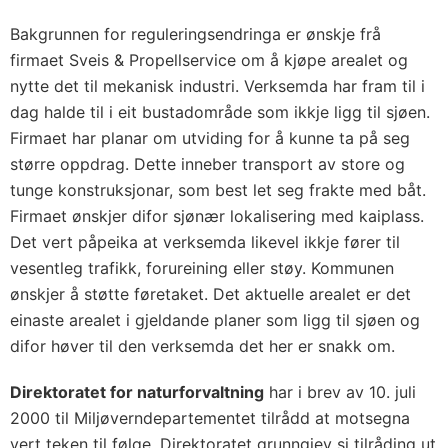
Bakgrunnen for reguleringsendringa er ønskje frå
firmaet Sveis & Propellservice om å kjøpe arealet og
nytte det til mekanisk industri. Verksemda har fram til i
dag halde til i eit bustadområde som ikkje ligg til sjøen.
Firmaet har planar om utviding for å kunne ta på seg
større oppdrag. Dette inneber transport av store og
tunge konstruksjonar, som best let seg frakte med båt.
Firmaet ønskjer difor sjønær lokalisering med kaiplass.
Det vert påpeika at verksemda likevel ikkje fører til
vesentleg trafikk, forureining eller støy. Kommunen
ønskjer å støtte føretaket. Det aktuelle arealet er det
einaste arealet i gjeldande planer som ligg til sjøen og
difor høver til den verksemda det her er snakk om.
Direktoratet for naturforvaltning
har i brev av 10. juli
2000 til Miljøverndepartementet tilrådd at motsegna
vert teken til følge. Direktoratet grunngjev si tilråding ut