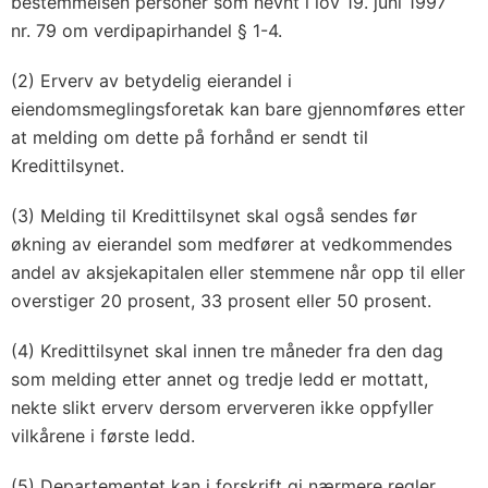
bestemmelsen personer som nevnt i lov 19. juni 1997
nr. 79 om verdipapirhandel § 1-4.
(2) Erverv av betydelig eierandel i
eiendomsmeglingsforetak kan bare gjennomføres etter
at melding om dette på forhånd er sendt til
Kredittilsynet.
(3) Melding til Kredittilsynet skal også sendes før
økning av eierandel som medfører at vedkommendes
andel av aksjekapitalen eller stemmene når opp til eller
overstiger 20 prosent, 33 prosent eller 50 prosent.
(4) Kredittilsynet skal innen tre måneder fra den dag
som melding etter annet og tredje ledd er mottatt,
nekte slikt erverv dersom erververen ikke oppfyller
vilkårene i første ledd.
(5) Departementet kan i forskrift gi nærmere regler