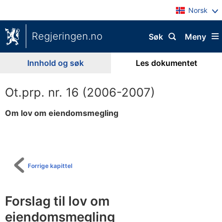
Norsk
Regjeringen.no
Søk
Meny
Innhold og søk
Les dokumentet
Ot.prp. nr. 16 (2006-2007)
Om lov om eiendomsmegling
Til
innholdsfortegnelse
Forrige kapittel
Forslag til lov om
eiendomsmegling