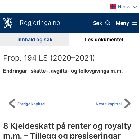
Norsk
Regjeringa.no
Søk
Meny
Innhald og søk
Les dokumentet
Prop. 194 LS (2020–2021)
Endringar i skatte-, avgifts- og tollovgivinga m.m.
Til
innhaldsliste
Forrige kapittel
Neste kapittel
8 Kjeldeskatt på renter og royalty
m.m. – Tillegg og presiseringar