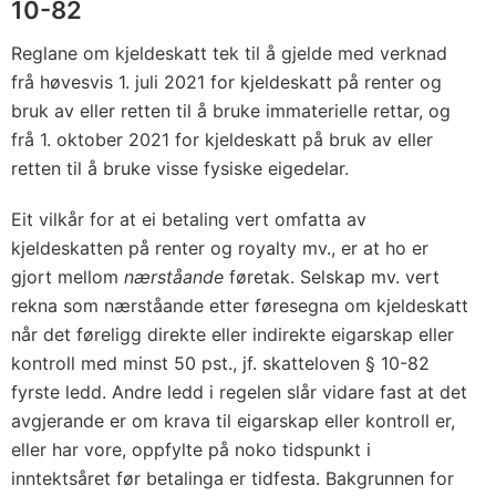
10-82
Reglane om kjeldeskatt tek til å gjelde med verknad
frå høvesvis 1. juli 2021 for kjeldeskatt på renter og
bruk av eller retten til å bruke immaterielle rettar, og
frå 1. oktober 2021 for kjeldeskatt på bruk av eller
retten til å bruke visse fysiske eigedelar.
Eit vilkår for at ei betaling vert omfatta av
kjeldeskatten på renter og royalty mv., er at ho er
gjort mellom
nærståande
føretak. Selskap mv. vert
rekna som nærståande etter føresegna om kjeldeskatt
når det føreligg direkte eller indirekte eigarskap eller
kontroll med minst 50 pst., jf. skatteloven § 10-82
fyrste ledd. Andre ledd i regelen slår vidare fast at det
avgjerande er om krava til eigarskap eller kontroll er,
eller har vore, oppfylte på noko tidspunkt i
inntektsåret før betalinga er tidfesta. Bakgrunnen for