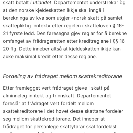
skatt betalt
i utlandet
. Departementet understrekar òg
at den norske kjeldeskatten ikkje skal inngå i
berekninga av kva som utgjer «norsk skatt på samlet
skattepliktig inntekt» etter regelen i skatteloven § 16-
21 fyrste ledd. Den føresegna gjev reglar for å berekne
omfanget av frådragsretten etter kreditreglane i §§ 16-
20 flg. Dette inneber altså at kjeldeskatten ikkje kan
auke maksimal kredit etter desse reglane.
Fordeling av frådraget mellom skattekreditorane
Etter framlegget vert frådraget gjeve i skatt på
alminneleg inntekt og trinnskatt. Departementet
foreslår at frådraget vert fordelt mellom
skattekreditorene i det høvet desse skattane fordeler
seg mellom skattekreditorane. Det inneber at
frådraget for personlege skattytarar skal fordelast