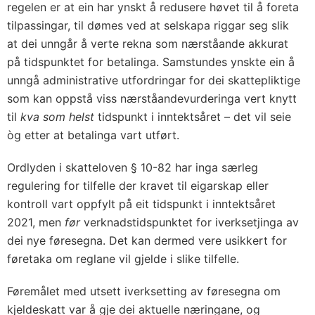
regelen er at ein har ynskt å redusere høvet til å foreta
tilpassingar, til dømes ved at selskapa riggar seg slik
at dei unngår å verte rekna som nærståande akkurat
på tidspunktet for betalinga. Samstundes ynskte ein å
unngå administrative utfordringar for dei skattepliktige
som kan oppstå viss nærståandevurderinga vert knytt
til
kva som helst
tidspunkt i inntektsåret – det vil seie
òg etter at betalinga vart utført.
Ordlyden i skatteloven § 10-82 har inga særleg
regulering for tilfelle der kravet til eigarskap eller
kontroll vart oppfylt på eit tidspunkt i inntektsåret
2021, men
før
verknadstidspunktet for iverksetjinga av
dei nye føresegna. Det kan dermed vere usikkert for
føretaka om reglane vil gjelde i slike tilfelle.
Føremålet med utsett iverksetting av føresegna om
kjeldeskatt var å gje dei aktuelle næringane, og