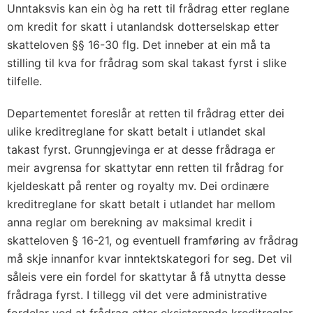
Unntaksvis kan ein òg ha rett til frådrag etter reglane
om kredit for skatt i utanlandsk dotterselskap etter
skatteloven §§ 16-30 flg. Det inneber at ein må ta
stilling til kva for frådrag som skal takast fyrst i slike
tilfelle.
Departementet foreslår at retten til frådrag etter dei
ulike kreditreglane for skatt betalt i utlandet skal
takast fyrst. Grunngjevinga er at desse frådraga er
meir avgrensa for skattytar enn retten til frådrag for
kjeldeskatt på renter og royalty mv. Dei ordinære
kreditreglane for skatt betalt i utlandet har mellom
anna reglar om berekning av maksimal kredit i
skatteloven § 16-21, og eventuell framføring av frådrag
må skje innanfor kvar inntektskategori for seg. Det vil
såleis vere ein fordel for skattytar å få utnytta desse
frådraga fyrst. I tillegg vil det vere administrative
fordelar ved at frådrag etter eksisterande kreditreglar