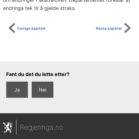
endringa tek til å gjelde straks.
Forrige kapittel
Neste kapittel
Tilbakemeldingsskjema
Fant du det du lette etter?
Ja
Nei
Regjeringa.no