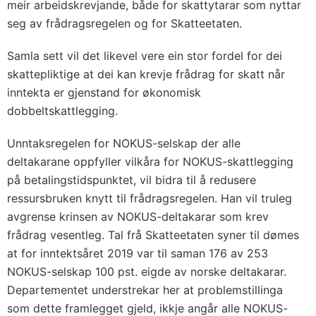
meir arbeidskrevjande, både for skattytarar som nyttar
seg av frådragsregelen og for Skatteetaten.
Samla sett vil det likevel vere ein stor fordel for dei
skattepliktige at dei kan krevje frådrag for skatt når
inntekta er gjenstand for økonomisk
dobbeltskattlegging.
Unntaksregelen for NOKUS-selskap der alle
deltakarane oppfyller vilkåra for NOKUS-skattlegging
på betalingstidspunktet, vil bidra til å redusere
ressursbruken knytt til frådragsregelen. Han vil truleg
avgrense krinsen av NOKUS-deltakarar som krev
frådrag vesentleg. Tal frå Skatteetaten syner til dømes
at for inntektsåret 2019 var til saman 176 av 253
NOKUS-selskap 100 pst. eigde av norske deltakarar.
Departementet understrekar her at problemstillinga
som dette framlegget gjeld, ikkje angår alle NOKUS-