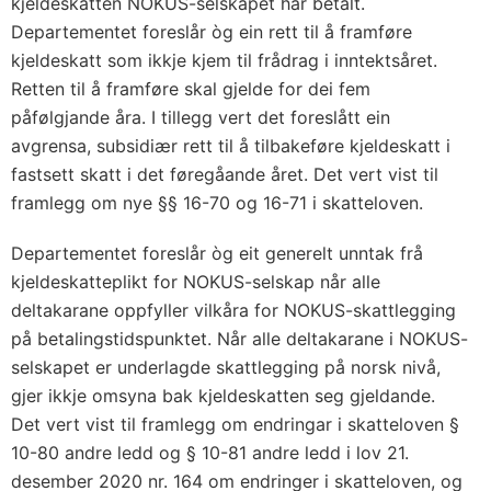
kjeldeskatten NOKUS-selskapet har betalt.
Departementet foreslår òg ein rett til å framføre
kjeldeskatt som ikkje kjem til frådrag i inntektsåret.
Retten til å framføre skal gjelde for dei fem
påfølgjande åra. I tillegg vert det foreslått ein
avgrensa, subsidiær rett til å tilbakeføre kjeldeskatt i
fastsett skatt i det føregåande året. Det vert vist til
framlegg om nye §§ 16-70 og 16-71 i skatteloven.
Departementet foreslår òg eit generelt unntak frå
kjeldeskatteplikt for NOKUS-selskap når alle
deltakarane oppfyller vilkåra for NOKUS-skattlegging
på betalingstidspunktet. Når alle deltakarane i NOKUS-
selskapet er underlagde skattlegging på norsk nivå,
gjer ikkje omsyna bak kjeldeskatten seg gjeldande.
Det vert vist til framlegg om endringar i skatteloven §
10-80 andre ledd og § 10-81 andre ledd i lov 21.
desember 2020 nr. 164 om endringer i skatteloven, og