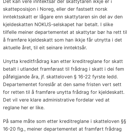
Det kan vere inntektsår der skattytaren ikkje er i
skatteposisjon i Noreg, eller der fastsett norsk
inntektsskatt er lågare enn skattytaren sin del av den
kjeldeskatten NOKUS-selskapet har betalt. I slike
tilfelle meiner departementet at skattytar bør ha rett til
å framføre kjeldeskatt som han ikkje får utnytta i det
aktuelle året, til eit seinare inntektsår.
Unytta kreditfrådrag kan etter kreditreglane for skatt
betalt i utlandet framførast til frådrag i skatt i dei fem
påfølgjande åra, jf. skatteloven § 16-22 fyrste ledd.
Departementet foreslår at den same fristen vert sett
for retten til å framføre unytta frådrag for kjeldeskatt.
Det vil vere klare administrative fordelar ved at
reglane her er like.
På same måte som etter kreditreglane i skatteloven §§
16-20 flg., meiner departementet at framført frådrag