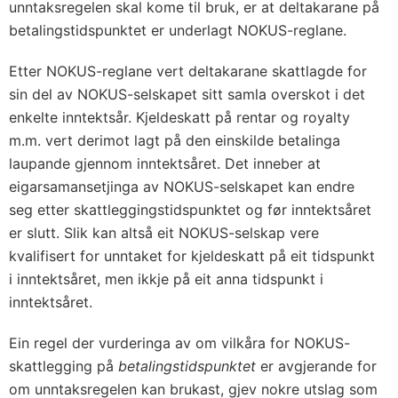
unntaksregelen skal kome til bruk, er at deltakarane på
betalingstidspunktet er underlagt NOKUS-reglane.
Etter NOKUS-reglane vert deltakarane skattlagde for
sin del av NOKUS-selskapet sitt samla overskot i det
enkelte inntektsår. Kjeldeskatt på rentar og royalty
m.m. vert derimot lagt på den einskilde betalinga
laupande gjennom inntektsåret. Det inneber at
eigarsamansetjinga av NOKUS-selskapet kan endre
seg etter skattleggingstidspunktet og før inntektsåret
er slutt. Slik kan altså eit NOKUS-selskap vere
kvalifisert for unntaket for kjeldeskatt på eit tidspunkt
i inntektsåret, men ikkje på eit anna tidspunkt i
inntektsåret.
Ein regel der vurderinga av om vilkåra for NOKUS-
skattlegging på
betalingstidspunktet
er avgjerande for
om unntaksregelen kan brukast, gjev nokre utslag som