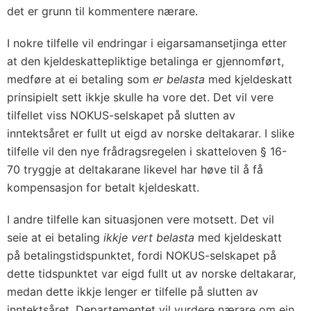
det er grunn til kommentere nærare.
I nokre tilfelle vil endringar i eigarsamansetjinga etter
at den kjeldeskattepliktige betalinga er gjennomført,
medføre at ei betaling som
er belasta
med kjeldeskatt
prinsipielt sett ikkje skulle ha vore det. Det vil vere
tilfellet viss NOKUS-selskapet på slutten av
inntektsåret er fullt ut eigd av norske deltakarar. I slike
tilfelle vil den nye frådragsregelen i skatteloven § 16-
70 tryggje at deltakarane likevel har høve til å få
kompensasjon for betalt kjeldeskatt.
I andre tilfelle kan situasjonen vere motsett. Det vil
seie at ei betaling
ikkje vert belasta
med kjeldeskatt
på betalingstidspunktet, fordi NOKUS-selskapet på
dette tidspunktet var eigd fullt ut av norske deltakarar,
medan dette ikkje lenger er tilfelle på slutten av
inntektsåret. Departementet vil vurdere nærare om ein