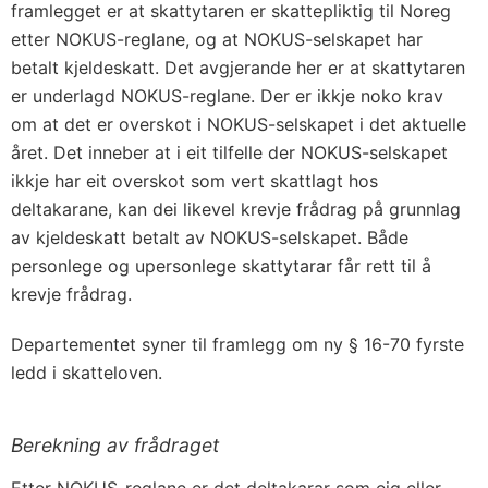
framlegget er at skattytaren er skattepliktig til Noreg
etter NOKUS-reglane, og at NOKUS-selskapet har
betalt kjeldeskatt. Det avgjerande her er at skattytaren
er underlagd NOKUS-reglane. Der er ikkje noko krav
om at det er overskot i NOKUS-selskapet i det aktuelle
året. Det inneber at i eit tilfelle der NOKUS-selskapet
ikkje har eit overskot som vert skattlagt hos
deltakarane, kan dei likevel krevje frådrag på grunnlag
av kjeldeskatt betalt av NOKUS-selskapet. Både
personlege og upersonlege skattytarar får rett til å
krevje frådrag.
Departementet syner til framlegg om ny § 16-70 fyrste
ledd i skatteloven.
Berekning av frådraget
Etter NOKUS-reglane er det deltakarar som eig eller