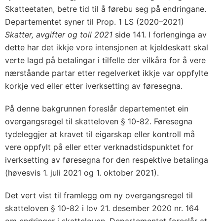
Skatteetaten, betre tid til å førebu seg på endringane.
Departementet syner til Prop. 1 LS (2020–2021)
Skatter, avgifter og toll 2021
side 141. I forlenginga av
dette har det ikkje vore intensjonen at kjeldeskatt skal
verte lagd på betalingar i tilfelle der vilkåra for å vere
nærståande partar etter regelverket ikkje var oppfylte
korkje ved eller etter iverksetting av føresegna.
På denne bakgrunnen foreslår departementet ein
overgangsregel til skatteloven § 10-82. Føresegna
tydeleggjer at kravet til eigarskap eller kontroll må
vere oppfylt på eller etter verknadstidspunktet for
iverksetting av føresegna for den respektive betalinga
(høvesvis 1. juli 2021 og 1. oktober 2021).
Det vert vist til framlegg om ny overgangsregel til
skatteloven § 10-82 i lov 21. desember 2020 nr. 164
om endringer i skatteloven. Departementet foreslår at