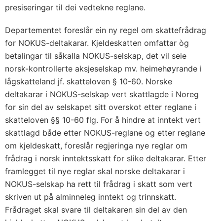
presiseringar til dei vedtekne reglane.
Departementet foreslår ein ny regel om skattefrådrag
for NOKUS-deltakarar. Kjeldeskatten omfattar òg
betalingar til såkalla NOKUS-selskap, det vil seie
norsk-kontrollerte aksjeselskap mv. heimehøyrande i
lågskatteland jf. skatteloven § 10-60. Norske
deltakarar i NOKUS-selskap vert skattlagde i Noreg
for sin del av selskapet sitt overskot etter reglane i
skatteloven §§ 10-60 flg. For å hindre at inntekt vert
skattlagd både etter NOKUS-reglane og etter reglane
om kjeldeskatt, foreslår regjeringa nye reglar om
frådrag i norsk inntektsskatt for slike deltakarar. Etter
framlegget til nye reglar skal norske deltakarar i
NOKUS-selskap ha rett til frådrag i skatt som vert
skriven ut på alminneleg inntekt og trinnskatt.
Frådraget skal svare til deltakaren sin del av den