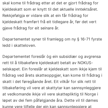
skal kome til frådrag etter at det er gjort frådrag for
kjeldeskatt som er knytt til det aktuelle inntektsåret.
Rekkjefølgja er vidare slik at ein får frådrag for
kjeldeskatt framført frå eit tidlegare år, før det vert
gjeve frådrag for eit seinare år.
Departementet syner til framlegg om ny § 16-71 fyrste
ledd i skatteloven.
Departementet foreslår òg ein subsidiær og avgrensa
rett til å tilbakeføre kjeldeskatt betalt av NOKUS-
selskapet. Ein foreslår at kjeldeskatt som ikkje kjem til
frådrag ved årets skatteoppgjer, kan kome til frådrag i
skatt i det føregåande året. Eit vilkår for slik rett til
tilbakeføring vil vere at skattytar kan sannsynleggjere
at vedkomande ikkje vil vere skattepliktig til Norge i
løpet av dei fem påfølgjande åra. Dette vil til dømes
kunne vere tilfelle der ein kan sannsynleggjere at