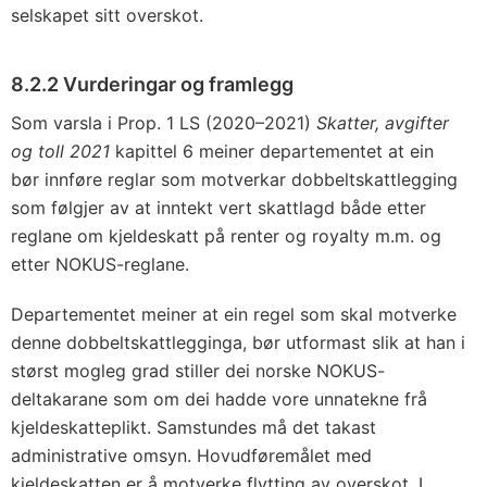
selskapet sitt overskot.
8.2.2 Vurderingar og framlegg
Som varsla i Prop. 1 LS (2020–2021)
Skatter, avgifter
og toll 2021
kapittel 6 meiner departementet at ein
bør innføre reglar som motverkar dobbeltskattlegging
som følgjer av at inntekt vert skattlagd både etter
reglane om kjeldeskatt på renter og royalty m.m. og
etter NOKUS-reglane.
Departementet meiner at ein regel som skal motverke
denne dobbeltskattlegginga, bør utformast slik at han i
størst mogleg grad stiller dei norske NOKUS-
deltakarane som om dei hadde vore unnatekne frå
kjeldeskatteplikt. Samstundes må det takast
administrative omsyn. Hovudføremålet med
kjeldeskatten er å motverke flytting av overskot. I