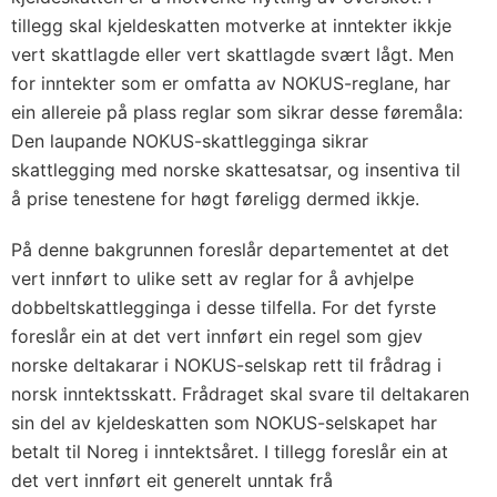
tillegg skal kjeldeskatten motverke at inntekter ikkje
vert skattlagde eller vert skattlagde svært lågt. Men
for inntekter som er omfatta av NOKUS-reglane, har
ein allereie på plass reglar som sikrar desse føremåla:
Den laupande NOKUS-skattlegginga sikrar
skattlegging med norske skattesatsar, og insentiva til
å prise tenestene for høgt føreligg dermed ikkje.
På denne bakgrunnen foreslår departementet at det
vert innført to ulike sett av reglar for å avhjelpe
dobbeltskattlegginga i desse tilfella. For det fyrste
foreslår ein at det vert innført ein regel som gjev
norske deltakarar i NOKUS-selskap rett til frådrag i
norsk inntektsskatt. Frådraget skal svare til deltakaren
sin del av kjeldeskatten som NOKUS-selskapet har
betalt til Noreg i inntektsåret. I tillegg foreslår ein at
det vert innført eit generelt unntak frå