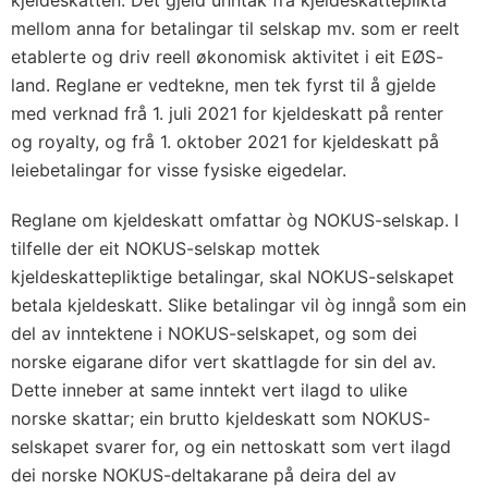
kjeldeskatten. Det gjeld unntak frå kjeldeskatteplikta
mellom anna for betalingar til selskap mv. som er reelt
etablerte og driv reell økonomisk aktivitet i eit EØS-
land. Reglane er vedtekne, men tek fyrst til å gjelde
med verknad frå 1. juli 2021 for kjeldeskatt på renter
og royalty, og frå 1. oktober 2021 for kjeldeskatt på
leiebetalingar for visse fysiske eigedelar.
Reglane om kjeldeskatt omfattar òg NOKUS-selskap. I
tilfelle der eit NOKUS-selskap mottek
kjeldeskattepliktige betalingar, skal NOKUS-selskapet
betala kjeldeskatt. Slike betalingar vil òg inngå som ein
del av inntektene i NOKUS-selskapet, og som dei
norske eigarane difor vert skattlagde for sin del av.
Dette inneber at same inntekt vert ilagd to ulike
norske skattar; ein brutto kjeldeskatt som NOKUS-
selskapet svarer for, og ein nettoskatt som vert ilagd
dei norske NOKUS-deltakarane på deira del av