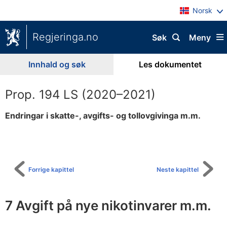
Norsk
Regjeringa.no
Søk
Meny
Innhald og søk
Les dokumentet
Prop. 194 LS (2020–2021)
Endringar i skatte-, avgifts- og tollovgivinga m.m.
Til
innhaldsliste
Forrige kapittel
Neste kapittel
7 Avgift på nye nikotinvarer m.m.