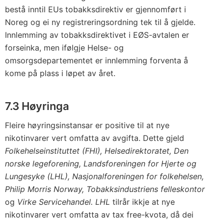
bestå inntil EUs tobakksdirektiv er gjennomført i
Noreg og ei ny registreringsordning tek til å gjelde.
Innlemming av tobakksdirektivet i EØS-avtalen er
forseinka, men ifølgje Helse- og
omsorgsdepartementet er innlemming forventa å
kome på plass i løpet av året.
7.3 Høyringa
Fleire høyringsinstansar er positive til at nye
nikotinvarer vert omfatta av avgifta. Dette gjeld
Folkehelseinstituttet (FHI), Helsedirektoratet, Den
norske legeforening, Landsforeningen for Hjerte og
Lungesyke (LHL), Nasjonalforeningen for folkehelsen,
Philip Morris Norway, Tobakksindustriens felleskontor
og
Virke Servicehandel. LHL
tilrår ikkje at nye
nikotinvarer vert omfatta av tax free-kvota, då dei