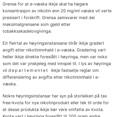
Grensa for at e-væska ikkje skal ha høgare
konsentrasjon av nikotin enn 20 mg/ml væske vil verte
presisert i forskrift. Grensa samsvarer med dei
maksimalgrensene som gjeld etter
tobakksskadelovgivinga.
Eit fleirtal av høyringsinstansane tilrår ikkje gradert
avgift etter nikotininnhald i e-væska. Gradering vart
heller ikkje direkte foreslått i høyringa, men var noko
som det var ynskjeleg med innspel til. I lys av høyringa
vil
departementet
ikkje fastsetje reglar om
differensiering av avgifta etter nikotininnhald i e-
væska.
Nokre høyringsinstansar har syn på storleiken på tax
free-kvota for nye nikotinprodukt eller tek til orde for
at desse produkta ikkje bør vere omfatta av kvota.
Kvota vart i høyringa foreslått til 200 gram andre