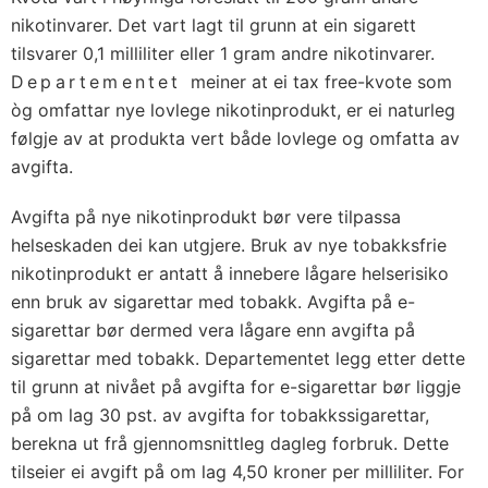
nikotinvarer. Det vart lagt til grunn at ein sigarett
tilsvarer 0,1 milliliter eller 1 gram andre nikotinvarer.
Departementet
meiner at ei tax free-kvote som
òg omfattar nye lovlege nikotinprodukt, er ei naturleg
følgje av at produkta vert både lovlege og omfatta av
avgifta.
Avgifta på nye nikotinprodukt bør vere tilpassa
helseskaden dei kan utgjere. Bruk av nye tobakksfrie
nikotinprodukt er antatt å innebere lågare helserisiko
enn bruk av sigarettar med tobakk. Avgifta på e-
sigarettar bør dermed vera lågare enn avgifta på
sigarettar med tobakk. Departementet legg etter dette
til grunn at nivået på avgifta for e-sigarettar bør liggje
på om lag 30 pst. av avgifta for tobakkssigarettar,
berekna ut frå gjennomsnittleg dagleg forbruk. Dette
tilseier ei avgift på om lag 4,50 kroner per milliliter. For