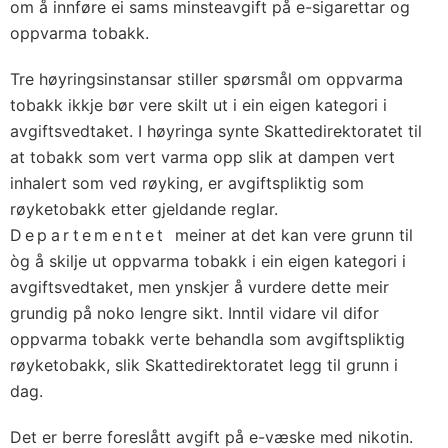
om å innføre ei sams minsteavgift på e-sigarettar og
oppvarma tobakk.
Tre høyringsinstansar stiller spørsmål om oppvarma
tobakk ikkje bør vere skilt ut i ein eigen kategori i
avgiftsvedtaket. I høyringa synte Skattedirektoratet til
at tobakk som vert varma opp slik at dampen vert
inhalert som ved røyking, er avgiftspliktig som
røyketobakk etter gjeldande reglar.
Departementet
meiner at det kan vere grunn til
òg å skilje ut oppvarma tobakk i ein eigen kategori i
avgiftsvedtaket, men ynskjer å vurdere dette meir
grundig på noko lengre sikt. Inntil vidare vil difor
oppvarma tobakk verte behandla som avgiftspliktig
røyketobakk, slik Skattedirektoratet legg til grunn i
dag.
Det er berre foreslått avgift på e-væske med nikotin.