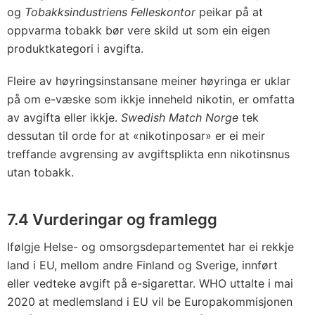
og
Tobakksindustriens Felleskontor
peikar på at
oppvarma tobakk bør vere skild ut som ein eigen
produktkategori i avgifta.
Fleire av høyringsinstansane meiner høyringa er uklar
på om e-væske som ikkje inneheld nikotin, er omfatta
av avgifta eller ikkje.
Swedish Match Norge
tek
dessutan til orde for at «nikotinposar» er ei meir
treffande avgrensing av avgiftsplikta enn nikotinsnus
utan tobakk.
7.4 Vurderingar og framlegg
Ifølgje Helse- og omsorgsdepartementet har ei rekkje
land i EU, mellom andre Finland og Sverige, innført
eller vedteke avgift på e-sigarettar. WHO uttalte i mai
2020 at medlemsland i EU vil be Europakommisjonen