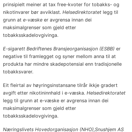
prinsipielt meiner at tax free-kvoter for tobakks- og
nikotinvarer bør avviklast.
Helsedirektoratet
legg til
grunn at
e-væske
er avgrensa innan dei
maksimalgrenser som gjeld etter
tobakksskadelovgivinga.
E-sigarett Bedriftenes Bransjeorganisasjon (ESBB)
er
negative til framlegget og syner mellom anna til at
produkta har mindre skadepotensial enn tradisjonelle
tobakksvarer.
Eit fleirtal av høyringsinstansane tilrår ikkje gradert
avgift etter nikotininnhald i e-væska.
Helsedirektoratet
legg til grunn at e-væske er avgrensa innan dei
maksimalgrenser som gjeld etter
tobakksskadelovgivinga.
Næringslivets Hovedorganisasjon (NHO),
Snushjem AS