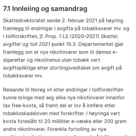
7.1 Innleiing og samandrag
Skattedirektoratet sende 2. februar 2021 på høyring
framlegg til endringar i avgifta på tobakksvarer mv. og
i tollforskriften, jf. Prop. 1 LS (2020–2021)
Skatter,
avgifter og toll 2021
punkt 10.3. Departementet gjer
framlegg om at nye nikotinvarer som til dømes e-
sigarettar og nikotinsnus utan tobakk vert
avgiftspliktige etter stortingsvedtaket om avgift på
tobakksvarer mv.
Reisande til Noreg vil etter endringar i tollforskriften
kunne bringe med seg slike nye nikotinvarer innanfor
tax free-kvota, så framt dei er lov å innføre etter
tobakksskadeloven med forskrifter. I høyringa vart
kvota foreslått til 20 milliliter e-væske eller 200 gram
andre nikotinvarer. Forenkla fortolling av nye