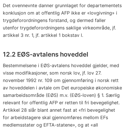
Det ovennevnte danner grunnlaget for departementets
konklusjon om at offentlig AFP ikke er «lovgivning» i
trygdeforordningens forstand, og dermed faller
utenfor trygdeforordningens saklige virkeområde, jf.
artikkel 3 nr. 1, jf. artikkel 1 bokstav l.
12.2 EØS-avtalens hoveddel
Bestemmelsene i EØS-avtalens hoveddel gjelder, med
visse modifikasjoner, som norsk lov, jf. lov 27.
november 1992 nr. 109 om gjennomføring i norsk rett
av hoveddelen i avtale om Det europeiske økonomiske
samarbeidsområde (EØS) m.v. (EØS-loven) § 1. Særlig
relevant for offentlig AFP er retten til fri bevegelighet.
Artikkel 28 slår blant annet fast at «fri bevegelighet
for arbeidstagere skal gjennomføres mellom EFs
medlemsstater og EFTA-statene», og at «all