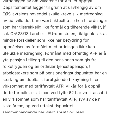
vurderingen av om vilkårene for AFP er oppfylt.
Departementet legger til grunn at uavhengig av om
EØS-avtalens hoveddel skulle kreve slik medregning
av tid, ville det bare vært aktuelt å se hen til ordninger
som har tilstrekkelig like formål og tilhørende vilkår, jf.
sak C-523/13 Larcher i EU-domstolen, riktignok slik at
mindre forskjeller som ikke har betydning for
oppnåelsen av formålet med ordningen ikke kan
utelukke medregning. Formålet med offentlig AFP er å
yte pensjon i tillegg til den pensjonen som gis fra
folketrygden og en ordinær tjenestepensjon, til
arbeidstakere som på pensjoneringstidspunktet har en
sterk og umiddelbart forutgående tilknytning til en
virksomhet med tariffavtalt AFP. Vilkår for å oppnå
dette formålet er at man ved fylte 62 har vært ansatt i
en virksomhet som har tariffavtalt AFP, syv av de ni
siste årene, og ved uttakstidspunktet
sammenhengende har vært ansatt og reell