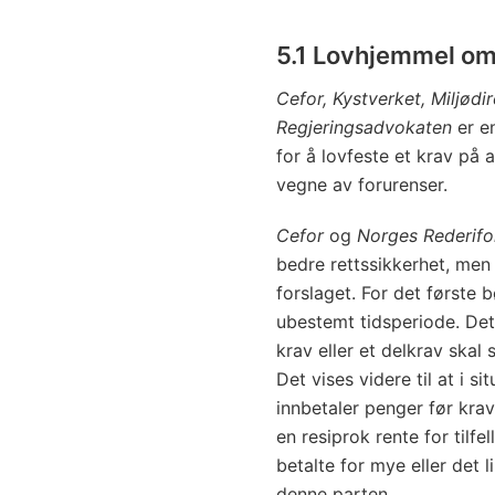
5.1 Lovhjemmel o
Cefor, Kystverket, Miljød
Regjeringsadvokaten
er e
for å lovfeste et krav på
vegne av forurenser.
Cefor
og
Norges Rederif
bedre rettssikkerhet, men 
forslaget. For det første 
ubestemt tidsperiode. Det
krav eller et delkrav skal 
Det vises videre til at i s
innbetaler penger før krav
en resiprok rente for tilfe
betalte for mye eller det 
denne parten.