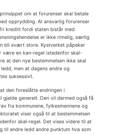
 prinsippet om at forurenser skal betale
ed opprydding. At ansvarlig forurenser
efri kreditt fordi staten bistår med
nsningshendelse er ikke rimelig, særlig
an bli svært store. Kystverket påpeker
 være en kan-regel istedenfor skal-
dere at den nye bestemmelsen ikke skal
 ledd, men at dagens andre og
ttes suksessivt.
t den foreslåtte endringen i
l gjelde generelt. Den vil dermed også få
krav fra kommunene, fylkesmennene og
rektoratet viser også til at bestemmelsen
denfor skal-regel. Det vises videre til at
ag til andre ledd andre punktum hva som