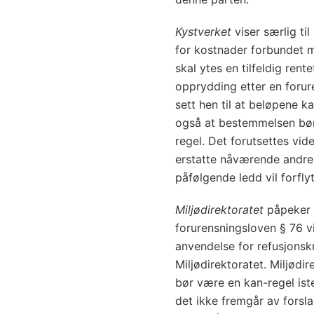
Kystverket
viser særlig til
for kostnader forbundet m
skal ytes en tilfeldig rent
opprydding etter en forure
sett hen til at beløpene k
også at bestemmelsen bør
regel. Det forutsettes vi
erstatte nåværende andre
påfølgende ledd vil forfly
Miljødirektoratet
påpeker a
forurensningsloven § 76 vi
anvendelse for refusjons
Miljødirektoratet. Miljødi
bør være en kan-regel iste
det ikke fremgår av forsl