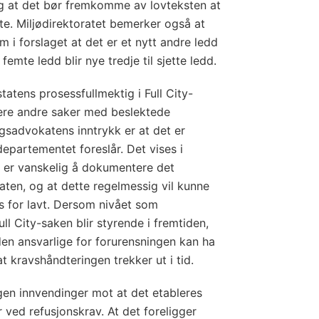
og at det bør fremkomme av lovteksten at
te. Miljødirektoratet bemerker også at
 i forslaget at det er et nytt andre ledd
emte ledd blir nye tredje til sjette ledd.
tatens prosessfullmektig i Full City-
lere andre saker med beslektede
ngsadvokatens inntrykk er at det er
epartementet foreslår. Det vises i
et er vanskelig å dokumentere det
aten, og at dette regelmessig vil kunne
tes for lavt. Dersom nivået som
ll City-saken blir styrende i fremtiden,
den ansvarlige for forurensningen kan ha
t kravshåndteringen trekker ut i tid.
gen innvendinger mot at det etableres
 ved refusjonskrav. At det foreligger