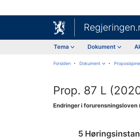
Regjeringen.
Tema
Dokument
A
Forsiden
Dokument
Proposisjoner
Prop. 87 L (202
Endringer i forurensningsloven
Til
innholdsfortegnelse
5 Høringsinsta