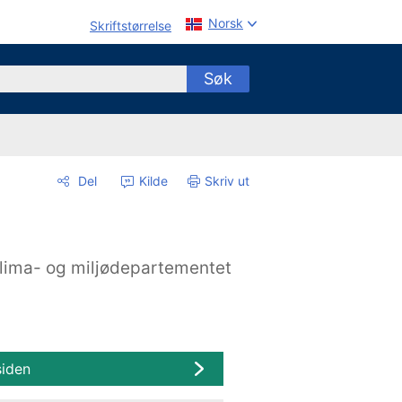
Norsk
Skriftstørrelse
Søk
Del
Kilde
Skriv ut
lima- og miljødepartementet
siden