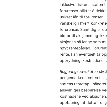
inklusive risikoen staten 
forurenser plikter å dekke.
usikret lån til forurenser.
vanskelig i hvert konkrete t
forurenser. Samtidig er det
bidrar til aksjonen og ikke
aksjonen så lenge som mul
høyt rentepåslag. Foruren
rente, kan eventuelt ta op
opprydningskostnadene l
Regjeringsadvokaten
støtt
pengemarkedsrenten tilla
statens rentetap i håndte
ansvarliges besparelse ve
kostnadene ved aksjonen, 
oppfatning, at dette trolig