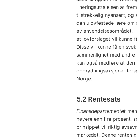
i høringsuttalelsen at frem
tilstrekkelig nyansert, og 
den ulovfestede lære om a
av anvendelsesområdet. I
at lovforslaget vil kunne
Disse vil kunne få en svek
sammenlignet med andre la
kan også medføre at den a
opprydningsaksjoner forsø
Norge.
5.2 Rentesats
Finansdepartementet
mene
høyere enn fire prosent, s
prinsippet vil riktig avsa
markedet. Denne renten gjø