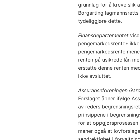
grunnlag for å kreve slik 
Borgarting lagmannsretts 
tydeliggjøre dette.
Finansdepartementet
vise
pengemarkedsrente» ikke e
pengemarkedsrente menes 
renten på usikrede lån m
erstatte denne renten med
ikke avsluttet.
Assuranseforeningen Gar
Forslaget åpner ifølge A
av reders begrensningsret
prinsippene i begrensning
for at oppgjørsprosessen
mener også at lovforslaget 
sendrektighet i forvaltni