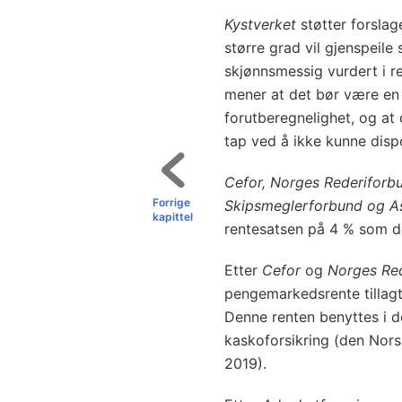
Kystverket
støtter forslag
større grad vil gjenspeile
skjønnsmessig vurdert i re
mener at det bør være en 
forutberegnelighet, og at d
tap ved å ikke kunne dispo
Cefor, Norges Rederiforb
Forrige
Skipsmeglerforbund og A
kapittel
rentesatsen på 4 % som de
Etter
Cefor
og
Norges Re
pengemarkedsrente tillagt
Denne renten benyttes i de
kaskoforsikring (den Nors
2019).