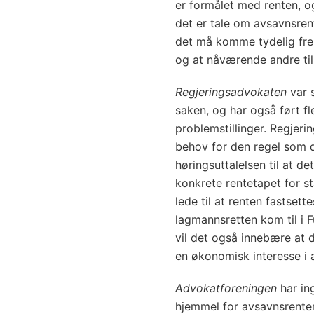
er formålet med renten, 
det er tale om avsavnsren
det må komme tydelig frem
og at nåværende andre til f
Regjeringsadvokaten
var s
saken, og har også ført f
problemstillinger. Regjeri
behov for den regel som d
høringsuttalelsen til at d
konkrete rentetapet for st
lede til at renten fastset
lagmannsretten kom til i Fu
vil det også innebære at 
en økonomisk interesse i a
Advokatforeningen
har in
hjemmel for avsavnsrenter