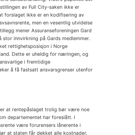
stillingen av Full City-saken ikke er
at forslaget ikke er en kodifisering av
vsavnsrente, men en vesentlig utvidelse
 tillegg mener Assuranseforeningen Gard
 få stor innvirkning på Gards medlemmer.
ket rettighetsposisjon i Norge
nd. Dette er uheldig for næringen, og
nsvarlige i fremtidige
ker å få fastsatt ansvarsgrenser utenfor
r at rentepåslaget trolig bør være noe
om departementet har foreslått. I
vnsrente være forurensers lånerente i
r at staten får dekket alle kostnader,