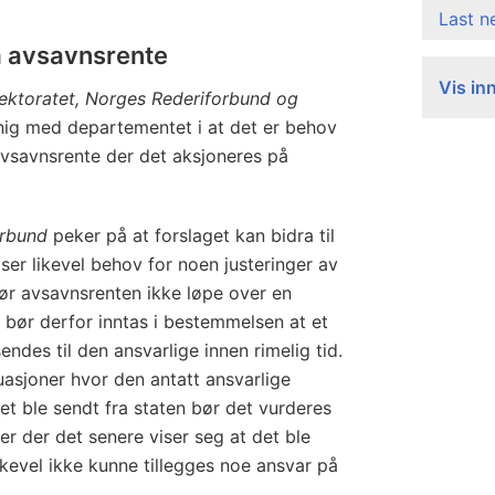
Last 
m avsavnsrente
Vis in
irektoratet, Norges Rederiforbund og
nig med departementet i at det er behov
 avsavnsrente der det aksjoneres på
orbund
peker på at forslaget kan bidra til
ser likevel behov for noen justeringer av
bør avsavnsrenten ikke løpe over en
 bør derfor inntas i bestemmelsen at et
sendes til den ansvarlige innen rimelig tid.
ituasjoner hvor den antatt ansvarlige
et ble sendt fra staten bør det vurderes
ller der det senere viser seg at det ble
likevel ikke kunne tillegges noe ansvar på