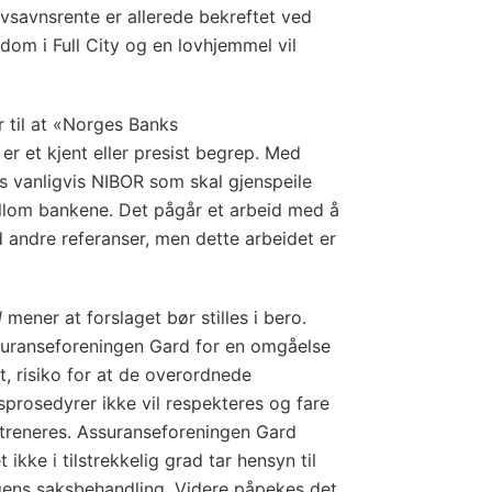
avsavnsrente er allerede bekreftet ved
dom i Full City og en lovhjemmel vil
r til at «Norges Banks
r et kjent eller presist begrep. Med
vanligvis NIBOR som skal gjenspeile
ellom bankene. Det pågår et arbeid med å
 andre referanser, men dette arbeidet er
d
mener at forslaget bør stilles i bero.
ssuranseforeningen Gard for en omgåelse
t, risiko for at de overordnede
sprosedyrer ikke vil respekteres og fare
 treneres. Assuranseforeningen Gard
ikke i tilstrekkelig grad tar hensyn til
ngens saksbehandling. Videre påpekes det