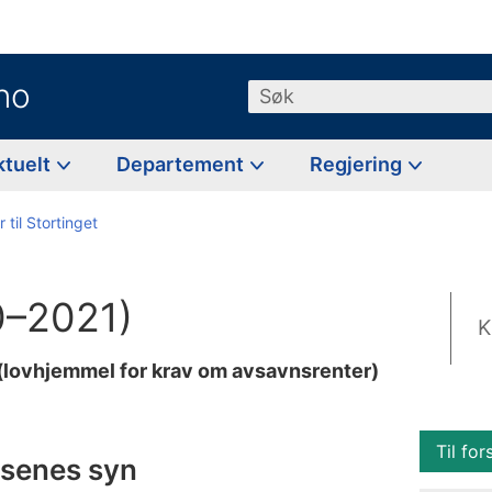
no
Søk
ktuelt
Departement
Regjering
 til Stortinget
0–2021)
K
 (lovhjemmel for krav om avsavnsrenter)
Til for
nsenes syn