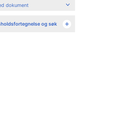
ned dokument
nholdsfortegnelse og søk