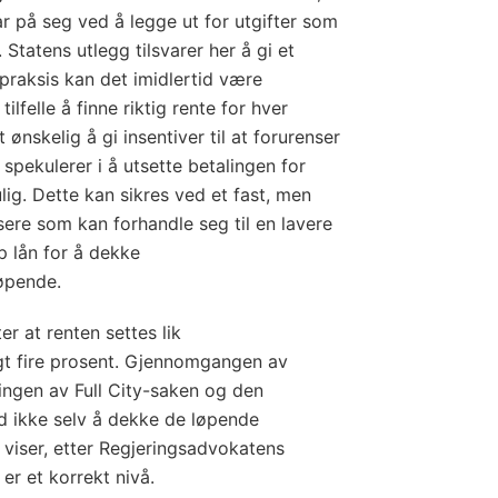
tar på seg ved å legge ut for utgifter som
 Statens utlegg tilsvarer her å gi et
 I praksis kan det imidlertid være
ilfelle å finne riktig rente for hver
 ønskelig å gi insentiver til at forurenser
 spekulerer i å utsette betalingen for
ig. Dette kan sikres ved et fast, men
sere som kan forhandle seg til en lavere
p lån for å dekke
øpende.
er at renten settes lik
gt fire prosent. Gjennomgangen av
ringen av Full City-saken og den
d ikke selv å dekke de løpende
viser, etter Regjeringsadvokatens
 er et korrekt nivå.