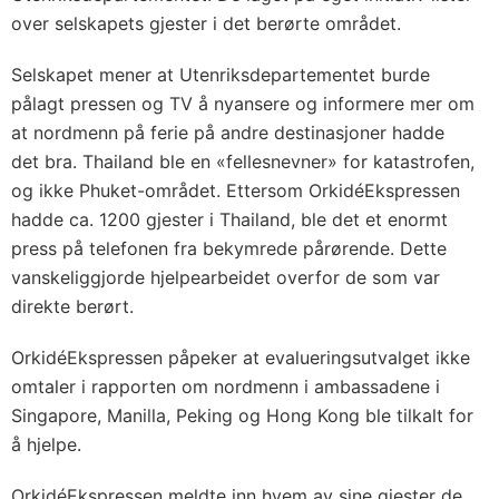
over selskapets gjester i det berørte området.
Selskapet mener at Utenriksdepartementet burde
pålagt pressen og TV å nyansere og informere mer om
at nordmenn på ferie på andre destinasjoner hadde
det bra. Thailand ble en «fellesnevner» for katastrofen,
og ikke Phuket-området. Ettersom OrkidéEkspressen
hadde ca. 1200 gjester i Thailand, ble det et enormt
press på telefonen fra bekymrede pårørende. Dette
vanskeliggjorde hjelpearbeidet overfor de som var
direkte berørt.
OrkidéEkspressen påpeker at evalueringsutvalget ikke
omtaler i rapporten om nordmenn i ambassadene i
Singapore, Manilla, Peking og Hong Kong ble tilkalt for
å hjelpe.
OrkidéEkspressen meldte inn hvem av sine gjester de