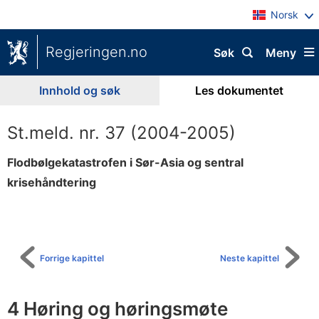
Norsk
Regjeringen.no
Søk
Meny
Innhold og søk
Les dokumentet
St.meld. nr. 37 (2004-2005)
Flodbølgekatastrofen i Sør-Asia og sentral
krisehåndtering
Til
innholdsfortegnelse
Forrige kapittel
Neste kapittel
4 Høring og høringsmøte