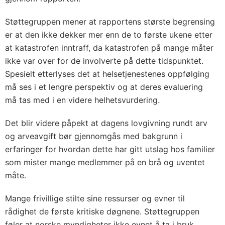
Støttegruppen mener at rapportens største begrensing
er at den ikke dekker mer enn de to første ukene etter
at katastrofen inntraff, da katastrofen på mange måter
ikke var over for de involverte på dette tidspunktet.
Spesielt etterlyses det at helsetjenestenes oppfølging
må ses i et lengre perspektiv og at deres evaluering
må tas med i en videre helhetsvurdering.
Det blir videre påpekt at dagens lovgivning rundt arv
og arveavgift bør gjennomgås med bakgrunn i
erfaringer for hvordan dette har gitt utslag hos familier
som mister mange medlemmer på en brå og uventet
måte.
Mange frivillige stilte sine ressurser og evner til
rådighet de første kritiske døgnene. Støttegruppen
føler at norske myndigheter ikke evnet å ta i bruk