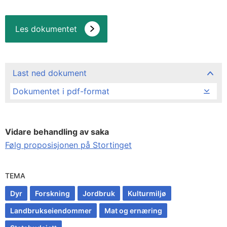
Les dokumentet
Last ned dokument
Dokumentet i pdf-format
Vidare behandling av saka
Følg proposisjonen på Stortinget
TEMA
Dyr
Forskning
Jordbruk
Kulturmiljø
Landbrukseiendommer
Mat og ernæring