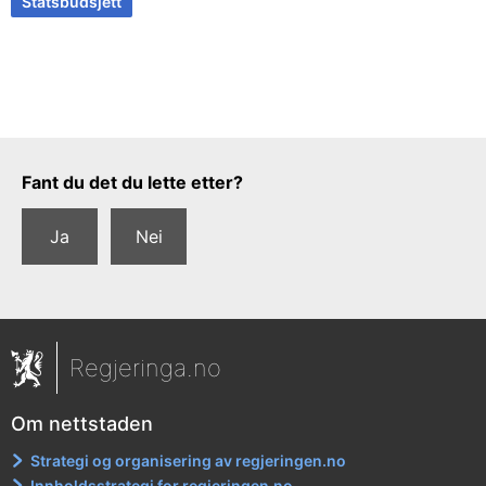
Statsbudsjett
Tilbakemeldingsskjema
Fant du det du lette etter?
Ja
Nei
Regjeringa.no
Om nettstaden
Strategi og organisering av regjeringen.no
Innholdsstrategi for regjeringen.no