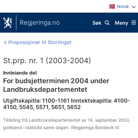
Norsk
Regjeringa.no
Søk
Meny
Proposisjoner til Stortinget
St.prp. nr. 1 (2003-2004)
Innleiande del
For budsjetterminen 2004 under
Landbruksdepartementet
Utgiftskapitla: 1100-1161 Inntektskapitla: 4100-
4150, 5545, 5571, 5651, 5652
Tilråding frå Landbruksdepartementet av 19. september 2003,
godkjend i statsråd same dagen. (Regjeringa Bondevik II)