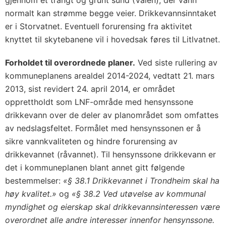
gjennom et trangt og grunt sund (Valen), der vann
normalt kan strømme begge veier. Drikkevannsinntaket
er i Storvatnet. Eventuell forurensing fra aktivitet
knyttet til skytebanene vil i hovedsak føres til Litlvatnet.
Forholdet til overordnede planer.
Ved siste rullering av
kommuneplanens arealdel 2014-2024, vedtatt 21. mars
2013, sist revidert 24. april 2014, er området
opprettholdt som LNF-område med hensynssone
drikkevann over de deler av planområdet som omfattes
av nedslagsfeltet. Formålet med hensynssonen er å
sikre vannkvaliteten og hindre forurensing av
drikkevannet (råvannet). Til hensynssone drikkevann er
det i kommuneplanen blant annet gitt følgende
bestemmelser:
«§ 38.1 Drikkevannet i Trondheim skal ha
høy kvalitet.»
og
«§ 38.2 Ved utøvelse av kommunal
myndighet og eierskap skal drikkevannsinteressen være
overordnet alle andre interesser innenfor hensynssone.