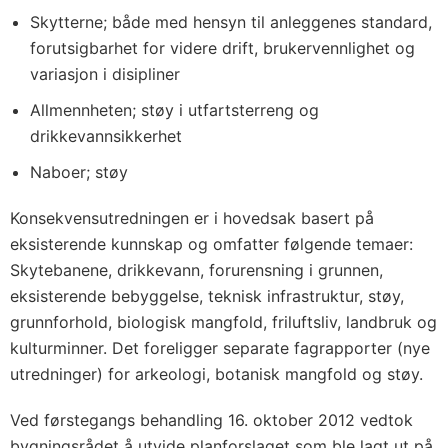
Skytterne; både med hensyn til anleggenes standard,
forutsigbarhet for videre drift, brukervennlighet og
variasjon i disipliner
Allmennheten; støy i utfartsterreng og
drikkevannsikkerhet
Naboer; støy
Konsekvensutredningen er i hovedsak basert på
eksisterende kunnskap og omfatter følgende temaer:
Skytebanene, drikkevann, forurensning i grunnen,
eksisterende bebyggelse, teknisk infrastruktur, støy,
grunnforhold, biologisk mangfold, friluftsliv, landbruk og
kulturminner. Det foreligger separate fagrapporter (nye
utredninger) for arkeologi, botanisk mangfold og støy.
Ved førstegangs behandling 16. oktober 2012 vedtok
bygningsrådet å utvide planforslaget som ble lagt ut på