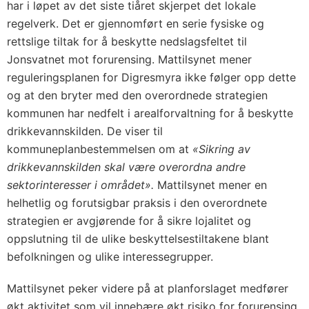
har i løpet av det siste tiåret skjerpet det lokale
regelverk. Det er gjennomført en serie fysiske og
rettslige tiltak for å beskytte nedslagsfeltet til
Jonsvatnet mot forurensing. Mattilsynet mener
reguleringsplanen for Digresmyra ikke følger opp dette
og at den bryter med den overordnede strategien
kommunen har nedfelt i arealforvaltning for å beskytte
drikkevannskilden. De viser til
kommuneplanbestemmelsen om at
«Sikring av
drikkevannskilden skal være overordna andre
sektorinteresser i området».
Mattilsynet mener en
helhetlig og forutsigbar praksis i den overordnete
strategien er avgjørende for å sikre lojalitet og
oppslutning til de ulike beskyttelsestiltakene blant
befolkningen og ulike interessegrupper.
Mattilsynet peker videre på at planforslaget medfører
økt aktivitet som vil innebære økt risiko for forurensing