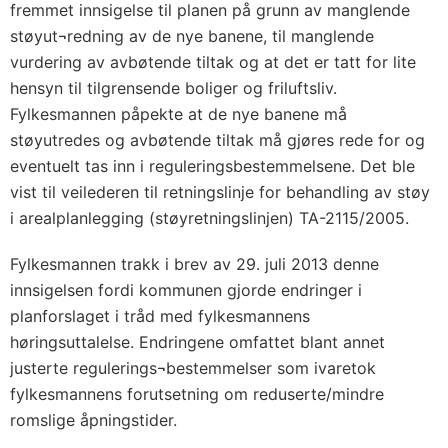
fremmet innsigelse til planen på grunn av manglende
støyut¬redning av de nye banene, til manglende
vurdering av avbøtende tiltak og at det er tatt for lite
hensyn til tilgrensende boliger og friluftsliv.
Fylkesmannen påpekte at de nye banene må
støyutredes og avbøtende tiltak må gjøres rede for og
eventuelt tas inn i reguleringsbestemmelsene. Det ble
vist til veilederen til retningslinje for behandling av støy
i arealplanlegging (støyretningslinjen) TA-2115/2005.
Fylkesmannen trakk i brev av 29. juli 2013 denne
innsigelsen fordi kommunen gjorde endringer i
planforslaget i tråd med fylkesmannens
høringsuttalelse. Endringene omfattet blant annet
justerte regulerings¬bestemmelser som ivaretok
fylkesmannens forutsetning om reduserte/mindre
romslige åpningstider.