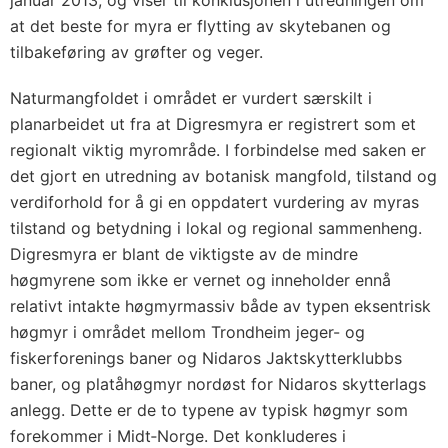
januar 2013, og viser til konklusjonen i utredningen om
at det beste for myra er flytting av skytebanen og
tilbakeføring av grøfter og veger.
Naturmangfoldet i området er vurdert særskilt i
planarbeidet ut fra at Digresmyra er registrert som et
regionalt viktig myrområde. I forbindelse med saken er
det gjort en utredning av botanisk mangfold, tilstand og
verdiforhold for å gi en oppdatert vurdering av myras
tilstand og betydning i lokal og regional sammenheng.
Digresmyra er blant de viktigste av de mindre
høgmyrene som ikke er vernet og inneholder ennå
relativt intakte høgmyrmassiv både av typen eksentrisk
høgmyr i området mellom Trondheim jeger- og
fiskerforenings baner og Nidaros Jaktskytterklubbs
baner, og platåhøgmyr nordøst for Nidaros skytterlags
anlegg. Dette er de to typene av typisk høgmyr som
forekommer i Midt‐Norge. Det konkluderes i