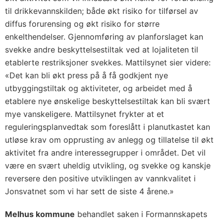
til drikkevannskilden; både økt risiko for tilførsel av
diffus forurensing og økt risiko for større
enkelthendelser. Gjennomføring av planforslaget kan
svekke andre beskyttelsestiltak ved at lojaliteten til
etablerte restriksjoner svekkes. Mattilsynet sier videre:
«Det kan bli økt press på å få godkjent nye
utbyggingstiltak og aktiviteter, og arbeidet med å
etablere nye ønskelige beskyttelsestiltak kan bli svært
mye vanskeligere. Mattilsynet frykter at et
reguleringsplanvedtak som foreslått i planutkastet kan
utløse krav om opprusting av anlegg og tillatelse til økt
aktivitet fra andre interessegrupper i området. Det vil
være en svært uheldig utvikling, og svekke og kanskje
reversere den positive utviklingen av vannkvalitet i
Jonsvatnet som vi har sett de siste 4 årene.»
Melhus kommune
behandlet saken i Formannskapets