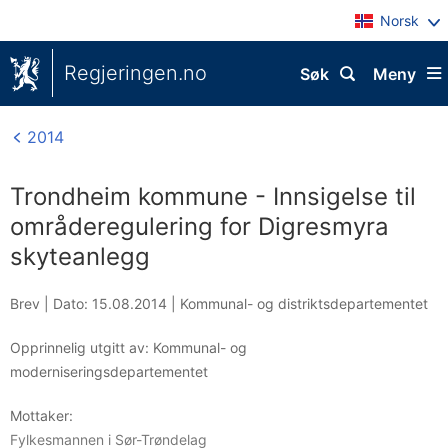
Norsk
Regjeringen.no
Søk
Meny
2014
Trondheim kommune - Innsigelse til
områderegulering for Digresmyra
skyteanlegg
Brev |
Dato: 15.08.2014
|
Kommunal- og distriktsdepartementet
Opprinnelig utgitt av: Kommunal- og
moderniseringsdepartementet
Mottaker:
Fylkesmannen i Sør-Trøndelag