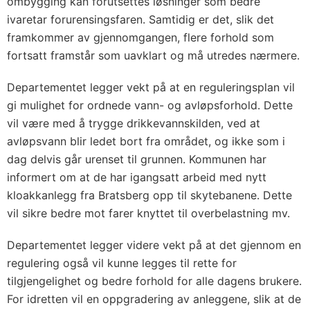
ombygging kan forutsettes løsninger som bedre
ivaretar forurensingsfaren. Samtidig er det, slik det
framkommer av gjennomgangen, flere forhold som
fortsatt framstår som uavklart og må utredes nærmere.
Departementet legger vekt på at en reguleringsplan vil
gi mulighet for ordnede vann- og avløpsforhold. Dette
vil være med å trygge drikkevannskilden, ved at
avløpsvann blir ledet bort fra området, og ikke som i
dag delvis går urenset til grunnen. Kommunen har
informert om at de har igangsatt arbeid med nytt
kloakkanlegg fra Bratsberg opp til skytebanene. Dette
vil sikre bedre mot farer knyttet til overbelastning mv.
Departementet legger videre vekt på at det gjennom en
regulering også vil kunne legges til rette for
tilgjengelighet og bedre forhold for alle dagens brukere.
For idretten vil en oppgradering av anleggene, slik at de