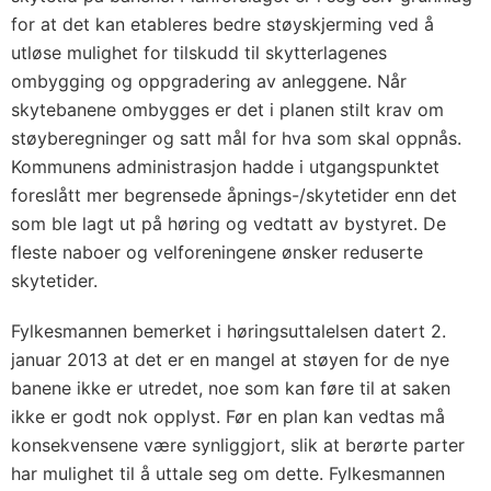
for at det kan etableres bedre støyskjerming ved å
utløse mulighet for tilskudd til skytterlagenes
ombygging og oppgradering av anleggene. Når
skytebanene ombygges er det i planen stilt krav om
støyberegninger og satt mål for hva som skal oppnås.
Kommunens administrasjon hadde i utgangspunktet
foreslått mer begrensede åpnings-/skytetider enn det
som ble lagt ut på høring og vedtatt av bystyret. De
fleste naboer og velforeningene ønsker reduserte
skytetider.
Fylkesmannen bemerket i høringsuttalelsen datert 2.
januar 2013 at det er en mangel at støyen for de nye
banene ikke er utredet, noe som kan føre til at saken
ikke er godt nok opplyst. Før en plan kan vedtas må
konsekvensene være synliggjort, slik at berørte parter
har mulighet til å uttale seg om dette. Fylkesmannen