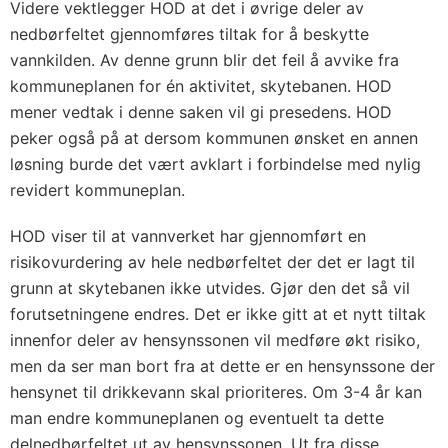
Videre vektlegger HOD at det i øvrige deler av
nedbørfeltet gjennomføres tiltak for å beskytte
vannkilden. Av denne grunn blir det feil å avvike fra
kommuneplanen for én aktivitet, skytebanen. HOD
mener vedtak i denne saken vil gi presedens. HOD
peker også på at dersom kommunen ønsket en annen
løsning burde det vært avklart i forbindelse med nylig
revidert kommuneplan.
HOD viser til at vannverket har gjennomført en
risikovurdering av hele nedbørfeltet der det er lagt til
grunn at skytebanen ikke utvides. Gjør den det så vil
forutsetningene endres. Det er ikke gitt at et nytt tiltak
innenfor deler av hensynssonen vil medføre økt risiko,
men da ser man bort fra at dette er en hensynssone der
hensynet til drikkevann skal prioriteres. Om 3-4 år kan
man endre kommuneplanen og eventuelt ta dette
delnedbørfeltet ut av hensynssonen. Ut fra disse