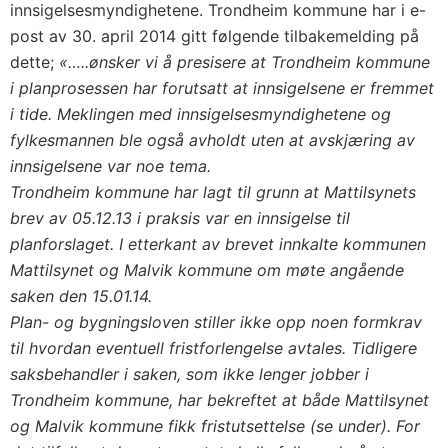
innsigelsesmyndighetene. Trondheim kommune har i e-
post av 30. april 2014 gitt følgende tilbakemelding på
dette;
«…..ønsker vi å presisere at Trondheim kommune
i planprosessen har forutsatt at innsigelsene er fremmet
i tide. Meklingen med innsigelsesmyndighetene og
fylkesmannen ble også avholdt uten at avskjæring av
innsigelsene var noe tema.
Trondheim kommune har lagt til grunn at Mattilsynets
brev av 05.12.13 i praksis var en innsigelse til
planforslaget. I etterkant av brevet innkalte kommunen
Mattilsynet og Malvik kommune om møte angående
saken den 15.01.14.
Plan- og bygningsloven stiller ikke opp noen formkrav
til hvordan eventuell fristforlengelse avtales. Tidligere
saksbehandler i saken, som ikke lenger jobber i
Trondheim kommune, har bekreftet at både Mattilsynet
og Malvik kommune fikk fristutsettelse (se under). For