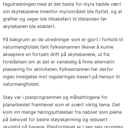
fagutredningen med at det beste for myra hadde vært
om skytebanene innenfor myrområdet ble flyttet, og at
grøfter og veger ble tilbakeført til tilstanden før
skytebanen ble etablert.
På bakgrunn av de utredninger som er gjort i forhold til
naturmangfoldet fant fylkesmannen likevel å kunne
akseptere en fortsatt drift på skytebanene, ut fra
forståelsen om at det er vanskelig å finne alternativ
plassering for aktiviteten. Fylkesmannen har derfor
ingen innsigelse mot reguleringen basert på hensyn til
naturmangfoldet.
Støy var i planprogrammet og målsettingene for
planarbeidet framhevet som et svært viktig tema. Det
kom inn mange høringsuttalelser fra naboer som pekte
på behovet for bedre støyskjerming og redusert
skytetid på banene. Planforslaget er i seg selv grunnlag