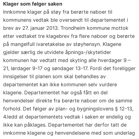
Klager som følger saken
Innkomne klager på støy fra berørte naboer til
kommunens vedtak ble oversendt til departementet i
brev av 27. januar 2013. Trondheim kommune mottok
etter vedtaket tre klagebrev fra flere naboer og berørte
på mangelfull ivaretakelse av støyhensyn. Klagene
gjelder særlig de utvidete åpnings-/skytetider
kommunen har vedtatt med skyting alle hverdager 9 –
21, lørdager 9-17 og søndager 13-17. Fordi det foreligger
innsigelser til planen som skal behandles av
departementet kan ikke kommunen selv vurdere
klagene. Departementet har også fått en del
henvendelser direkte fra berørte naboer om de samme
forhold. Det følger av plan- og bygningslovens § 12-13,
4.ledd at departementets vedtak i saken er endelig og
ikke kan påklages. Departementet har derfor tatt de
innkomne klagene og henvendelsene med som underlag