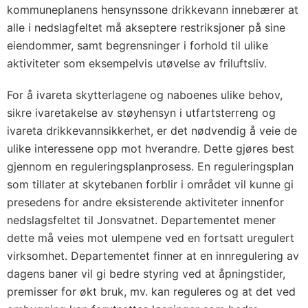
kommuneplanens hensynssone drikkevann innebærer at
alle i nedslagfeltet må akseptere restriksjoner på sine
eiendommer, samt begrensninger i forhold til ulike
aktiviteter som eksempelvis utøvelse av friluftsliv.
For å ivareta skytterlagene og naboenes ulike behov,
sikre ivaretakelse av støyhensyn i utfartsterreng og
ivareta drikkevannsikkerhet, er det nødvendig å veie de
ulike interessene opp mot hverandre. Dette gjøres best
gjennom en reguleringsplanprosess. En reguleringsplan
som tillater at skytebanen forblir i området vil kunne gi
presedens for andre eksisterende aktiviteter innenfor
nedslagsfeltet til Jonsvatnet. Departementet mener
dette må veies mot ulempene ved en fortsatt uregulert
virksomhet. Departementet finner at en innregulering av
dagens baner vil gi bedre styring ved at åpningstider,
premisser for økt bruk, mv. kan reguleres og at det ved