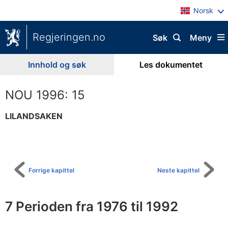
Norsk
Regjeringen.no
Søk
Meny
Innhold og søk
Les dokumentet
NOU 1996: 15
LILANDSAKEN
Til
innholdsfortegnelse
Forrige kapittel
Neste kapittel
7 Perioden fra 1976 til 1992