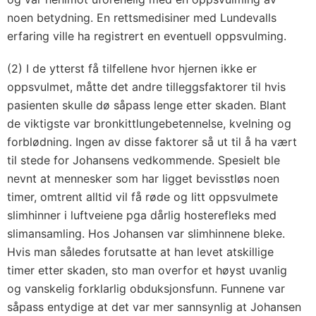
noen betydning. En rettsmedisiner med Lundevalls
erfaring ville ha registrert en eventuell oppsvulming.
(2) I de ytterst få tilfellene hvor hjernen ikke er
oppsvulmet, måtte det andre tilleggsfaktorer til hvis
pasienten skulle dø såpass lenge etter skaden. Blant
de viktigste var bronkittlungebetennelse, kvelning og
forblødning. Ingen av disse faktorer så ut til å ha vært
til stede for Johansens vedkommende. Spesielt ble
nevnt at mennesker som har ligget bevisstløs noen
timer, omtrent alltid vil få røde og litt oppsvulmete
slimhinner i luftveiene pga dårlig hosterefleks med
slimansamling. Hos Johansen var slimhinnene bleke.
Hvis man således forutsatte at han levet atskillige
timer etter skaden, sto man overfor et høyst uvanlig
og vanskelig forklarlig obduksjonsfunn. Funnene var
såpass entydige at det var mer sannsynlig at Johansen