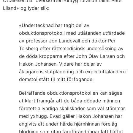
Uttalelsen har overskriften «Intyg rörande fallet Peter
Liland» og lyder slik:
«Undertecknad har tagit del av
obduktionsprotokoll med utlåtanden utfärdade
av professor Jon Lundevall och doktor Per
Teisberg efter rättsmedicinsk undersökning av
de döda kropparna efter John Olav Larsen och
Hakon Johansen. Vidare har delar av
åklagarens slutplädering och expertuttalanden i
domstol stått til mitt förfogande.
Beträffande obduktionsprotokollen kan sägas
at klart framgår att de båda dödade männen
företett allvarliga skallskador som väl stämmar
med yxhugg. Evad gäller Hakon Johansen har
angivits att under hårda hjärnhinnan förelåg
blödning som utan färgförändringar lätt häftat