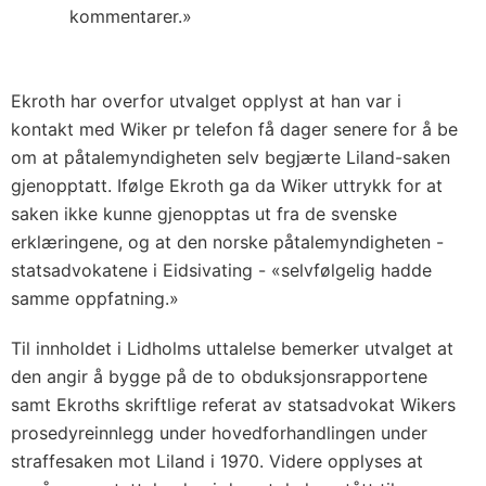
kommentarer.»
Ekroth har overfor utvalget opplyst at han var i
kontakt med Wiker pr telefon få dager senere for å be
om at påtalemyndigheten selv begjærte Liland-saken
gjenopptatt. Ifølge Ekroth ga da Wiker uttrykk for at
saken ikke kunne gjenopptas ut fra de svenske
erklæringene, og at den norske påtalemyndigheten -
statsadvokatene i Eidsivating - «selvfølgelig hadde
samme oppfatning.»
Til innholdet i Lidholms uttalelse bemerker utvalget at
den angir å bygge på de to obduksjonsrapportene
samt Ekroths skriftlige referat av statsadvokat Wikers
prosedyreinnlegg under hovedforhandlingen under
straffesaken mot Liland i 1970. Videre opplyses at