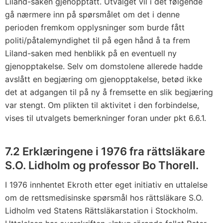
Liland-saken gjenopptatt. Utvalget vil i det følgende
gå nærmere inn på spørsmålet om det i denne
perioden fremkom opplysninger som burde fått
politi/påtalemyndighet til på egen hånd å ta frem
Liland-saken med henblikk på en eventuell ny
gjenopptakelse. Selv om domstolene allerede hadde
avslått en begjæring om gjenopptakelse, betød ikke
det at adgangen til på ny å fremsette en slik begjæring
var stengt. Om plikten til aktivitet i den forbindelse,
vises til utvalgets bemerkninger foran under
pkt 6.6.1
.
7.2 Erklæringene i 1976 fra rättsläkare
S.O. Lidholm og professor Bo Thorell.
I 1976 innhentet Ekroth etter eget initiativ en uttalelse
om de rettsmedisinske spørsmål hos rättsläkare S.O.
Lidholm ved Statens Rättsläkarstation i Stockholm.