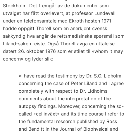
Stockholm. Det fremgår av de dokumenter som
utvalget har fått overlevert, at professor Lundevall
under en telefonsamtale med Ekroth høsten 1971
hadde oppgitt Thorell som en anerkjent svensk
sakkyndig hva angår de rettsmedisinske spørsmål som
Liland-saken reiste. Også Thorell avga en uttalelse
datert 26. oktober 1976 som er stilet til «whom it may
concern» og lyder slik:
«I have read the testimony by Dr. S.O. Lidholm
concerning the case of Peter Liland and I agree
completely with respect to Dr. Lidholms
comments about the interpretation of the
autopsy findings. Moreover, concerning the so-
called «cellinväxt» and its time course I refer to
the fundamental research published by Ross
and Benditt in the Journal of Biophysical and