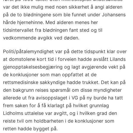
var det ikke mulig med noen sikkerhet å angi alderen
på de to blødningene som ble funnet under Johansens
hårde hjernehinne. Med alderen menes her
tidsintervallet fra blødningen fant sted og til
vedkommende avgikk ved døden.
Politi/påtalemyndighet var på dette tidspunkt klar over
at domstolene kort tid i forveien hadde avslått Lilands
gjenopptakelsesbegjæring og lagt avgjørende vekt på
de konklusjoner som man oppfattet at de
rettsmedisinske sakkyndige hadde trukket. Det kan på
den bakgrunn reises spørsmål om disse myndigheter
allerede ut fra avisoppslaget i VG på ny burde ha tatt
frem saken for å få klarlagt på hvilket grunnlag
Lidholms uttalelse var avgitt, og i hvilken grad den
reiste tvil om holdbarheten i de konklusjoner som
retten hadde bygget på.