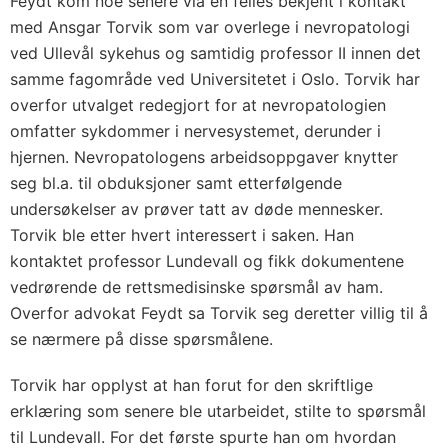
Feydt kom noe senere via en felles bekjent i kontakt
med Ansgar Torvik som var overlege i nevropatologi
ved Ullevål sykehus og samtidig professor II innen det
samme fagområde ved Universitetet i Oslo. Torvik har
overfor utvalget redegjort for at nevropatologien
omfatter sykdommer i nervesystemet, derunder i
hjernen. Nevropatologens arbeidsoppgaver knytter
seg bl.a. til obduksjoner samt etterfølgende
undersøkelser av prøver tatt av døde mennesker.
Torvik ble etter hvert interessert i saken. Han
kontaktet professor Lundevall og fikk dokumentene
vedrørende de rettsmedisinske spørsmål av ham.
Overfor advokat Feydt sa Torvik seg deretter villig til å
se nærmere på disse spørsmålene.
Torvik har opplyst at han forut for den skriftlige
erklæring som senere ble utarbeidet, stilte to spørsmål
til Lundevall. For det første spurte han om hvordan