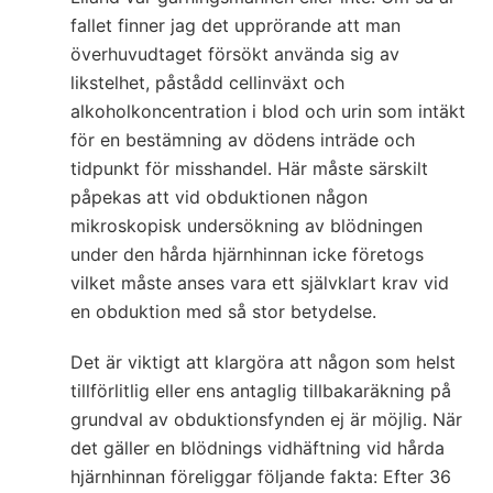
fallet finner jag det upprörande att man
överhuvudtaget försökt använda sig av
likstelhet, påstådd cellinväxt och
alkoholkoncentration i blod och urin som intäkt
för en bestämning av dödens inträde och
tidpunkt för misshandel. Här måste särskilt
påpekas att vid obduktionen någon
mikroskopisk undersökning av blödningen
under den hårda hjärnhinnan icke företogs
vilket måste anses vara ett självklart krav vid
en obduktion med så stor betydelse.
Det är viktigt att klargöra att någon som helst
tillförlitlig eller ens antaglig tillbakaräkning på
grundval av obduktionsfynden ej är möjlig. När
det gäller en blödnings vidhäftning vid hårda
hjärnhinnan föreliggar följande fakta: Efter 36