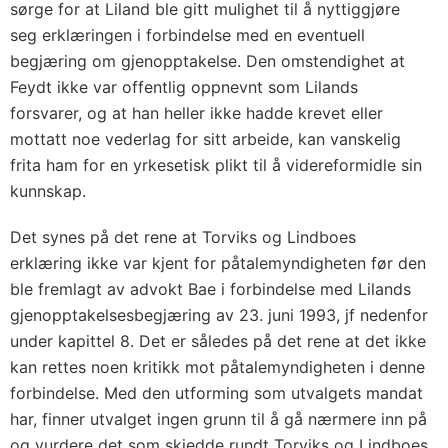
sørge for at Liland ble gitt mulighet til å nyttiggjøre
seg erklæringen i forbindelse med en eventuell
begjæring om gjenopptakelse. Den omstendighet at
Feydt ikke var offentlig oppnevnt som Lilands
forsvarer, og at han heller ikke hadde krevet eller
mottatt noe vederlag for sitt arbeide, kan vanskelig
frita ham for en yrkesetisk plikt til å videreformidle sin
kunnskap.
Det synes på det rene at Torviks og Lindboes
erklæring ikke var kjent for påtalemyndigheten før den
ble fremlagt av advokt Bae i forbindelse med Lilands
gjenopptakelsesbegjæring av 23. juni 1993, jf nedenfor
under
kapittel 8
. Det er således på det rene at det ikke
kan rettes noen kritikk mot påtalemyndigheten i denne
forbindelse. Med den utforming som utvalgets mandat
har, finner utvalget ingen grunn til å gå nærmere inn på
og vurdere det som skjedde rundt Torviks og Lindboes