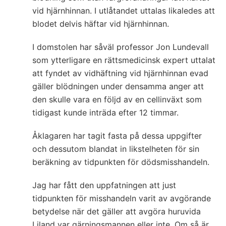
vid hjärnhinnan. I utlåtandet uttalas likaledes att
blodet delvis häftar vid hjärnhinnan.
I domstolen har såväl professor Jon Lundevall
som ytterligare en rättsmedicinsk expert uttalat
att fyndet av vidhäftning vid hjärnhinnan evad
gäller blödningen under densamma anger att
den skulle vara en följd av en cellinväxt som
tidigast kunde inträda efter 12 timmar.
Åklagaren har tagit fasta på dessa uppgifter
och dessutom blandat in likstelheten för sin
beräkning av tidpunkten för dödsmisshandeln.
Jag har fått den uppfatningen att just
tidpunkten för misshandeln varit av avgörande
betydelse när det gäller att avgöra huruvida
Liland var gärningsmannen eller inte. Om så är