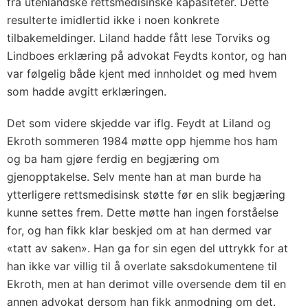
fra utenlandske rettsmedisinske kapasiteter. Dette
resulterte imidlertid ikke i noen konkrete
tilbakemeldinger. Liland hadde fått lese Torviks og
Lindboes erklæring på advokat Feydts kontor, og han
var følgelig både kjent med innholdet og med hvem
som hadde avgitt erklæringen.
Det som videre skjedde var iflg. Feydt at Liland og
Ekroth sommeren 1984 møtte opp hjemme hos ham
og ba ham gjøre ferdig en begjæring om
gjenopptakelse. Selv mente han at man burde ha
ytterligere rettsmedisinsk støtte før en slik begjæring
kunne settes frem. Dette møtte han ingen forståelse
for, og han fikk klar beskjed om at han dermed var
«tatt av saken». Han ga for sin egen del uttrykk for at
han ikke var villig til å overlate saksdokumentene til
Ekroth, men at han derimot ville oversende dem til en
annen advokat dersom han fikk anmodning om det.