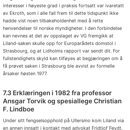
interesser i høyeste grad i praksis fortsatt var ivaretatt
av Ekroth, som i alle fall frem til dette tidspunkt ikke
hadde vist noen tilbakeholdenhet med å rette
henvendelser til norske myndigheter. I den forbindelse
kan nevnes at det av oppslaget av VG fremgikk at
Liland-saken skulle opp for Europarådets domstol i
Strasbourg, og at Lidholms rapport var sendt dit. For
fullstendighets skyld kan tilføyes at begjæringen om å
få prøvet saken i Strasbourg ble avvist av formelle
årsaker høsten 1977.
7.3 Erklæringen i 1982 fra professor
Ansgar Torvik og spesiallege Christian
F. Lindboe
Under sitt fengselsopphold på Ullersmo kom Liland via
en annen innsatt i kontakt med advokat Fridtjof Feydt.