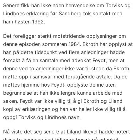
Senere fikk han ikke noen henvendelse om Torviks og
Lindboes erklæring før Sandberg tok kontakt med
ham høsten 1992.
Det foreligger sterkt motstridende opplysninger om
denne episoden sommeren 1984. Ekroth har opplyst at
han på dette tidspunkt ved flere anledninger hadde
forsøkt å få en samtale med advokat Feydt, men at
denne ved to anledninger ikke var til stede da Ekroth
møtte opp i samsvar med forutgående avtale. Da de
møttes hjemme hos Feydt, opplyste denne uten
begrunnelse at han ikke lengre kunne arbeide med
saken. Feydt var ikke villig til å gi Ekroth og Liland
kopi av erklæringen og han var heller ikke villig til å
oppgi Torviks og Lindboes navn.
Nå viste det seg senere at Liland likevel hadde notert
disse to navnene ved tidligere besøk på advokat