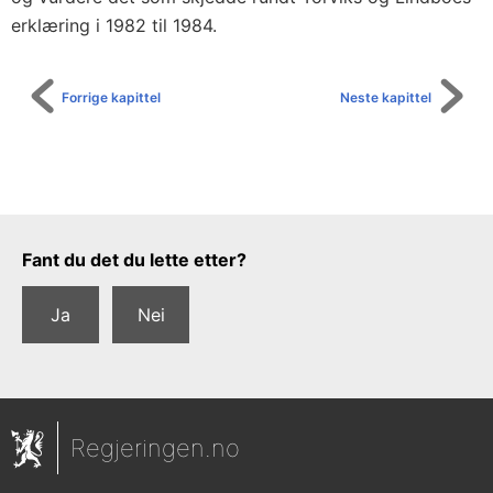
erklæring i 1982 til 1984.
Forrige kapittel
Neste kapittel
Tilbakemeldingsskjema
Fant du det du lette etter?
Ja
Nei
Regjeringen.no