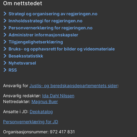
Om nettstedet
Strategi og organisering av regjeringen.no
Innholdsstrategi for regjeringen.no
Personvernerklæring for regjeringen.no
Administrer informasjonskapsler
Tilgjengelighetserklæring
Bruks- og opphavsrett for bilder og videomateriale
Besøksstatistikk
Nyhetsvarsel
RSS
Ansvarlig for
Justis- og beredskapsdepartementets sider
:
Ansvarlig redaktør:
Ida Dahl Nilssen
Nettredaktør:
Magnus Buer
Ansatte i JD:
Depkatalog
Personvernerklæring for JD
Organisasjonsnummer: 972 417 831