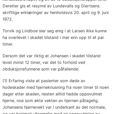
Deretter gis et resymé av Lundevalls og Giertsens
skriftlige erklæringer av henholdsvis 20. april og 9. juni
1972.
Torvik og Lindboe sier seg enig i at Larsen ikke kunne
ha overlevet i skadet tilstand i mer enn opp til et par
timer.
Dersom det var riktig at Johansen i skadet tilstand
levet minst 12 timer, var det to forhold ved
obduksjonsfunnene som var påfallende:
(1) Erfaring viste at pasienter som døde av
hodeskader med hjerneknusning fra noen timer til noen
dager etter skaden, nesten alltid hadde oppsvulmet
hjerne, noe som økte vekten av hjernen påtagelig.
Johansens hjernevekt var i underkant av det normale,
og var henimot uforenelig med en oppsvulming av