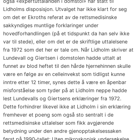
også «expertuttalanden i domstol» har stått til
Lidholms disposisjon. Utvalget har ikke klart for seg
om det er Ekroths referat av de rettsmedisinske
sakkyndiges muntlige forklaringer under
hovedforhandlingen (på et tidspunkt da han selv ikke
var til stede), eller om det er de skriftlige uttalelsene
fra 1972 som det her er tale om. Når Lidholm skriver at
Lundevall og Giertsen i domstolen hadde uttalt at
funnet av blod heftet til den hårde hjernehinnen skulle
være en følge av en celleinvekst som tidligst kunne
inntre etter 12 timer, synes dette å være en åpenbar
misforståelse som tyder på at Lidholm neppe hadde
lest Lundevalls og Giertsens erklæringer fra 1972.
Dette forhindrer likevel ikke at Lidholm i sin erklæring
fremhever et poeng som også sto sentralt i de
rettsmedisinske uttalelser som fikk avgjørende
betydning under den andre gjenopptakelsessaken
først på 1990-tallet: Uten mikroskopisk undersøkelse