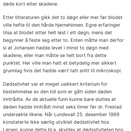
døde kort etter skadene.
Etter litteraturen gikk det to døgn eller mer før blodet
ville hefte til den hårde hjernehinnen. Egne erfaringer
tilsa at blodet sitter helt løst i ett døgn, mens det
begynner å feste seg etter to. Enten måtte man derfor
si at Johansen hadde levet i minst to døgn med
skadene, eller man måtte se helt bort fra dette
punktet. Her ville man hatt et betydelig mer sikkert
grunnlag hvis det hadde vært tatt snitt til mikroskopi.
Dødsstivhet var et meget usikkert kriterium for
bestemmelse av den tid som er gått siden døden
inntrådte. Av de aktuelle funn kunne bare sluttes at
døden hadde inntrådt minst seks timer før dr. Frestad
undersøkte likene. Når Lundevall 25. desember 1969
konstaterte ikke særlig utviklet dødsstivhet hos
Larsen, kunne dette bl.a. skyldes at dødsstivheten hos