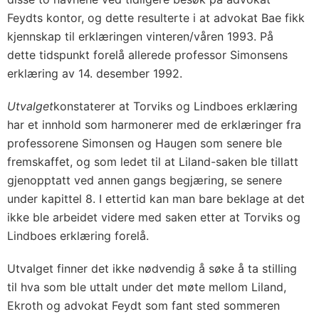
Feydts kontor, og dette resulterte i at advokat Bae fikk
kjennskap til erklæringen vinteren/våren 1993. På
dette tidspunkt forelå allerede professor Simonsens
erklæring av 14. desember 1992.
Utvalget
konstaterer at Torviks og Lindboes erklæring
har et innhold som harmonerer med de erklæringer fra
professorene Simonsen og Haugen som senere ble
fremskaffet, og som ledet til at Liland-saken ble tillatt
gjenopptatt ved annen gangs begjæring, se senere
under
kapittel 8
. I ettertid kan man bare beklage at det
ikke ble arbeidet videre med saken etter at Torviks og
Lindboes erklæring forelå.
Utvalget finner det ikke nødvendig å søke å ta stilling
til hva som ble uttalt under det møte mellom Liland,
Ekroth og advokat Feydt som fant sted sommeren