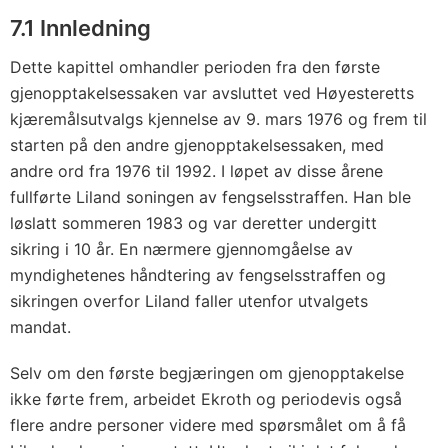
7.1 Innledning
Dette kapittel omhandler perioden fra den første
gjenopptakelsessaken var avsluttet ved Høyesteretts
kjæremålsutvalgs kjennelse av 9. mars 1976 og frem til
starten på den andre gjenopptakelsessaken, med
andre ord fra 1976 til 1992. I løpet av disse årene
fullførte Liland soningen av fengselsstraffen. Han ble
løslatt sommeren 1983 og var deretter undergitt
sikring i 10 år. En nærmere gjennomgåelse av
myndighetenes håndtering av fengselsstraffen og
sikringen overfor Liland faller utenfor utvalgets
mandat.
Selv om den første begjæringen om gjenopptakelse
ikke førte frem, arbeidet Ekroth og periodevis også
flere andre personer videre med spørsmålet om å få