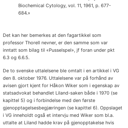
Biochemical Cytology, vol. 11, 1961, p. 677-
684.»
Det kan her bemerkes at den fagartikkel som
professor Thorell nevner, er den samme som var
inntatt som bilag til «Pusselspel», jf foran under
pkt
6.3
og 6.6.5.
De to svenske uttalelsene ble omtalt i en artikkel i VG
den 8. oktober 1976. Uttalelsene var på forhånd av
avisen gjort kjent for Håkon Wiker som i egenskap av
statsadvokat behandlet Liland-saken både i 1970 (se
kapittel 5
) og i forbindelse med den første
gjenopptagelsesbegjæringen (se
kapittel 6
). Oppslaget
i VG inneholdt også et intervju med Wiker som bl.a.
uttalte at Liland hadde krav på gjenopptakelse hvis