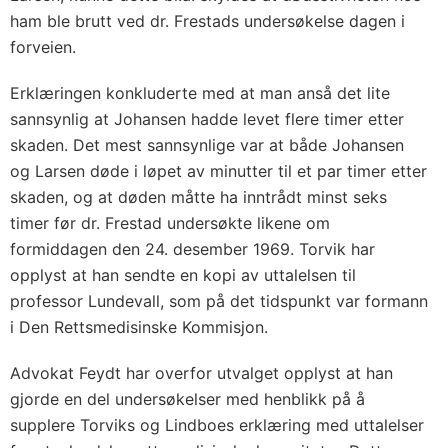
ham ble brutt ved dr. Frestads undersøkelse dagen i
forveien.
Erklæringen konkluderte med at man anså det lite
sannsynlig at Johansen hadde levet flere timer etter
skaden. Det mest sannsynlige var at både Johansen
og Larsen døde i løpet av minutter til et par timer etter
skaden, og at døden måtte ha inntrådt minst seks
timer før dr. Frestad undersøkte likene om
formiddagen den 24. desember 1969. Torvik har
opplyst at han sendte en kopi av uttalelsen til
professor Lundevall, som på det tidspunkt var formann
i Den Rettsmedisinske Kommisjon.
Advokat Feydt har overfor utvalget opplyst at han
gjorde en del undersøkelser med henblikk på å
supplere Torviks og Lindboes erklæring med uttalelser