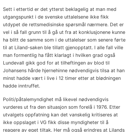
Sett i ettertid er det ytterst beklagelig at man med
utgangspunkt i de svenske uttalelsene ikke fikk
utdypet de rettsmedisinske spørsmål nærmere. Det er
vel i så fall grunn til å gå ut fra at konklusjonene kunne
ha blitt de samme som i de uttalelser som senere førte
til at Liland-saken ble tillatt gjenopptatt. I alle fall ville
man formentlig ha fått klarlagt i hvilken grad også
Lundevall gikk god for at tilheftingen av blod til
Johansens hårde hjernehinne nødvendigvis tilsa at han
minst hadde vært i live i 12 timer etter at blødningen
hadde inntruffet.
Politi/påtalemyndighet må likevel nødvendigvis
vurderes ut fra den situasjon som forelå i 1976. Etter
utvalgets oppfatning kan det vanskelig kritiseres at
ikke oppslaget i VG fikk disse myndigheter til å
reagere av eget tiltak. Her må også erindres at Lilands