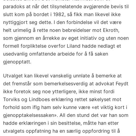
paradoks at når det tilsynelatende avgjørende bevis til
slutt kom på bordet i 1982, så fikk man likevel ikke
nyttiggjort seg dette. I den forbindelse vil det være
helt urimelig å rette noen bebreidelser mot Ekroth,
som gjennom en årrekke av eget initiativ og uten noen
formell forpliktelse overfor Liland hadde nedlagt et
usedvanlig omfattende arbeide for å få saken
gjenopptatt.
Utvalget kan likevel vanskelig unnlate å bemerke at
det fremstår som bemerkelsesverdig at advokat Feydt
ikke foretok seg noe ytterligere, ikke minst fordi
Torviks og Lindboes erklæring rettet søkelyset mot
forhold som iflg ham selv kunne være «et viktig kort i
gjenopptakelsessaken». All den stund det var han som
hadde erklæringen i sin besittelse, måtte han etter
utvalgets oppfatning ha en særlig oppfordring til å