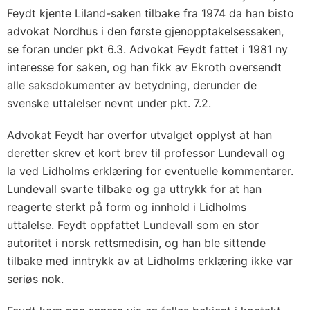
Feydt kjente Liland-saken tilbake fra 1974 da han bisto
advokat Nordhus i den første gjenopptakelsessaken,
se foran under
pkt 6.3
. Advokat Feydt fattet i 1981 ny
interesse for saken, og han fikk av Ekroth oversendt
alle saksdokumenter av betydning, derunder de
svenske uttalelser nevnt under
pkt. 7.2
.
Advokat Feydt har overfor utvalget opplyst at han
deretter skrev et kort brev til professor Lundevall og
la ved Lidholms erklæring for eventuelle kommentarer.
Lundevall svarte tilbake og ga uttrykk for at han
reagerte sterkt på form og innhold i Lidholms
uttalelse. Feydt oppfattet Lundevall som en stor
autoritet i norsk rettsmedisin, og han ble sittende
tilbake med inntrykk av at Lidholms erklæring ikke var
seriøs nok.