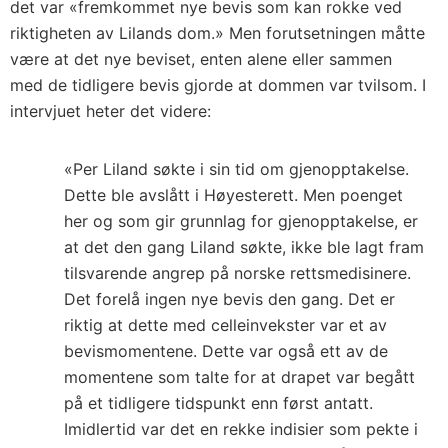
det var «fremkommet nye bevis som kan rokke ved
riktigheten av Lilands dom.» Men forutsetningen måtte
være at det nye beviset, enten alene eller sammen
med de tidligere bevis gjorde at dommen var tvilsom. I
intervjuet heter det videre:
«Per Liland søkte i sin tid om gjenopptakelse.
Dette ble avslått i Høyesterett. Men poenget
her og som gir grunnlag for gjenopptakelse, er
at det den gang Liland søkte, ikke ble lagt fram
tilsvarende angrep på norske rettsmedisinere.
Det forelå ingen nye bevis den gang. Det er
riktig at dette med celleinvekster var et av
bevismomentene. Dette var også ett av de
momentene som talte for at drapet var begått
på et tidligere tidspunkt enn først antatt.
Imidlertid var det en rekke indisier som pekte i