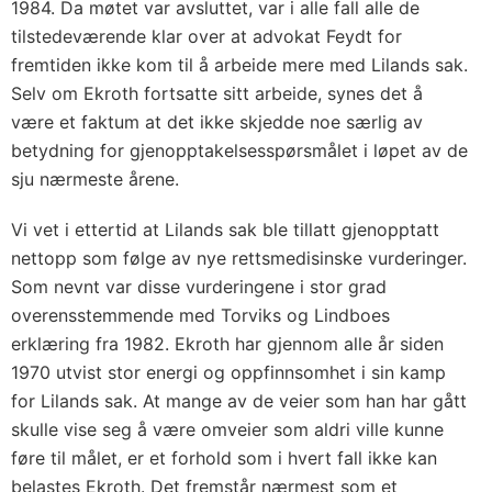
1984. Da møtet var avsluttet, var i alle fall alle de
tilstedeværende klar over at advokat Feydt for
fremtiden ikke kom til å arbeide mere med Lilands sak.
Selv om Ekroth fortsatte sitt arbeide, synes det å
være et faktum at det ikke skjedde noe særlig av
betydning for gjenopptakelsesspørsmålet i løpet av de
sju nærmeste årene.
Vi vet i ettertid at Lilands sak ble tillatt gjenopptatt
nettopp som følge av nye rettsmedisinske vurderinger.
Som nevnt var disse vurderingene i stor grad
overensstemmende med Torviks og Lindboes
erklæring fra 1982. Ekroth har gjennom alle år siden
1970 utvist stor energi og oppfinnsomhet i sin kamp
for Lilands sak. At mange av de veier som han har gått
skulle vise seg å være omveier som aldri ville kunne
føre til målet, er et forhold som i hvert fall ikke kan
belastes Ekroth. Det fremstår nærmest som et