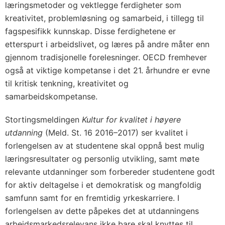
læringsmetoder og vektlegge ferdigheter som
kreativitet, problemløsning og samarbeid, i tillegg til
fagspesifikk kunnskap. Disse ferdighetene er
etterspurt i arbeidslivet, og læres på andre måter enn
gjennom tradisjonelle forelesninger. OECD fremhever
også at viktige kompetanse i det 21. århundre er evne
til kritisk tenkning, kreativitet og
samarbeidskompetanse.
Stortingsmeldingen
Kultur for kvalitet i høyere
utdanning
(Meld. St. 16 2016–2017) ser kvalitet i
forlengelsen av at studentene skal oppnå best mulig
læringsresultater og personlig utvikling, samt møte
relevante utdanninger som forbereder studentene godt
for aktiv deltagelse i et demokratisk og mangfoldig
samfunn samt for en fremtidig yrkeskarriere. I
forlengelsen av dette påpekes det at utdanningens
arbeidsmarkedsrelevans ikke bare skal knyttes til