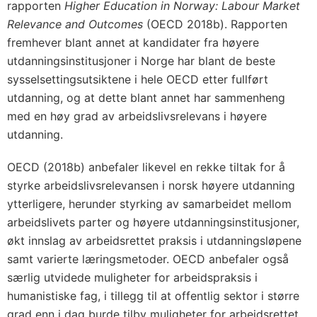
rapporten
Higher Education in Norway: Labour Market
Relevance and Outcomes
(OECD 2018b). Rapporten
fremhever blant annet at kandidater fra høyere
utdanningsinstitusjoner i Norge har blant de beste
sysselsettingsutsiktene i hele OECD etter fullført
utdanning, og at dette blant annet har sammenheng
med en høy grad av arbeidslivsrelevans i høyere
utdanning.
OECD (2018b) anbefaler likevel en rekke tiltak for å
styrke arbeidslivsrelevansen i norsk høyere utdanning
ytterligere, herunder styrking av samarbeidet mellom
arbeidslivets parter og høyere utdanningsinstitusjoner,
økt innslag av arbeidsrettet praksis i utdanningsløpene
samt varierte læringsmetoder. OECD anbefaler også
særlig utvidede muligheter for arbeidspraksis i
humanistiske fag, i tillegg til at offentlig sektor i større
grad enn i dag burde tilby muligheter for arbeidsrettet