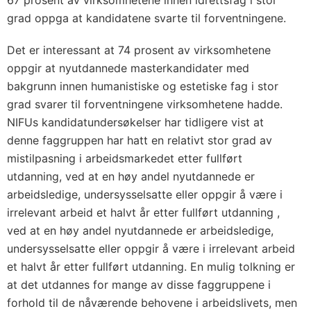
67 prosent av virksomhetene innen idrettsfag i stor
grad oppga at kandidatene svarte til forventningene.
Det er interessant at 74 prosent av virksomhetene
oppgir at nyutdannede masterkandidater med
bakgrunn innen humanistiske og estetiske fag i stor
grad svarer til forventningene virksomhetene hadde.
NIFUs kandidatundersøkelser har tidligere vist at
denne faggruppen har hatt en relativt stor grad av
mistilpasning i arbeidsmarkedet etter fullført
utdanning, ved at en høy andel nyutdannede er
arbeidsledige, undersysselsatte eller oppgir å være i
irrelevant arbeid et halvt år etter fullført utdanning ,
ved at en høy andel nyutdannede er arbeidsledige,
undersysselsatte eller oppgir å være i irrelevant arbeid
et halvt år etter fullført utdanning. En mulig tolkning er
at det utdannes for mange av disse faggruppene i
forhold til de nåværende behovene i arbeidslivets, men