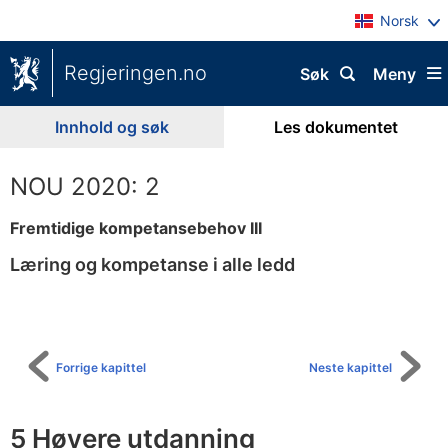
Norsk
Regjeringen.no
Søk
Meny
Innhold og søk
Les dokumentet
NOU 2020: 2
Fremtidige kompetansebehov III
Læring og kompetanse i alle ledd
Til
innholdsfortegnelse
Forrige kapittel
Neste kapittel
5 Høyere utdanning