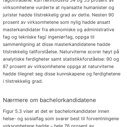
fagområdene: kun henholdsvis 54 og 53 prosent av
virksomhetene vurderte at nyansatte humanister og
jurister hadde tilstrekkelig grad av dette. Nesten 90
prosent av virksomhetene som nylig hadde ansatt
masterkandidater fra økonomiske og administrative
fag og tekniske fag/ ingeniørfag, oppga til
sammenligning at disse masterkandidatene hadde
tilstrekkelig tallforståelse. Naturviterne scorer høyt på
analytiske ferdigheter samt statistikkforståelse: 90 og
87 prosent av virksomhetene oppga at naturviterne
hadde tilegnet seg disse kunnskapene og ferdighetene
i tilstrekkelig grad.
Nærmere om bachelorkandidatene
Figur 5.3 viser at det er bachelorkandidater innen
helse- og sosialfag som svarer best til forventningene
virksomhetene hadde – hele 76 prosent av