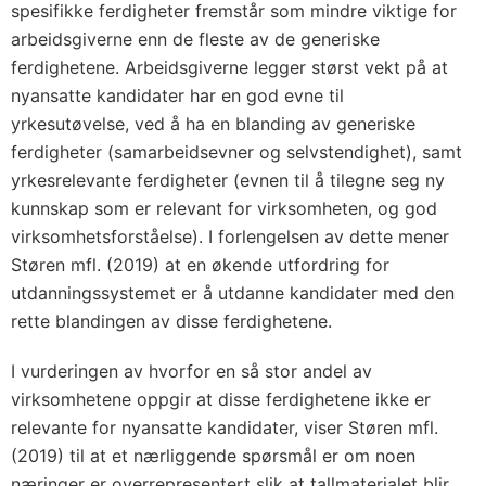
spesifikke ferdigheter fremstår som mindre viktige for
arbeidsgiverne enn de fleste av de generiske
ferdighetene. Arbeidsgiverne legger størst vekt på at
nyansatte kandidater har en god evne til
yrkesutøvelse, ved å ha en blanding av generiske
ferdigheter (samarbeidsevner og selvstendighet), samt
yrkesrelevante ferdigheter (evnen til å tilegne seg ny
kunnskap som er relevant for virksomheten, og god
virksomhetsforståelse). I forlengelsen av dette mener
Støren mfl. (2019) at en økende utfordring for
utdanningssystemet er å utdanne kandidater med den
rette blandingen av disse ferdighetene.
I vurderingen av hvorfor en så stor andel av
virksomhetene oppgir at disse ferdighetene ikke er
relevante for nyansatte kandidater, viser Støren mfl.
(2019) til at et nærliggende spørsmål er om noen
næringer er overrepresentert slik at tallmaterialet blir